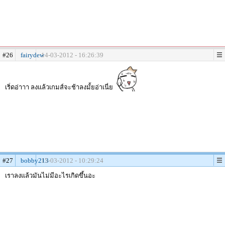
#26
fairydew
14-03-2012 - 16:26:39
เริ่ดอ่าาา ลงแล้วเกมส์จะช้าลงมั้ยอ่าเนี่ย
#27
bobby213
15-03-2012 - 10:29:24
เราลงแล้วมันไม่มีอะไรเกิดขึ้นอะ