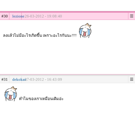
#30
lezione
26-03-2012 - 19:08:40
ลงแล้วไม่มีอะไรเกิดขึ้น เพราะอะไรกันนะ!!!!
#31
dekokan
27-03-2012 - 16:43:09
ทำไมของเราเหมือนเดิมอ่ะ