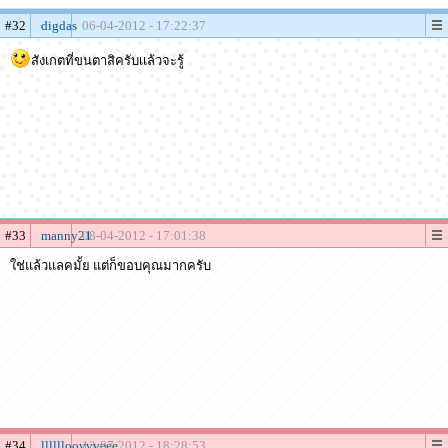
#32
digdas
06-04-2012 - 17:22:37
สังเกตที่ขนตาสิครับเเล้วจะรู้
#33
manny21
08-04-2012 - 17:01:38
ใช่แล้วแลคมั้ย แต่ก็ขอบคุณมากครับ
#34
lllllloovvveee
13-07-2012 - 18:28:53