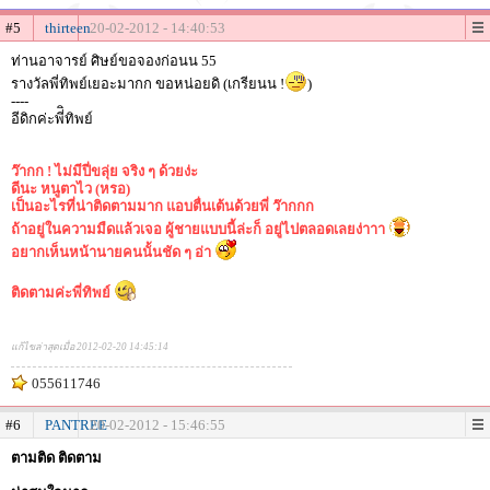
#5
thirteen
20-02-2012 - 14:40:53
ท่านอาจารย์ ศิษย์ขอจองก่อนน 55
รางวัลพี่ทิพย์เยอะมากก ขอหน่อยดิ (เกรียนน !
)
----
อีดิกค่ะพี่ิทิพย์
ว๊ากก ! ไม่มีปี่ขลุ่ย จริง ๆ ด้วยง่ะ
ดีนะ หนูตาไว (หรอ)
เป็นอะไรที่น่าติดตามมาก แอบตื่นเต้นด้วยพี่ ว๊ากกก
ถ้าอยู่ในความมืดแล้วเจอ ผู้ชายแบบนี้ล่ะก็ อยู่ไปตลอดเลยง่าาา
อยากเห็นหน้านายคนนั้นชัด ๆ อ่า
ติดตามค่ะพี่ทิพย์
แก้ไขล่าสุดเมื่อ 2012-02-20 14:45:14
055611746
#6
PANTREE
20-02-2012 - 15:46:55
ตามติด ติดตาม