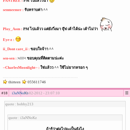
PANTREE :
PM ไปแล้ววน่า
senmeemee :
รับทราบค่า ^^
Ploy_Aom :
PM ไปแล้วว แต่ยังวิ่งมา จุ๊ฟ เค้าได้น่ะ เค้าไม่ว่า
Eye-z :
ii_Dont care_ii :
ขอบใจจ้าา ^^
sen-sen :
>////< ขอบคุณที่ติดตามน่ะค่ะ
--CharlesMoonlight-- :
ใช่แล้วว ^^ ใช้ไม่ยากหรอก ๆ
thirteen
055611746
#18
i3aNNoKz
20-02-2012 - 23:07:10
quote : bobby213
quote : i3aNNoKz
ถ้ารู้ว่าต่อไปจะเป็นยังไง