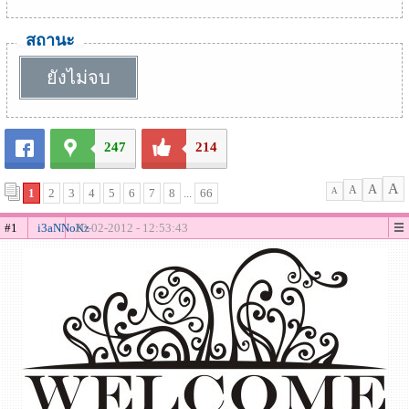
สถานะ
ยังไม่จบ
247
214
A
A
A
1
2
3
4
5
6
7
8
...
66
A
#1
i3aNNoKz
20-02-2012 - 12:53:43