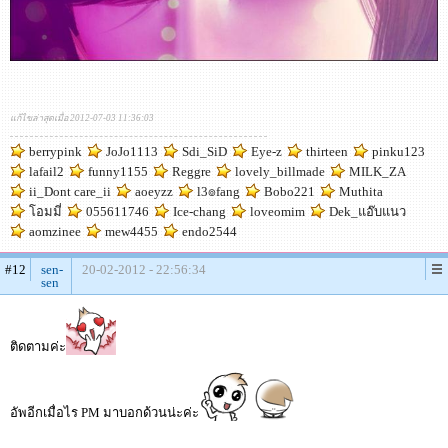
แก้ไขล่าสุดเมื่อ 2012-07-03 11:36:03
berrypink
JoJo1113
Sdi_SiD
Eye-z
thirteen
pinku123
lafail2
funny1155
Reggre
lovely_billmade
MILK_ZA
ii_Dont care_ii
aoeyzz
l3๏fang
Bobo221
Muthita
โอมมี่
055611746
Ice-chang
loveomim
Dek_แอ๊บแนว
aomzinee
mew4455
endo2544
#12
sen-
20-02-2012 - 22:56:34
sen
ติดตามค่ะ
อัพอีกเมื่อไร PM มาบอกด้วนน่ะค่ะ