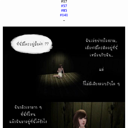
#17
#57
#85
#141
..