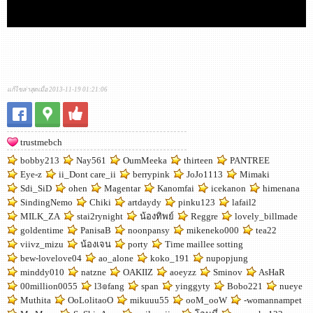
แก้ไขล่าสุดเมื่อ 2013-11-19 01:21:06
trustmebch
bobby213
Nay561
OumMeeka
thirteen
PANTREE
Eye-z
ii_Dont care_ii
berrypink
JoJo1113
Mimaki
Sdi_SiD
ohen
Magentar
Kanomfai
icekanon
himenana
SindingNemo
Chiki
artdaydy
pinku123
lafail2
MILK_ZA
stai2rynight
น้องทิพย์
Reggre
lovely_billmade
goldentime
PanisaB
noonpansy
mikeneko000
tea22
viivz_mizu
น้องเจน
porty
Time maillee sotting
bew-lovelove04
ao_alone
koko_191
nupopjung
minddy010
natzne
OAKIIZ
aoeyzz
Sminov
AsHaR
00million0055
l3๏fang
span
yinggyty
Bobo221
nueye
Muthita
OoLolitaoO
mikuuu55
ooM_ooW
-womannampet