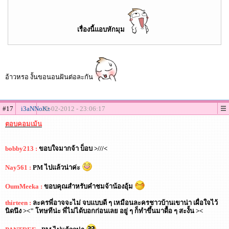
เรื่องนี้แอบหักมุม
อ้าวหรอ งั้นขอนอนฝันต่อละกัน
#17
i3aNNoKz
20-02-2012 - 23:06:17
ตอบคอมเม้น
bobby213 :
ขอบใจมากจ้า บ็อบ >///<
Nay561 :
PM ไปแล้วน่าค่ะ
OumMeeka :
ขอบคุณสำหรับคำชมจ้าน้องอุ้ม
thirteen :
ละครพี่อาจจะไม่ จบแบบดี ๆ เหมือนละครชาวบ้านเขาน่า เผื่อใจไว้
นิดนึง ><" โทษทีน่ะ พี่ไม่ได้บอกก่อนเลย อยู่ ๆ ก็ทำขึ้นมาดื้อ ๆ สะงั้น ><