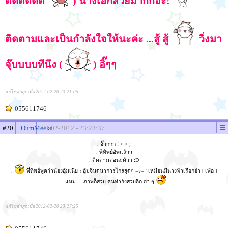
ดดดดดด
) นางเอกสวยม๊ากกอ่ะ!
ติดตามและเป็นกำลังใจให้นะค่ะ ...สู้ สู้
วิ่งมา
จุ๊บบบบทีนึง (
) อิ๊ๆๆ
แก้ไขล่าสุดเมื่อ 2012-02-20 23:21:05
055611746
#20
OumMeeka
20-02-2012 - 23:23:37
. อ๊ากกก ! > < ;
. พี่ทิพย์อัพแล้วว
. ติดตามต่อนะค้าา :D
.
พี่ทิพย์พูดว่าน้องอุ้มเนี่ย ? อุ้มจินตนาการไกลสุดๆ =v= ' เหมือนมีนางฟ้าเรียกอ่า [ เพ้อ ]
. แหม ... ภาพก็สวย คนทำยังสวยอีก ฮ่า ๆ
แก้ไขล่าสุดเมื่อ 2012-02-20 23:27:25