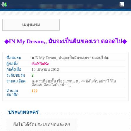
เมนูชมรม
◆IN My Dream,, มันจะเป็นฝันของเรา ตลอดไป◆
ชื่อชมรม
◆IN My Dream,, มันจะเป็นฝันของเรา ตลอดไป◆
ผู้ก่อตั้ง
i3aNNoKz
ก่อตั้งเมื่อ
10 เมษายน 2012
ระดับชมรม
2
รายละเอียด
ละคร(เกือบ)สั้น เรื่องแรกน่ะค่ะ ^^ ยังไงก็ขอฝากไว้ใน
อ้อมอกอ้อมใจด้วยน่าา,,,
จำนวน
122
สมาชิก
ประเภทละคร
ยังไม่ได้จัดประเภทของละคร