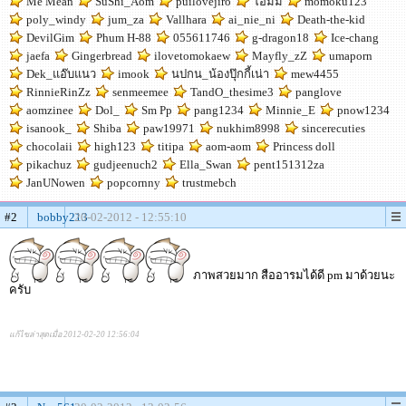
Me Mean
SuShi_Aom
puilovejiro
โอมมี่
momoku123
poly_windy
jum_za
Vallhara
ai_nie_ni
Death-the-kid
DevilGim
Phum H-88
055611746
g-dragon18
Ice-chang
jaefa
Gingerbread
ilovetomokaew
Mayfly_zZ
umaporn
Dek_แอ๊บแนว
imook
นปกน_น้องปุ๊กกี้เน่า
mew4455
RinnieRinZz
senmeemee
TandO_thesime3
panglove
aomzinee
Dol_
Sm Pp
pang1234
Minnie_E
pnow1234
isanook_
Shiba
paw19971
nukhim8998
sincerecuties
chocolaii
high123
titipa
aom-aom
Princess doll
pikachuz
gudjeenuch2
Ella_Swan
pent151312za
JanUNowen
popcornny
trustmebch
#2
bobby213
20-02-2012 - 12:55:10
ภาพสวยมาก สืออารมได้ดี pm มาด้วยนะ
ครับ
แก้ไขล่าสุดเมื่อ 2012-02-20 12:56:04