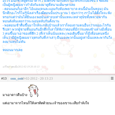
อะไร มันก็ชี้ให้ดูตรงอาคาร 2 ฝั่งตรงข้ามกับที่เรานั่ง ตรงระเบียงชั้น 4 ชัดเลย
เป็นผู้หญิงผมยาวกำลังก้มลงมาดูที่สนามเต็มๆตาเลย
- ตอนนอนก็เอาอีก ไอ้แอม(คนละแอมกับห้องพยาบาล คนนี้มันเป็นทอม) มัน
นึกคึกอะไรก็ไม่รู้นั่งเล่าเรื่องผีตอนนั้นประมาณ 5 ทุ่มกว่าๆ เราไม่ได้ตั้งใจจะฟัง
หรอกแต่ว่ามันได้ยินเอง พอมันเล่าจบเท่านั้นแหละเหล่าสุนัขทั้งหลายพากัน
หอนดังลั่นเลยกว่าจะนอนหลับกันตั้งนาน
- พอตอนเช้าตื่นขึ้นมาใกล้จะกลับบ้านแล้วเราก็ลองถามคนอื่นๆว่าเจออะไรกัน
รึเปล่า พวกผู้ชายที่นอนกันอีกตึกก็เล่าให้ฟังว่าตอนที่มีการแสดงข้างล่างมีเพื่อน
3 คนขึ้นมาเอาของที่ตึก 2 (ที่เราเห็นนั่นแหละ) พอเดินขึ้นมาก็มีเพื่อนคนหนึ่ง
เห็นว่ามีผู้หญิงผมยาว(ตรงกับที่เราเล่า) ยืนมองพวกนั้นอยู่เท่านั้นแหละพากันวิ่ง
ลงมาแทบไม่ทัน
หลอนมากเลย
แก้ไขล่าสุดเมื่อ 2012-02-19 20:10:13
#13
onn_onn
19-02-2012 - 20:13:23
มาเอาดาวคืนบ้าง
แต่เอามาจากไหนก็ให้เครดิตด้วยนะเจ้าของเขาจะเสียกำลังใจ