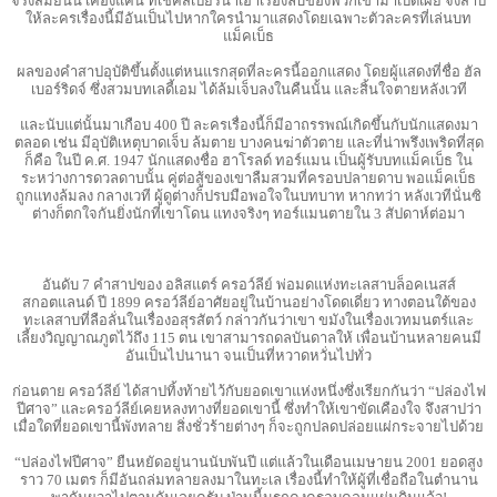
จริงสมัยนั้น เคืองแค้น ที่เชคสเปียร์นําเอาเรื่องลับของพวกเขามาเปิดเผย จึงสาป
ให้ละครเรื่องนี้มีอันเป็นไปหากใครนํามาแสดงโดยเฉพาะตัวละครที่เล่นบท
แม็คเบ็ธ
ผลของคําสาปอุบัติขึ้นตั้งแต่หนแรกสุดที่ละครนี้ออกแสดง โดยผู้แสดงที่ชื่อ ฮัล
เบอร์ริดจ์ ซึ่งสวมบทเลดี้เอม ได้ล้มเจ็บลงในคืนนั้น และสิ้นใจตายหลังเวที
และนับแต่นั้นมาเกือบ 400 ปี ละครเรื่องนี้ก็มีอาถรรพณ์เกิดขึ้นกับนักแสดงมา
ตลอด เช่น มีอุบัติเหตุบาดเจ็บ ล้มตาย บางคนฆ่าตัวตาย และที่น่าพรึงเพริดที่สุด
ก็คือ ในปี ค.ศ. 1947 นักแสดงชื่อ ฮาโรลด์ ทอร์แมน เป็นผู้รับบทแม็คเบ็ธ ใน
ระหว่างการดวลดาบนั้น คู่ต่อสู้ของเขาลืมสวมที่ครอบปลายดาบ พอแม็คเบ็ธ
ถูกแทงล้มลง กลางเวที ผู้ดูต่างก็ปรบมือพอใจในบทบาท หากทว่า หลังเวทีนั่นซิ
ต่างก็ตกใจกันยิ่งนักที่เขาโดน แทงจริงๆ ทอร์แมนตายใน 3 สัปดาห์ต่อมา
อันดับ 7 คําสาปของ อลิสแตร์ ครอว์ลีย์ พ่อมดแห่งทะเลสาบล็อคเนสส์
สกอตแลนด์ ปี 1899 ครอว์ลีย์อาศัยอยู่ในบ้านอย่างโดดเดี่ยว ทางตอนใต้ของ
ทะเลสาบที่ลือลั่นในเรื่องอสุรสัตว์ กล่าวกันว่าเขา ขมังในเรื่องเวทมนตร์และ
เลี้ยงวิญญาณภูตไว้ถึง 115 ตน เขาสามารถดลบันดาลให้ เพื่อนบ้านหลายคนมี
อันเป็นไปนานา จนเป็นที่หวาดหวั่นไปทั่ว
ก่อนตาย ครอว์ลีย์ ได้สาปทิ้งท้ายไว้กับยอดเขาแห่งหนึ่งซึ่งเรียกกันว่า “ปล่องไฟ
ปีศาจ” และครอว์ลีย์เคยหลงทางที่ยอดเขานี้ ซึ่งทําให้เขาขัดเคืองใจ จึงสาปว่า
เมื่อใดที่ยอดเขานี้พังทลาย สิ่งชั่วร้ายต่างๆ ก็จะถูกปลดปล่อยแผ่กระจายไปด้วย
“ปล่องไฟปีศาจ” ยืนหยัดอยู่นานนับพันปี แต่แล้วในเดือนเมษายน 2001 ยอดสูง
ราว 70 เมตร ก็มีอันถล่มทลายลงมาในทะเล เรื่องนี้ทําให้ผู้ที่เชื่อถือในตํานาน