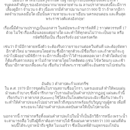
ป้อมปราสาทนี้ เป็นที่รู้จักกันดี ในฐานะถูกใช้เป็นที่คุมขังและประหา
รบุคคลสําคัญๆ ของอังกฤษมากมายหลายท่าน ณ ลานปราสาทแห่งนี้จะมีการ
เลี้ยงดูอีกา จํานวน 6 ตัว เนื่องจากมีคําสาปมานานกว่า 900 ปี ว่า ถ้าหากอีกา
ลดจํานวนลงเมื่อใด เมื่อนั้นความหายนะจะมาเยือน นครลอนดอน และสิ้นสุด
พระราชวงศ์แห่งอังกฤษ!
เรื่องนี้มีตํานานปรากฏเป็นเอกสาร ในสมัยพระเจ้าชาร์ลส์ที่ 2 ราวศตวรรษที่ 17
ด้วย ไม่ใช่ เรื่องเลื่อนลอยแต่อย่างใด และทําให้ทุกคนไม่ว่าจะเป็นยาม หรือ
กษัตริย์ถือเป็น เรื่องจริงจัง อย่างเคร่งครัด
เช่นว่า ถ้ามีอีกาตายหนึ่งตัว จะต้องรีบถวายรายงานต่อควีนทันที และต้องจัดหา
อีกาตัวใหม่ มาทดแทนโดยด่วน ซึ่งอีกาทุกตัวจะมีชื่อเรียก และถ้าตายก็จะถู
กนําไปฝังอย่างมีพิธีการ จะมีการเลี้ยงอีกาไว้สํารองตลอดเวลา ถ้าตัวใดล้มป่วย
ก็ต้องรีบตรวจสอบ หาไม่ถ้าหากตายโดยโรคติดต่อ (เช่น ไข้หวัดนก) และเช้า
ขึ้นมาอีกาตายเกลี้ยงละก้อ เชื่อกันว่าทั้งพระราชวงศ์ก็จะอันตรธานไปเช่นกัน
อันดับ 3 คําสาปตะกั่วแห่งกรีซ
ใน ค.ศ. 1979 มีการขุดค้นโบราณสถานชื่ออโกรา, นครเอเธนส์ ทําให้พบแผ่น
ม้วนตะกั่วบางๆ ซึ่งมีจารึกภาษาโบราณอันเป็นคําสาปปรากฏอยู่ แผ่นตะกั่วนี้
เรียกกันว่า คาตาเรส (Katares) ใช้ใส่ลงในโลงศพก่อนจะฝัง เชื่อกันว่าตะกั่ว
จะทําให้คําสาปจมลงไปอย่างรวดเร็วถึงขุมนรกพร้อมกับวิญญาณผู้ตาย เพื่อที่
พระยมจะได้อ่านคําสาปและดลบันดาลให้เป็นไปตามนั้น
นอกจากนี้ การฝากหรือทิ้งแผ่นคําสาปลงไปในนํ้าก็เป็นอีกวิธีการหนึ่ง เพราะนํ้า
จะสามารถสื่อ ไปถึงผู้ที่เราต้องการสาปได้ ซึ่งแผ่นคาตาเรสกว่า 100 แผ่นที่ค้น
พบนี้ได้ระบุจ่าหน้าถึง ซูลิส ไมเนอร์วา ซึ่งเป็นเทพีด้านอุทกของโรมัน