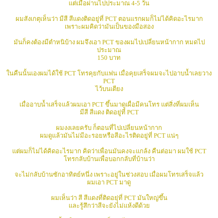
แต่เมื่อผ่านไปประมาณ 4-5 วัน
ผมสังเกตุเห็นว่า มีสี สีแดงติดอยู่ที่ PCT ตอนแรกผมก็ไม่ได้คิดอะไรมาก
เพราะผมคิดว่ามันเป็นของมือสอง
มันก็คงต้องมีตำหนิบ้าง ผมจึงเอา PCT ของผมไปเปลี่ยนหน้ากาก หมดไป
ประมาณ
150 บาท
ในคืนนั้นเองผมได้ใช้ PCT โทรคุยกับแฟน เมื่อคุยเสร็จผมจะไปอาบน้ำเลยวาง
PCT
ไว้บนเตียง
เมื่ออาบน้ำเสร็จแล้วผมเอา PCT ขึ้นมาดูเผื่อมีคนโทร แต่สิ่งที่ผมเห็น
มีสี สีแดง ติดอยู่ที่ PCT
ผมงงเลยครับ ก็ตอนที่ไปเปลี่ยนหน้ากาก
ผมดูแล้วมันไม่มีอะรอยหรือสีอะไรติดอยู่ที่ PCT แน่ๆ
แต่ผมก็ไม่ได้คิดอะไรมาก คิดว่าเพื่อนมันคงจะแกล้ง คืนต่อมา ผมใช้ PCT
โทรกลับบ้านเพื่อบอกกลับที่บ้านว่า
จะไม่กลับบ้านซักอาทิตย์หนึ่ง เพราะอยู่ในช่วงสอบ เมื่อผมโทรเสร็จแล้ว
ผมเอา PCT มาดู
ผมเห็นว่า สี สีแดงที่ติดอยุ่ที่ PCT มันใหญ่ขึ้น
และรู้สึกว่าสีจะยังไม่แห้งดีด้วย