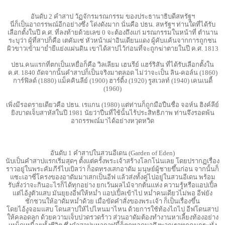
อันดับ 2 คําสาป วัฏจักรมรณกรรม ของประธานาธิบดีสหรัฐฯ
นี่ก็เป็นอาถรรพณ์อีกอย่างซึ่ง โด่งดังมาก นั่นคือ ปธน. สหรัฐฯ ท่านใดที่ได้รับ
เลือกตั้งในปี ค.ศ. ที่ลงท้ายด้วยเลข 0 จะต้องถึงแก่ มรณกรรมในหน้าที่ ตํานาน
ระบุว่า ผู้ที่สาปก็คือ เตคัมเซ่ หัวหน้าเผ่าอินเดียนแดง ผู้คับแค้นจากการถูกชน
ผิวขาวเข้ามายํ่ายีแย่งแผ่นดิน เขาได้สาปไว้ก่อนที่จะถูกฆ่าตายในปี ค.ศ. 1813
ปธน.คนแรกที่ตกเป็นเหยื่อก็คือ วิลเลียม เฮนรีย์ แฮร์ริสัน ที่ได้รับเลือกตั้งใน
ค.ศ. 1840 ถัดจากนั้นคําสาปก็เป็นจริงมาตลอด ไม่ว่าจะเป็น ลิน-คอล์น (1860)
การ์ฟิลด์ (1880) แม็คคินลีย์ (1900) ฮาร์ดิ้ง (1920) รูสเวลท์ (1940) เคนเนดี้
(1960)
เพิ่งมีรอดรายเดียวคือ ปธน. เรแกน (1980) แต่ท่านก็ถูกมือปืนชื่อ จอห์น ฮิงค์ลีย์
ยิงบาดเจ็บสาหัสในปี 1981 นัยว่าปืนที่ใช้นั้นไร้ประสิทธิภาพ ท่านจึงรอดพ้น
อาถรรพณ์มาได้อย่างหวุดหวิด
อันดับ 1 คําสาปในสวนอีเดน (Garden of Eden)
นับเป็นคําสาปแรกเริ่มสุดๆ ตั้งแต่ครั้งพระเจ้าสร้างโลกโน่นเลย โดยปรากฏเรื่อง
ราวอยู่ในพระคัมภีร์ไบเบิลว่า ก็อดทรงเสกอาดัม มนุษย์ผู้ชายขึ้นก่อน จากนั้นก็
แซะเอาซี่โครงของอาดัมมาเสกเป็นอีฟ แล้วส่งทั้งคู่ไปอยู่ในสวนอีเดน พร้อม
รับสั่งว่าจะกินอะไรก็ได้ทุกอย่าง ยกเว้นผลไม้จากต้นแห่ง ความรู้หรือแอปเปิ้ล
แต่ไอ้งูตัวแสบ มันยุยงอีฟให้หมํ่า แอปเปิ้ลเข้าไป หมํ่าคนเดียวไม่พอ อีฟยัง
ชักชวนให้อาดัมหมํ่าด้วย เมื่อขัดคําสั่งของพระเจ้า ก็เป็นเรื่องขึ้น
โดยไอ้งูจอมแสบ โดนสาปให้ไปไหนมาไหน ด้วยการใช้ท้องไถไป อีฟโดนสาป
ให้คลอดลูก ด้วยความเจ็บปวดรวดร้าว ส่วนอาดัมต้องทํางานหาเลี้ยงท้องอย่าง