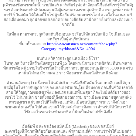
ภัยร้ายกาจจากการปฏิวัติของฝรั่งเศสตลอด กระทั่งนาย เฮนรีย์ ฟิลิป โฮป
(เจ้าของชื่อเพชรเม็ดนี้) นายปิแอร์ คาร์เทียร์ (พ่อค้าอัญมณีชื่อดังที่เรารู้จักกันดี)
ฯลฯ ล้วนประสบกับอัปมงคลจนถึงผู้ครอบครองรายสุดท้ายคือ ตระกูลของ เซอร์
ฮาร์รีย์ วินสตัน ได้ให้เลดี้ไฮโซ ผู้หนึ่งยืมสร้อยคอเพชรโฮป สวมใส่ในงานราตรี
สองเดือนต่อมา ลูกน้อยของเธอก็ตายอย่างลึกลับ สามีกลายเป็นบ้าและต้องหย่า
ขาดกัน
ในที่สุด ทายาทตระกูลวินสตันจึงมอบเพชรโฮปให้สถาบันสมิธ โซเนียนของ
สหรัฐฯ เป็นผู้อนุรักษ์แทน
ที่มาทั้งหมดจาก
http://www.artsmen.net/content/show.php?
Category=mythboard&No=4904
อันดับ 9 วิหารกระดูก แห่งเมือง อีโวรา
โปรตุเกส วิหารนี้สร้างในศตวรรษที่ 15 โดยพระนิกายฟรานซิสกัน ที่ประหลาด
พิสดารคือ ผนังภายในวิหารนี้สร้างขึ้นจากกระดูกของมนุษย์กว่า 5,000 คนครับ
เท่านั้นไม่พอ มีซากศพ 2 ร่าง ห้อยแขวนติดผนังด้านหนึ่งด้วย!
ตํานานวัดระบุว่า ครั้งกระโน้นมีสตรีนางหนึ่งซึ่งยึดมั่น ในคาทอลิก แต่ได้ถูก
สามีผู้โมโหร้ายกับลูกชายของ เธอเองช่วยกันโบยตีจนตาย ก่อนสิ้นชีวิต เธอได้
สาป ให้วิญญาณของเขาทั้ง 2 ลงนรก แม้แต่พื้นพสุธา ก็จะไม่ยินดีรับร่างของ
เขาไว้ ไม่นานนัก ชายทั้งสองก็ถึงแก่มรณกรรม ชาวเมืองพยายามขุด หลุมฝัง
ศพของเขา แต่ขุดลงไปที่ใดก็เจอะแต่หิน เมื่อจนปัญญา พวกเขาจึงนําเอา
ซากศพทั้งสองขึ้น ไปห้อยแขวนไว้กับ ผนังวิหารดังกล่าว สําหรับให้นักบวชได้
ใช้ปลง ในระหว่างทําสมาธิค ก็นับเป็นคําสาปที่ขลังยิ่ง
อันดับที่ 8 ละครเรื่อง แม็คเบ็ธ (Macbeth) ของเชคสเปียร์
ละครเรื่องนี้มีฉากที่เกี่ยวกับแม่มดและ คําสาปมนต์ดํา ว่ากันว่าทําให้แม่มดตัว