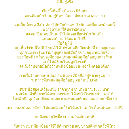
ผี มีอยู่จริง
เรื่องนี้เกิดขึ้นเมื่อ 4-5 ปีที่แล้ว
ตอนที่ผมยังเรียนอยู่ที่มหาวิทยาลัยตรงแถวศาลายา
ผมเป็นเด็กหอ จึงไม่ค่อยได้กลับบ้านเท่าไรนัก หอที่ผมอาศัยอยู่นี้
พวกรุ่นพี่เล่าให้ฟังว่าผีดุมาก
แต่ผมก็ไม่เคยเห็นนะจึงไม่ค่อยเชื่อเท่าไร วันหนึ่ง
แฟนผมเค้าขอให้ผมพาไปซื้อ
มือถือ ให้
ผมเห็นว่าวันนี้ไม่มีเรียนจึงได้ไปซื้อมือถือกับแฟน ที่ มาบุญครอง
ทุกคนคงจะรู้นะว่ามาบุญครองมีมือถือขายอยู่มากมายทั้ง
ของมือหนึ่ง หรือของมือสอง แฟนผมเดินดูมือถืออยู่หลายร้าน
แต่ก็ไม่มีร้านไหนถูกใจซะที
จนถึงร้านขายมือถือร้านหนึ่ง ชื่ออะไรผมจำไม่ค่อยได้นัก
ภายในร้านตกแต่งเป็นอย่างดี และมีมือถืออยู่หลายรุ่นมาก
ระหว่างที่แฟนผมดูมือถืออยู่ ผมก็หันไปเห็น
PCT มือสอง เครื่องหนึ่ง ราคาถูกมาก ประมาณ 1000 บาท
ผมเห็นแล้วก็อยากได้มาก เพราะจะได้เอาไว้โทรคุยกับแฟนได้
โทรมือถือทุกวันเปลืองตายเลย แต่แฟนผมเค้าบอกผมว่าอย่าซื้อเลย
เพราะของมือสองมักจะไม่ค่อยดี ผมก็ไม่ได้สนใจเท่าไร ก็คนมันอยากได้นี่
ผมจึงตัดสินใจซื้อ PCT เครื่องนั้น ทันที
วันแรก PCT ที่ผมซื้อมาใช้ได้ดีมากเลย สัญญาณเต็มทุกครั้งที่โทร