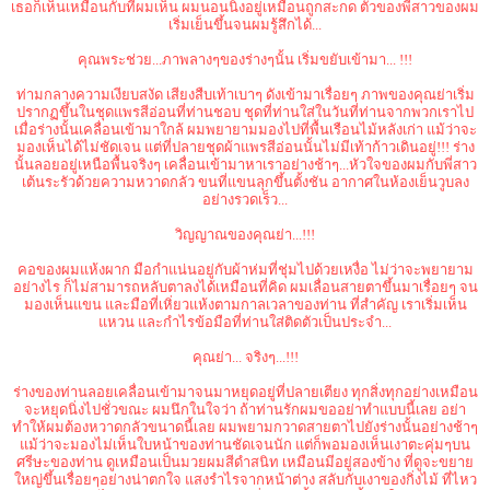
เธอก็เห็นเหมือนกับที่ผมเห็น ผมนอนนิ่งอยู่เหมือนถูกสะกด ตัวของพี่สาวของผม
เริ่มเย็นขึ้นจนผมรู้สึกได้...
คุณพระช่วย...ภาพลางๆของร่างๆนั้น เริ่มขยับเข้ามา... !!!
ท่ามกลางความเงียบสงัด เสียงสืบเท้าเบาๆ ดังเข้ามาเรื่อยๆ ภาพของคุณย่าเริ่ม
ปรากฏขึ้นในชุดแพรสีอ่อนที่ท่านชอบ ชุดที่ท่านใส่ในวันที่ท่านจากพวกเราไป
เมื่อร่างนั้นเคลื่อนเข้ามาใกล้ ผมพยายามมองไปที่พื้นเรือนไม้หลังเก่า แม้ว่าจะ
มองเห็นได้ไม่ชัดเจน แต่ที่ปลายชุดผ้าแพรสีอ่อนนั้นไม่มีเท้าก้าวเดินอยู่!!! ร่าง
นั้นลอยอยู่เหนือพื้นจริงๆ เคลื่อนเข้ามาหาเราอย่างช้าๆ...หัวใจของผมกับพี่สาว
เต้นระรัวด้วยความหวาดกลัว ขนที่แขนลุกขึ้นตั้งชัน อากาศในห้องเย็นวูบลง
อย่างรวดเร็ว...
วิญญาณของคุณย่า...!!!
คอของผมแห้งผาก มือกำแน่นอยู่กับผ้าห่มที่ชุ่มไปด้วยเหงื่อ ไม่ว่าจะพยายาม
อย่างไร ก็ไม่สามารถหลับตาลงได้เหมือนที่คิด ผมเลื่อนสายตาขึ้นมาเรื่อยๆ จน
มองเห็นแขน และมือที่เหิ่ยวแห้งตามกาลเวลาของท่าน ที่สำคัญ เราเริ่มเห็น
แหวน และกำไรข้อมือที่ท่านใส่ติดตัวเป็นประจำ...
คุณย่า... จริงๆ...!!!
ร่างของท่านลอยเคลื่อนเข้ามาจนมาหยุดอยู่ที่ปลายเตียง ทุกสิ่งทุกอย่างเหมือน
จะหยุดนิ่งไปชั่วขณะ ผมนึกในใจว่า ถ้าท่านรักผมขออย่าทำแบบนี้เลย อย่า
ทำให้ผมต้องหวาดกลัวขนาดนี้เลย ผมพยามกวาดสายตาไปยังร่างนั้นอย่างช้าๆ
แม้ว่าจะมองไม่เห็นใบหน้าของท่านชัดเจนนัก แต่ก็พอมองเห็นเงาตะคุ่มๆบน
ศรีษะของท่าน ดูเหมือนเป็นมวยผมสีดำสนิท เหมือนมีอยู่สองข้าง ที่ดูจะขยาย
ใหญ่ขึ้นเรื่อยๆอย่างน่าตกใจ แสงรำไรจากหน้าต่าง สลับกับเงาของกิ่งไม้ ที่ไหว