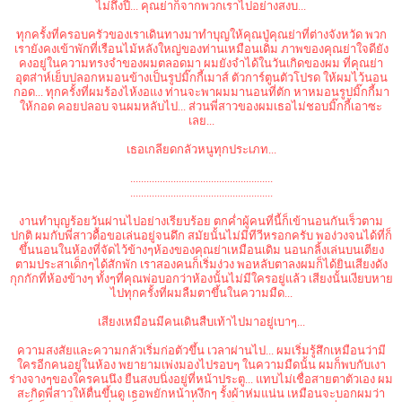
ไม่ถึงปี... คุณย่าก็จากพวกเราไปอย่างสงบ...
ทุกครั้งที่ครอบครัวของเราเดินทางมาทำบุญให้คุณปู่คุณย่าที่ต่างจังหวัด พวก
เรายังคงเข้าพักที่เรือนไม้หลังใหญ่ของท่านเหมือนเดิม ภาพของคุณย่าใจดียัง
คงอยู่ในความทรงจำของผมตลอดมา ผมยังจำได้ในวันเกิดของผม ที่คุณย่า
อุตส่าห์เย็บปลอกหมอนข้างเป็นรูปมิ๊กกี้เมาส์ ตัวการ์ตูนตัวโปรด ให้ผมไว้นอน
กอด... ทุกครั้งที่ผมร้องไห้งอแง ท่านจะพาผมมานอนที่ตัก หาหมอนรูปมิ๊กกี้มา
ให้กอด คอยปลอบ จนผมหลับไป... ส่วนพี่สาวของผมเธอไม่ชอบมิ๊กกี้เอาซะ
เลย...
เธอเกลียดกลัวหนูทุกประเภท...
.....................................................
.....................................................
งานทำบุญร้อยวันผ่านไปอย่างเรียบร้อย ตกค่ำผู้คนที่นี้ก็เข้านอนกันเร็วตาม
ปกติ ผมกับพี่สาวดื้อขอเล่นอยู่จนดึก สมัยนั้นไม่มีทีวีหรอกครับ พอง่วงจนได้ที่ก็
ขึ้นนอนในห้องที่จัดไว้ข้างๆห้องของคุณย่าเหมือนเดิม นอนกลิ้งเล่นบนเตียง
ตามประสาเด็กๆได้สักพัก เราสองคนก็เริ่มง่วง พอหลับตาลงผมก็ได้ยินเสียงดัง
กุกกักที่ห้องข้างๆ ทั้งๆที่คุณพ่อบอกว่าห้องนั้นไม่มีใครอยู่แล้ว เสียงนั้นเงียบหาย
ไปทุกครั้งที่ผมลืมตาขึ้นในความมืด...
เสียงเหมือนมีคนเดินสืบเท้าไปมาอยู่เบาๆ...
ความสงสัยและความกลัวเริ่มก่อตัวขึ้น เวลาผ่านไป... ผมเริ่มรู้สึกเหมือนว่ามี
ใครอีกคนอยู่ในห้อง พยายามเพ่งมองไปรอบๆ ในความมืดนั้น ผมก็พบกับเงา
ร่างจางๆของใครคนนึง ยืนสงบนิ่งอยู่ที่หน้าประตู... แทบไม่เชื่อสายตาตัวเอง ผม
สะกิดพี่สาวให้ตื่นขึ้นดู เธอพยักหน้าหงึกๆ รั้งผ้าห่มแน่น เหมือนจะบอกผมว่า