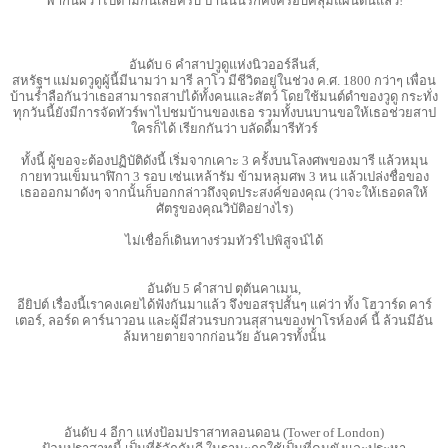
พากันผวาไปตามกันเลยครับ ป่านนี้นรกคงครอบคลุมแผ่นดินแล้ว!
อันดับ 6 คําสาปวูดูแห่งนิวออร์ลีนส์,
สหรัฐฯ แม่มดวูดูผู้นี้มีนามว่า มารี ลาโว มีชีวิตอยู่ในช่วง ค.ศ. 1800 กว่าๆ เพื่อน
บ้านรํ่าลือกันว่าเธอสามารถสาปได้ทั้งคนและสัตว์ โดยใช้มนต์ดําของวูดู กระทั่ง
ทุกวันนี้ยังมีการจัดทัวร์พาไปชมบ้านของเธอ รวมทั้งบนบานขอให้เธอช่วยสาป
ใครก็ได้ เรียกกันว่า บลัดดี้มารีทัวร์
ทั้งนี้ ผู้ขอจะต้องปฏิบัติดังนี้ เริ่มจากเคาะ 3 ครั้งบนโลงศพของมารี แล้วหมุน
กายทวนเข็มนาฬิกา 3 รอบ เซ่นเหล้ารัม ข้ามหลุมศพ 3 หน แล้วเปล่งชื่อของ
เธอออกมาดังๆ จากนั้นก็บอกกล่าวถึงจุดประสงค์ของคุณ (ว่าจะให้เธอดลให้
ศัตรูของคุณวิบัติอย่างไร)
ไม่เชื่อก็เดินทางร่วมทัวร์ไปพิสูจน์ได้
อันดับ 5 คําสาป ตุตันคาเมน,
อียิปต์ เรื่องนี้เราคงเคยได้ฟังกันมาแล้ว จึงขอสรุปสั้นๆ แค่ว่า ทั้ง โฮวาร์ด คาร์
เตอร์, ลอร์ด คาร์นาวอน และผู้มีส่วนรบกวนสุสานของฟาโรห์องค์ นี้ ล้วนมีอัน
ล้มหายตายจากก่อนวัย อันควรทั้งนั้น
อันดับ 4 อีกา แห่งป้อมปราสาทลอนดอน (Tower of London)