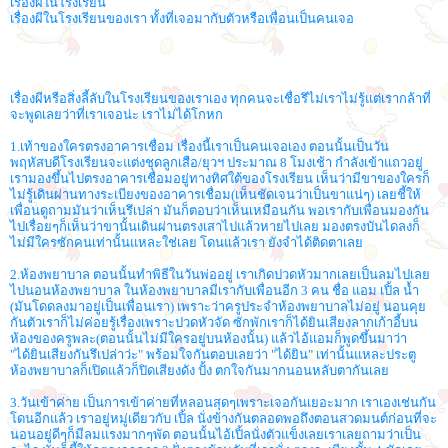
เรื่องผีในโรงเรียน
เรื่องผีในโรงเรียนของเรา ทั้งที่เจอมากับตัวหรือเพื่อนเป็นคนเจอ
เรื่องผีหรือสิ่งลี้ลับในโรงเรียนของเราเอง ทุกคนจะเชื่อรึไม่เราไม่รู้แต่เรากล้าที่
จะพูดเลยว่าที่เราเจอน่ะ เราไม่ได้โกหก
1.เท้าของใครตรงอาคารเชื่อม เรื่องนี้เราเป็นคนเจอเอง ตอนนั้นเป็นวัน
พฤหัสบดีโรงเรียนจะแต่งชุดลูกเสือ/ยุวฯ ประมาณ 8 โมงเช้า กำลังเข้าแถวอยู่
เรามองขึ้นไปตรงอาคารเชื่อมอยู่ทางทิศใต้ของโรงเรียน เห็นว่ามีขาของใครก็
ไม่รู้เดินผ่านทางระเบียงของอาคารเชื่อม(เห็นชัดเจนว่าเป็นขาแน่ๆ) เลยชี้ให้
เพื่อนดูถามมันว่าเห็นรึเปล่า มันก็ตอบว่าเห็นเหมือนกัน พอเรากับเพื่อนมองกัน
ไปเรื่อยๆก็เห็นว่าขานั้นเดินผ่านตรงเสาไปแล้วหายไปเลย มองตรงบันไดลงก็
ไม่มีใครซักคนเท่านั้นแหละใช่เลย โดนแล้วเรา ยังจำได้ติดตาเลย
2.ห้องพยาบาล ตอนนั้นทำพิธีในวันพ่ออยู่ เราเกิดปวดหัวมากเลยเป็นลมไปเลย
ไปนอนห้องพยาบาล ในห้องพยาบาลมีเรากับเพื่อนอีก 3 คน ชื่อ แอม เปิ้ล น้ำ
(มันโดดลงมาอยู่เป็นเพื่อนเรา) เพราะว่าครูประจำห้องพยาบาลไม่อยู่ นอนคุย
กันตัวเราก็ไม่ค่อยรู้เรื่องเพราะปวดหัวจัด ซักพักเราก็ได้ยินเสียงลากเก้าอี้บน
ห้องของครูพละ(ตอนนั้นไม่มีใครอยู่บนห้องนั้น) แล้วไอ้แอมก็พูดขึ้นมาว่า
"ได้ยินเสียงกันรึเปล่าว่ะ" พร้อมใจกันตอบเลยว่า "ได้ยิน" เท่านั้นแหละประตู
ห้องพยาบาลก็เปิดแล้วก็ปิดเสียงดัง ปั้ง ตกใจกันมากนอนหลับตากันเลย
3.วันเข้าค่าย เป็นการเข้าค่ายที่หลอนสุดๆเพราะเจอกันเยอะมาก เราเองเช่นกัน
โดนอีกแล้ว เราอยู่หมู่เดียวกับ เปิ้ล นั่งข้างกันตลอดพอถึงตอนสวดมนต์ก่อนที่จะ
นอนอยู่ดีๆก็มีลมแรงมากๆพัด ตอนนั้นไอ้เปิ้ลนั่งตัวแข็งเลยเราเลยถามว่าเป็น