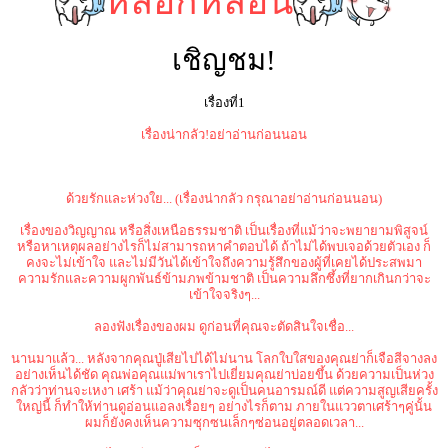
หลอกหลอน
เชิญชม!
เรื่องที่1
เรื่องน่ากลัว!อย่าอ่านก่อนนอน
ด้วยรักและห่วงใย... (เรื่องน่ากลัว กรุณาอย่าอ่านก่อนนอน)
เรื่องของวิญญาณ หรือสิ่งเหนือธรรมชาติ เป็นเรื่องที่แม้ว่าจะพยายามพิสูจน์
หรือหาเหตุผลอย่างไรก็ไม่สามารถหาคำตอบได้ ถ้าไม่ได้พบเจอด้วยตัวเอง ก็
คงจะไม่เข้าใจ และไม่มีวันได้เข้าใจถึงความรู้สึกของผู้ที่เคยได้ประสพมา
ความรักและความผูกพันธ์ข้ามภพข้ามชาติ เป็นความลึกซึ้งที่ยากเกินกว่าจะ
เข้าใจจริงๆ...
ลองฟังเรื่องของผม ดูก่อนที่คุณจะตัดสินใจเชื่อ...
นานมาแล้ว... หลังจากคุณปู่เสียไปได้ไม่นาน โลกใบใสของคุณย่าก็เจือสีจางลง
อย่างเห็นได้ชัด คุณพ่อคุณแม่พาเราไปเยี่ยมคุณย่าบ่อยขึ้น ด้วยความเป็นห่วง
กลัวว่าท่านจะเหงา เศร้า แม้ว่าคุณย่าจะดูเป็นคนอารมณ์ดี แต่ความสูญเสียครั้ง
ใหญ่นี้ ก็ทำให้ท่านดูอ่อนแอลงเรื่อยๆ อย่างไรก็ตาม ภายในแววตาเศร้าๆคู่นั้น
ผมก็ยังคงเห็นความซุกซนเล็กๆซ่อนอยู่ตลอดเวลา...