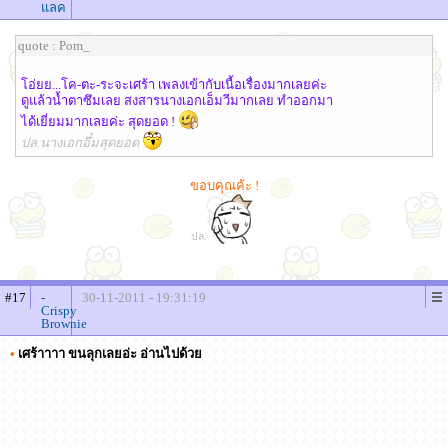
แลค
quote : Pom_
โอ่ยย...โค-ตะ-ระจะเศร้า เพลงเข้ากับเนื้อเรื่องมากเลยค่ะ
ดูแล้วน้ำตาซึมเลย สงสารนางเอกเอ็มวีมากเลย ทำออกมา
ได้เยี่ยมมากเลยค่ะ สุดยอด !
ปล.นางเอกอึ๋มสุดยอด
ขอบคุณค้ะ !
ปล.
#17
-
30-11-2011 - 19:31:19
Crispy
Brownie
•
เศร้าาาา ขนลุกเลยอ่ะ อ่านไปด้วย