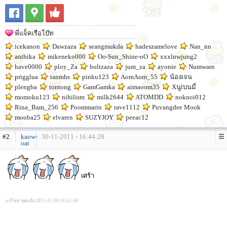
พี่เเจ็คเรือโบ๊ท
icekanon
Dawzaza
seangmukda
hadeszamelove
Nan_nn
anthika
mikeneko000
Oo-Sun_Shine-oO
xxxlnwjung2
have0000
ploy_Za
boltzaza
jum_za
ayonie
Numwarn
prigglua
tanmhs
pinku123
AomAom_55
น้องเจน
plengba
tontong
GamGamka
aimaoom35
Xนูlบนมี่
momoku123
nihilism
milk2644
ATOMDD
noknoi012
Rina_Bam_256
Poommarin
rave1112
Puvangdee Mook
mooba25
elvaren
SUZYJOY
peeac12
#2
kaow-
30-11-2011 - 16:44:28
oat
เศร้า
แก้ไขล่าสุดเมื่อ 2011-11-30 16:51:58