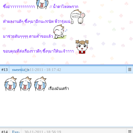
ซึ้งอ่าาาาาาาาาาาา
// น้ำตาไหลพราก
ทำผลงานดีๆ ซึ้งๆมาอีกนะN'นัท พี่ว่ารุ่งแน่
มาช่วยดันๆๆๆๆ ตามคำขอแล้ว
ขอบคุณที่ส่งเรื่องราวดีๆ ซึ้งๆมาให้นะจ้าาาา
#13
sweetiiz_n
30-11-2011 - 18:17:42
เรื่องมันเศร้า
#14
Eye-
30-11-2011 - 18:56:19