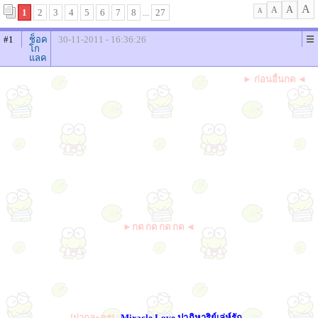
A
A
A
1
2
3
4
5
6
7
8
...
27
A
#1
ช็อค
30-11-2011 - 16:36:26
โก
แลค
► ก่อนอื่นกด ◄
►กด กด กด กด ◄
[ฝากละคร]
...Miracle Love ปาฏิหาริย์เล่ห์รัก...