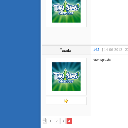
#65
[ 14-06-2012 - 2
ีutada
ขอบคุณค่ะ
1
2
3
4