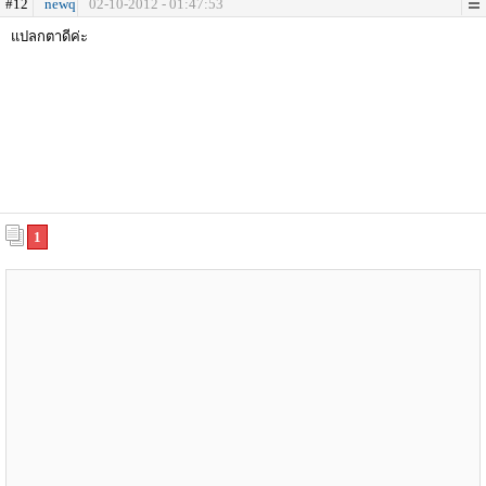
#12
newq
02-10-2012 - 01:47:53
แปลกตาดีค่ะ
1