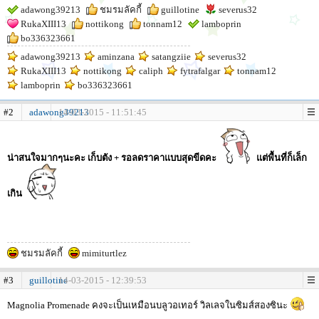
adawong39213
ชมรมลัคกี้
guillotine
severus32
RukaXIII13
nottikong
tonnam12
lamboprin
bo336323661
adawong39213
aminzana
satangziie
severus32
RukaXIII13
nottikong
caliph
fytrafalgar
tonnam12
lamboprin
bo336323661
#2
adawong39213
14-03-2015 - 11:51:45
น่าสนใจมากๆนะคะ เก็บตัง + รอลดราคาแบบสุดขีดคะ
แต่พื้นที่ก็เล็ก
เกิน
ชมรมลัคกี้
mimiturtlez
#3
guillotine
14-03-2015 - 12:39:53
Magnolia Promenade คงจะเป็นเหมือนบลูวอเทอร์ วิลเลจในซิมส์สองซินะ