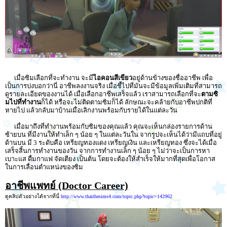
เมื่อซิมเลือกที่จะทำงาน จะมี
ไอคอนสีเขียว
อยู่ด้านข้างของชื่ออาชีพ เพื่อ
เป็นการบ่งบอกว่านี่ อาชีพลงงานจริง เมื่อชี้ไปที่มันจะมีข้อมูลเพิ่มเติมที่สามารถ
ดูรายละเอียดของงานได้ เมื่อเลือกอาชีพเสร็จแล้ว เราสามารถเลือกที่จะ
ตามซิ
มไปที่ทำงาน
ก็ได้ หรือจะไม่ติดตามซิมก็ได้ ลักษณะจะคล้ายกับอาชีพปกติที่
หายไป แล้วกลับมาบ้านเมื่อเลิกงานพร้อมกับรายได้ในแต่ละวัน
เมื่อมาถึงที่ทำงานพร้อมกับซิมของคุณแล้ว คุณจะเห็นกล่องรายการด้าน
ซ้ายบน ที่มีงานให้ทำเล็ก ๆ น้อย ๆ ในแต่ละวันใน จากรูปจะเห็นได้ว่ามีแถบที่อยู่
ด้านบน มี 3 ระดับคือ เหรียญทองแดง เหรียญเงิน และเหรียญทอง ซึ่งจะได้เมื่อ
เสร็จสิ้นการทำงานของวัน จากการทำงานเล็ก ๆ น้อย ๆ ไม่ว่าจะเป็นการหา
เบาะแส ดื่มกาแฟ จัดเตียง เป็นต้น โดยจะต้องให้สำเร็จให้มากที่สุดเพื่อโอกาส
ในการเลื่อนตำแหน่งของซิม
อาชีพแพทย์ (Doctor Career)
ดูคลิปตัวอย่างได้จากที่นี่
http://www.thaithesims4.com/topic.php?topic=142962