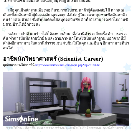
ได้ง่ายขึ้นเช่น «มีผลสีบลอนด์», «ผู้ใหญ่วัยเริ่ม» เป็นต้น
เมื่อคุณมีหลักฐานเพียงพอ ก็สามารถไปตามหาตัวผู้ต้องสงสัยได้ หากคุณ
เลือกที่จะค้นหาตัวผู้ต้องสงสัย คุณจะถูกส่งไปอยู่ในละแวกชุมชนเพื่อค้นหาตัว
คนร้ายด้วยตัวเอง ซึ่งจำเป็นต้องใช้สมุดจดบันทึก อีกทั้งยังสามารถเข้าไปถามซิ
มตามบ้านได้อีกด้วยนะ
หลังจากจับตัวคนร้ายได้ก็ต้องพากลับมาที่สถานีตำรวจอีกครั้ง ทำการตรวจ
ค้น ทำการบันทึกลายนิ้วมือ และถ่ายภาพนักโทษไว้เป็นหลักฐาน นอกจากนี้มี
คำสั่งอีกมากมายในสถานีตำรวจเช่น จับซิมใส่ในคุก และอื่น ๆ อีกมากมายที่น่า
สนใจ!
อาชีพนักวิทยาศาสตร์ (Scientist Career)
ดูคลิปตัวอย่างได้จากที่นี่
http://www.thaithesims4.com/topic.php?topic=143268
การมีทักษะที่สูงขึ้นจะสามารถสร้างประตูเพื่อไปยังโลกของมนุษย์ต่างดาวได้