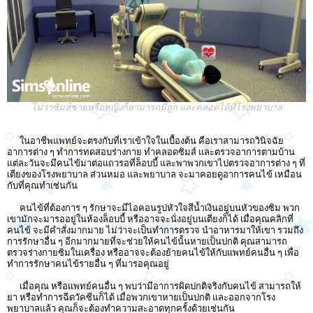
ไม่ว่าซิมส์ชายหรือหญิงก็สามารถมีลูก และคลอดได้ที่โรงพยาบาล
ในอาชีพแพทย์จะตรงกับที่เราเข้าใจในเบื้องต้น คือเราสามารถวินิจฉัย
อาการต่าง ๆ ทำการทดสอบร่างกาย ทำคลอดซิมส์ และตรวจอาการตามบ้าน
แต่ละวันจะมีคนไข้มาต่อแถวรอที่ล็อบบี้ และพาพวกเขาไปตรวจอาการต่าง ๆ ที่
เตียงของโรงพยาบาล ส่วนหมอ และพยาบาล จะมาคอยดูอาการคนไข้ เหมือน
กับที่คุณทำเช่นกัน
คนไข้ที่ต้องการ ๆ รักษาจะมีไอคอนรูปหัวใจสีน้ำเงินอยู่บนหัวของซิม พวก
เขามักจะมารออยู่ในห้องล็อบบี้ หรืออาจจะนั่งอยู่บนเตียงก็ได้ เมื่อคุณคลิกที่
คนไข้ จะมีคำสั่งมากมาย ไม่ว่าจะเป็นทำการตรวจ นำอาหารมาให้เขา รวมถึง
การรักษาอื่น ๆ อีกมากมายที่จะช่วยให้คนไข้นั้นหายเป็นปกติ คุณสามารถ
ตรวจร่างกายซิมในเครื่อง หรืออาจจะต้องย้ายคนไข้ให้กับแพทย์คนอื่น ๆ เพื่อ
ทำการรักษาคนไข้รายอื่น ๆ ที่มารอคุณอยู่
เมื่อคุณ หรือแพทย์คนอื่น ๆ พบว่ามีอาการผิดปกติจริงกับคนไข้ สามารถให้
ยา หรือทำการฉีดวัคซีนก็ได้ เมื่อพวกเขาหายเป็นปกติ และออกจากโรง
พยาบาลแล้ว คุณก็จะต้องทำความสะอาดทุกครั้งด้วยเช่นกัน