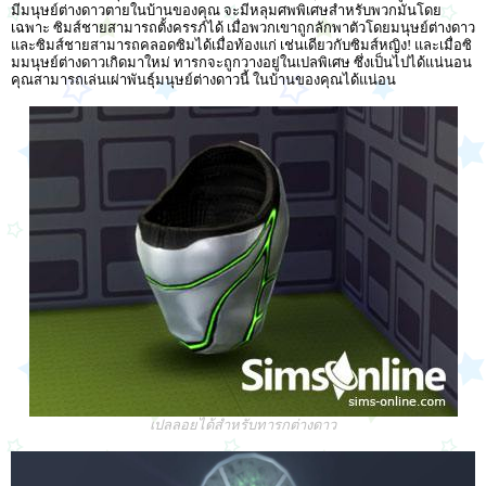
มีมนุษย์ต่างดาวตายในบ้านของคุณ จะมีหลุมศพพิเศษสำหรับพวกมันโดย
เฉพาะ ซิมส์ชายสามารถตั้งครรภ์ได้ เมื่อพวกเขาถูกลักพาตัวโดยมนุษย์ต่างดาว
และซิมส์ชายสามารถคลอดซิมได้เมื่อท้องแก่ เช่นเดียวกับซิมส์หญิง! และเมื่อซิ
มมนุษย์ต่างดาวเกิดมาใหม่ ทารกจะถูกวางอยู่ในเปลพิเศษ ซึ่งเป็นไปได้แน่นอน
คุณสามารถเล่นเผ่าพันธุ์มนุษย์ต่างดาวนี้ ในบ้านของคุณได้แน่อน
เปลลอยได้สำหรับทารกต่างดาว