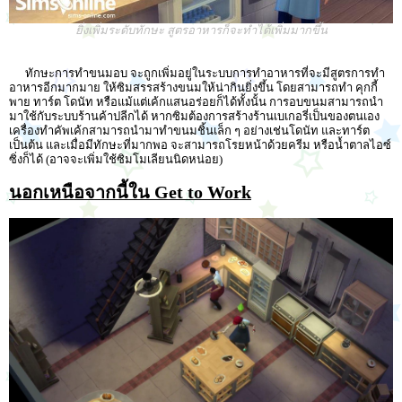
ยิ่งเพิ่มระดับทักษะ สูตรอาหารก็จะทำได้เพิ่มมากขึ้น
ทักษะการทำขนมอบ จะถูกเพิ่มอยู่ในระบบการทำอาหารที่จะมีสูตรการทำ
อาหารอีกมากมาย ให้ซิมสรรสร้างขนมให้น่ากินยิ่งขึ้น โดยสามารถทำ คุกกี้
พาย ทาร์ต โดนัท หรือแม้แต่เค้กแสนอร่อยก็ได้ทั้งนั้น การอบขนมสามารถนำ
มาใช้กับระบบร้านค้าปลีกได้ หากซิมต้องการสร้างร้านเบเกอรี่เป็นของตนเอง
เครื่องทำคัพเค้กสามารถนำมาทำขนมชิ้นเล็ก ๆ อย่างเช่นโดนัท และทาร์ต
เป็นต้น และเมื่อมีทักษะที่มากพอ จะสามารถโรยหน้าด้วยครีม หรือน้ำตาลไอซ์
ซิ่งก็ได้ (อาจจะเพิ่มใช้ซิมโมเลียนนิดหน่อย)
นอกเหนือจากนี้ใน Get to Work