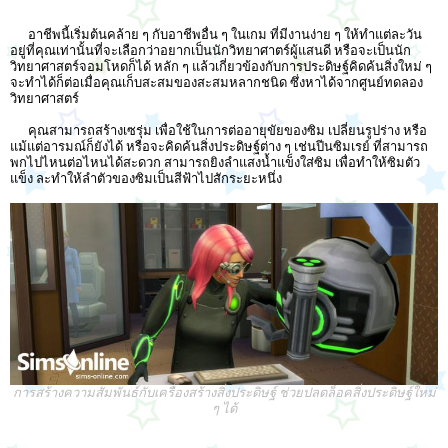
อาชีพนี้เริ่มต้นคล้าย ๆ กับอาชีพอื่น ๆ ในเกม ที่มีงานง่าย ๆ ให้ทำแต่ละวัน
อยู่ที่คุณเท่านั้นที่จะเลือกว่าอยากเป็นนักวิทยาศาตร์ผู้แสนดี หรือจะเป็นนัก
วิทยาศาสตร์จอมโหดก็ได้ หลัก ๆ แล้วเกี่ยวข้องกับการประดิษฐ์คิดค้นสิ่งใหม่ ๆ
จะทำได้ก็ต่อเมื่อคุณเก็บสะสมของสะสมหลากชนิด ซึ่งหาได้จากศูนย์ทดลอง
วิทยาศาสตร์
คุณสามารถสร้างเซรุ่ม เพื่อใช้ในการต่ออายุขัยของซิม เปลี่ยนรูปร่าง หรือ
แม้แต่อารมณ์ก็ยังได้ หรือจะคิดค้นสิ่งประดิษฐ์ต่าง ๆ เช่นปีนซิมเรย์ ที่สามารถ
พกไปไหนต่อไหนได้สะดวก สามารถยิงลำแสงน้ำแข็งใส่ซิม เพื่อทำให้ซิมตัว
แข็ง ละทำให้ลำตัวของซิมเป็นสีฟ้าไปสักระยะหนึ่ง
การสร้างความสัมพันธ์กับเครื่องสร้างสิ่งประดิษฐ์ ช่วยปลดล็อคสิ่งประดิษฐ์ใหม่
ๆ ได้