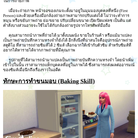
ในการถ่ายภาพ
เมื่อจะถ่ายภาพ หน้าจอของเกมจะตั้งมาอยู่ในมุมมองบุคคลที่หนึ่ง (First
Person) และด้วยเครื่องมือกล้องถ่ายภาพสามารถปรับแต่งได้ ไม่ว่าจะทำการ
หมุน หรือขยับภาพถ่าย ย่อ/ขยาย ปรับเปลี่ยนขนาด เปิด/ปิดแฟลช เป็นต้น แต่
คำสั่งบางส่วนอาจจะใช้ไม่ได้กับกล้องถ่ายรูปจากโทรศัพท์มือถือ
คุณสามารถนำภาพที่ถ่ายได้ มาตั้งบนผนัง ขายในร้านค้า หรือแม้มาแปลง
เป็นภาพถ่ายบันทึกความทรงจำก็ยังได้ อีกสิ่งนึงที่น่าสนใจคืออุปกรณ์ภาพถ่าย
สตูดิโอ ที่สามารถถ่ายซิมส์ได้ 2 ซิมส์ เลือกฉากให้เข้ากับตัวซิม สำหรับซิมส์ที่
อยากได้หารายได้จากภาพถ่ายที่มีคุณภาพ
รูปถ่ายที่ได้สามารถนำมาแปลงเป็นภาพถ่ายบันทึกความทรงจำ โดยนำเพิ่ม
เข้าไปในนั้น เราสามารถแท็กบุคคลที่อยู่ในภาพได้ ซึ่งสามารถส่งผลต่ออารมณ์
ของซิมส์เมื่อนึกถึงเรื่องราวในอดีต
ทักษะการทำขนมอบ (Baking Skill)