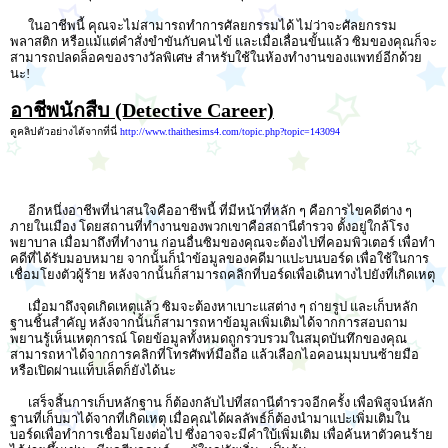
ในอาชีพนี้ คุณจะไม่สามารถทำการศัลยกรรมได้ ไม่ว่าจะศัลยกรรม
พลาสติก หรือแม้แต่คำสั่งขำขันกับคนไข้ และเมื่อเลื่อนขั้นแล้ว ซิมของคุณก็จะ
สามารถปลดล็อคของรางวัลพิเศษ สำหรับใช้ในห้องทำงานของแพทย์อีกด้วย
นะ!
อาชีพนักสืบ (Detective Career)
ดูคลิปตัวอย่างได้จากที่นี่
http://www.thaithesims4.com/topic.php?topic=143094
อีกหนึ่งอาชีพที่น่าสนใจคืออาชีพนี้ ที่มีหน้าที่หลัก ๆ คือการไขคดีต่าง ๆ
ภายในเมือง โดยสถานที่ทำงานของพวกเขาคือสถานีตำรวจ ตั้งอยู่ใกล้โรง
พยาบาล เมื่อมาถึงที่ทำงาน ก่อนอื่นซิมของคุณจะต้องไปที่คอมพิวเตอร์ เพื่อทำ
คดีที่ได้รับมอบหมาย จากนั้นก็นำข้อมูลของคดีมาแปะบนบอร์ด เพื่อใช้ในการ
เชื่อมโยงตัวผู้ร้าย หลังจากนั้นก็สามารถคลิกที่บอร์ดเพื่อเดินทางไปยังที่เกิดเหตุ
เมื่อมาถึงจุดเกิดเหตุแล้ว ซิมจะต้องหาเบาะแสต่าง ๆ ถ่ายรูป และเก็บหลัก
ฐานชิ้นสำคัญ หลังจากนั้นก็สามารถหาข้อมูลเพิ่มเติมได้จากการสอบถาม
พยานรู้เห็นเหตุการณ์ โดยข้อมูลทั้งหมดถูกรวบรวมในสมุดบันทึกของคุณ
สามารถหาได้จากการคลิกที่โทรศัพท์มือถือ แล้วเลือกไอคอนมุมบนซ้ายมือ
หรือเปิดผ่านแท็บเล็ตก็ยังได้นะ
เสร็จสิ้นการเก็บหลักฐาน ก็ต้องกลับไปที่สถานีตำรวจอีกครั้ง เพื่อพิสูจน์หลัก
ฐานที่เก็บมาได้จากที่เกิดเหตุ เมื่อคุณได้ผลลัพธ์ก็ต้องนำมาแปะเพิ่มเติมใน
บอร์ดเพื่อทำการเชื่อมโยงต่อไป ซึ่งอาจจะมีคำใบ้เพิ่มเติม เพื่อค้นหาตัวคนร้าย