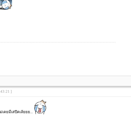
:43:21 ]
ไม่เคยมีเสป๊คเล้ยยย...