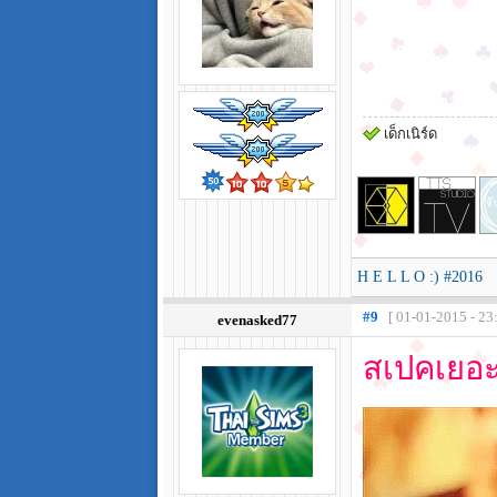
เด็กเนิร์ด
H E L L O :) #2016
#9
[ 01-01-2015 - 23
evenasked77
สเปคเยอะ