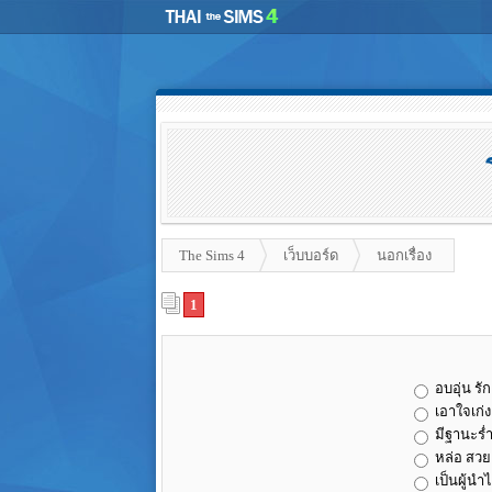
The Sims 4
เว็บบอร์ด
นอกเรื่อง
1
อบอุ่น รัก
เอาใจเก่
มีฐานะรํ
หล่อ สวย ไ
เป็นผู้นำไ