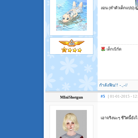
งอน (ทำตัวเด็กแปป)
เด็กเนิร์ด
กำลังฟิน!! -.,-//
#5
[ 01-01-2015 - 12
MIniShotgun
เอาจริงนะๆ ชีวิตนี้ยัง