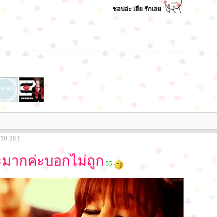
ชอบอ่ะ เฮีย รักเลย
:50:26 ]
มากค่ะบอกไม่ถูก
55