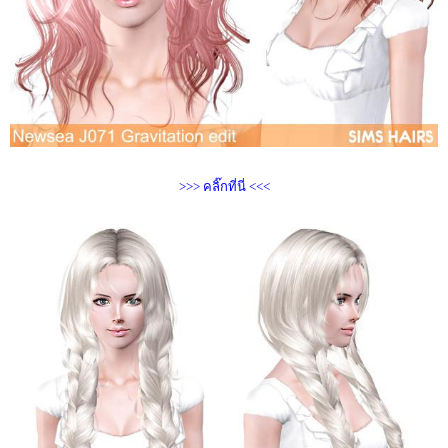
>>> คลิ๊กที่นี่ <<<