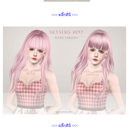
>>> คลิ๊กที่นี่ <<<
>>> คลิ๊กที่นี่ <<<