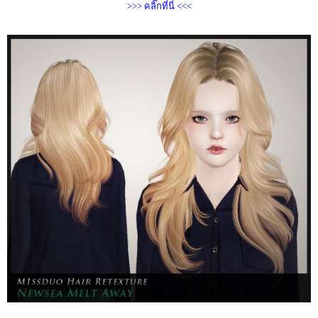
>>> คลิ๊กที่นี่ <<<