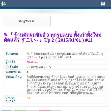
เมนูชมรม
✎『 ร้านตัดผมซิมส์ 3 ทุกรูปเเบบ ทั้งเก่าทั้งใหม่
คัดเเล้ว すごい~ 』Up 2 ( 2015/01/01 ) #11
ชื่อชมรม
✎『 ร้านตัดผมซิมส์ 3 ทุกรูปเเบบ ทั้งเก่าทั้งใหม่ คัดเเล้ว す
ごい~ 』Up 2 ( 2015/01/01 ) #11
ผู้ก่อตั้ง
MeiLuv
ก่อตั้งเมื่อ
27 มกราคม 2015
ระดับชมรม
1
รายละเอียด
ยินดีต้อนรับเข้าสู่ "ร้าน" ตัดผมซิมส์ 3 (MeiLuv) 555 กันนะ
คะ คืออันที่จริงจะสมัครเป็นสมาชิกก็ได้หรือไม่สมัครก็ได้
ไม่ว่ากันคะ เพราะว่า จขกท ตั้งขึ้นเพราะเอาไว้เเต่งหน้า
ร้านเท่านั้นเอง เพื่อความสวยงาม น่าเข้า เเละน่าเยี่ยมชม
คะ เเต่ว่าถ้าสมัครไว้ทางเราก็จะได้สงข่าวสารไปให้ได้ทั่ว
ถึงคะ ขอบคุณที่ใช่บริการร้านข้าเล็กๆนี้ด้วยนะคะ
จำนวน
31
สมาชิก