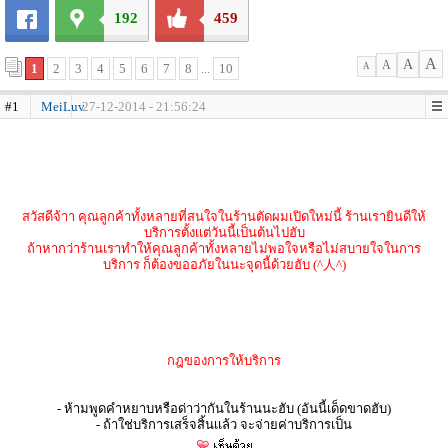
192
459
A
A
A
1
2
3
4
5
6
7
8
...
10
A
#1
MeiLuv
27-12-2014 - 21:56:24
สวัสดีจ้าา คุณลูกค้าทั้งหลายที่สนใจในร้านตัดผมเปิดใหม่นี้ ร้านเรายินดีให้
บริการตั้งเเต่วันนี้เป็นต้นไปฮับ
ถ้าหากว่าร้านเราทำให้คุณลูกค้าทั้งหลายไม่พอใจหรือไม่สบายใจในการ
บริการ ก็ต้องขออภัยในนะจุดนี้ด้วยฮับ (^人^)
กฎของการให้บริการ
- ห้ามพูดคำหยาบหรือด่าว่ากันในร้านนะฮับ (อันนี้เด็ดขาดฮับ)
- ถ้าใช่บริการเสร็จสิ้นเเล้ว จะจ่ายค่าบริการเป็น