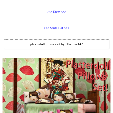
>>> Dress <<<
>>> Santa Hat <<<
plasterdoll pillows set by: Theblue142