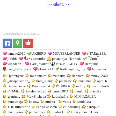
>>> คลิ๊กที่นี่ <<<
แก้ไขล่าสุดเมื่อ 2015-05-26 22:11:35
mrnano2010
AKIHIRO
MOUSERLANDER
s-TARgaZER
jibbbb
ชื่อพลอยจบน้ะ
patanunya_Narinrak
--๊Cutie-๊-
wipada561
Dark_Stalker
MOONLIGHTY
Herojump
Sam_Lovelybear
pkwang13
Rattanaphon_Tey
lizapanda
Hydrenyere
fonnumnim
mainaum
Hannami
minzy_ZaZa
_disappearpop_
kum_sunny
piemeaw
lamaimui
ople16
Barbie Graze
Parichaya 14
กิมมิคคค
mildjy
beamzahot6
oพุดจีบo
lovehoney220
tenten2011
pamin
maytika
grunjung
MewPitchaya
kousakafha
MIMIAZALEA
nunewnaja
knstnw
ntnchx_
vanix
sandalsza
THE-littleMarie
Fah Sawakwan
cluboilkung
pantip26
michiyooo
parparrazzy
julalukJT
HoneyLemon Choi