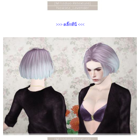
>>> คลิ๊กที่นี่ <<<