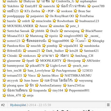
mukulo
Diahyun
ไอ่ ซิ้ม
Cinderella_G
supharaphee
Yukibito
EmilyBT
naneichi
น้องไวไว น่ารักค่ะ
qwert789
แยมี่123
KTz Zeebra
- POP -
sookson
Beau Sae
pondpppppp
paipaieiei
Oo RosyHeart OO
FernParisa
hazelo
ordeft
miraclesdm
Rowbotham
buabuazza123
MOUSERLANDER
Anzor
aimohm
pete_1
Suttichai Sansak
jibbbb
Dea5r
mewzajung
BlackPlaster
Misana3513
Marutong
tipziiz
ninglove0065
_raomi_
notter123
ชื่อพลอยจบน้ะ
bigpim0906
--๊Cutie-๊-
Khingkp
Pandora-Kiss
nnuchh
pimthip
wipada561
sunshineka
BifernEiEi
umami25
Dark_Stalker
kris28
Satrirat421
Chiraki
ninkzxzx
เงามายา
วนิดา1
AmiJung_CH
glassesme
0pat0
MOONLIGHTY
Herojump
AMArider
bammypotai
pikza8579
Light-Lewri
-peach_nut-
ben_ten38
Sam_Lovelybear
PunArgentumz
123033
terisara555
Vincz
Jantira SKoo
NATTHIKA MUMU
atcyyok
June Junee
เบล บ้าบอ โฮเนียโก๊ะ
wayusung
pleang spaw
นีร
AonlonZatianny
kaew2541za
น้องแว่นมืดมน
lizapanda
tiny164
Peppermint801
khim_470
areja
#2
Hydrenyere
27-12-2014 - 22:15:59