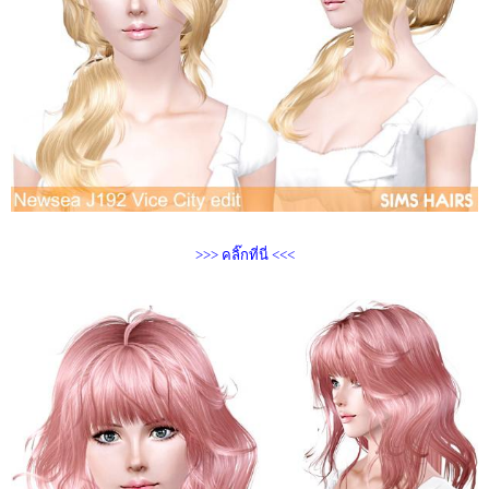
>>> คลิ๊กที่นี่ <<<