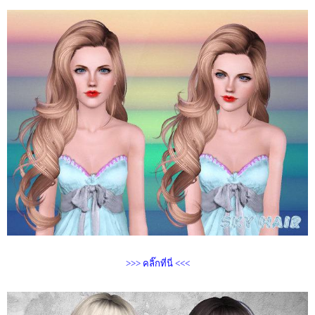
>>> คลิ๊กที่นี่ <<<