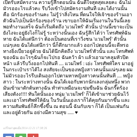
เปิดรับสมัครงาน ความรู้สึกตอนนั้น ฉันดีใจสุดสุดเลยคะ ฉันไม่
มัวรออะไรแล้วคะ รีบวิ่งเข้าไปสมัครงานทันที และได้งานนั้น
คือ นักร้องของร้านคะ ไม่รู้ว่าสิ่งไหน ที่ดนใจให้เจ้าของร้านเอา
ตัวฉันไปเป็นนักร้องของร้าน เขาบอกให้ฉันเริ่มงานในวันนี้เลย
พอทำงานเสร็จ ฉันก็เริ่มคิดถึง 'แวมไพร์' ตัวนั้น ป่านนี้เขาจะเป็น
ยังไงจะอยู่ยังไงก็ไม่รู้ ระหว่างนั้นเอง ฉันรู้สึกได้ว่า โทรศัพท์ฉัน
หาย ฉันได้แต่นึกว่า ต้องเป็นตอนที่เราวิ่งชน 'แวมไพร์' ตัวนั้น
แน่ๆเลย ฉันได้แต่นึกว่า นี่ก็ดึกมากแล้ว ออกไปตอนนี้จะดีหรอ
ทางยิ่งเปี่ยวอยู่ด้วย ฉันได้นึกคิดถึง 'แวมไพร์'ตัวนั้น และโทรศัพท์
ของฉัน อะไรๆฉันก็จะไปรอ ฉันคว้า ผ้า แล้วเอามาคลุมหัวปิด
หน้า แล้วรีบวิ่งออกไปทันที .... แวมไพร์ : เอ่ะ โทรศัพท์ใคร มาอยู่
ในกระเป๋าเราได้ไง สงสัยจะเป็นของหญิงสาวคนนั้นแน่ๆเลย ผม
ไม่มัวรออะไรรีบเดินออกไปตามหาหญิงสาวคนนั้นทันที .... หญิง
สาว : ในระหว่างทางนั้น ฉันได้เจอกับพวกนักเลงกลุ่มหนึ่ง พวก
มันเข้ามาดักต้นทางฉัน ทำท่าเหมือนจะข่มขืนฉัน ฉันกรี๊ดร้อง
เสียงดังง!!!! ทันใดนั้นเอง หนุ่ม 'แวมไพร์' ก็ได้เข้ามาช่วยฉันไว้
และเอาโทรศัพท์ให้ฉัน ในวันนั้นเองเราก็ได้คุยกันมากขึ้น และ
ความสัมพันธ์ก็ลึกซึ้งขึ้น ณ ตอนนี้ ฉันกับเขา ก็ได้ เป็นแฟนกัน
และอยู่ด้วยกัน อย่างมีความสุข ..... ♥
แก้ไขล่าสุดเมื่อ 2014-12-21 17:38:26