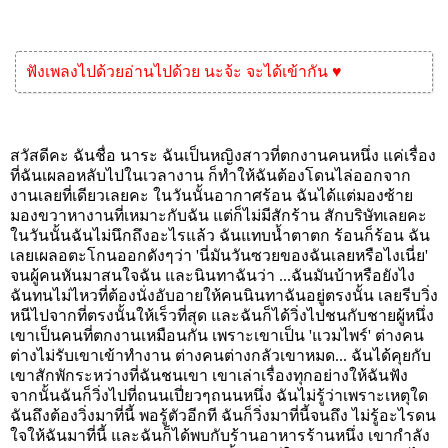
ฟังเพลงไปด้วยอ่านไปด้วย นะจ้ะ จะได้เข้ากัน ♥
สวัสดีคะ ฉันชื่อ นาระ ฉันเป็นหญิงสาวที่ตกงานคนหนึ่ง แค่เรื่อง
ที่ฉันเผลอหลับไปในเวลางาน ก็ทำให้ฉันต้องโดนไล่ออกจาก
งานเลยที่เดียวเลยคะ ในวันนั้นอากาศร้อน ฉันได้แต่มองซ้าย
มองขวาหางานที่เหมาะกับฉัน แต่ก็ไม่มีสักร้าน สักบริษัทเลยคะ
ในวันนั้นฉันไม่นึกถึงอะไรแล้ว ฉันแทบน้ำตาตก ร้อนก็ร้อน ฉัน
เลยเผลอตะโกนออกดังๆว่า 'นี่มันวันซวยของฉันเลยหรือไงเนี่ย'
จนผู้คนหันมาสนใจฉัน และนินทาฉันว่า ...ฉันมันบ้าหรือยังไง
ฉันทนไม่ไหวที่ต้องนั่งอับอายให้คนนินทาฉันอยู่ตรงนั้น เลยรีบวิ่ง
หนีไปจากที่ตรงนั้นให้เร็วที่สุด และฉันก็ได้วิ่งไปชนกับชายผู้หนึ่ง
เขาเป็นคนที่ตกงานเหมือนกัน เพราะเขาเป็น 'แวมไพร์' ต่างคน
ต่างไม่รับเขาเข้าทำงาน ต่างคนต่างกลัวเขาหมด... ฉันได้คุยกับ
เขาสักพักระหว่างที่ฉันชนเขา เขาเล่าเรื่องทุกอย่างให้ฉันฟัง
จากนั้นฉันก็วิ่งไปที่ถนนเปี่ยวๆถนนหนึ่ง ฉันไม่รู้ว่าเพราะเหตุใด
ฉันถึงต้องวิ่งมาที่นี้ พอรู้ตัวอีกที ฉันก็วิ่งมาที่นี้จนถึง ไม่รู้อะไรดน
ใจให้ฉันมาที่นี้ และฉันก็ได้พบกับร้านอาหารร้านหนึ่ง เขากำลัง