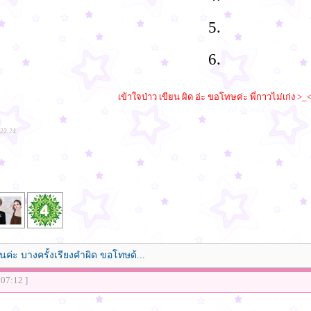
5.
6.
เข้าใจป่าว เขียน ผิด อ่ะ ขอโทษค่ะ พี่กาวไม่เก่ง >_
:22:24
นค่ะ บางครั้งเรียงคำผิด ขอโทษด้...
:07:12 ]