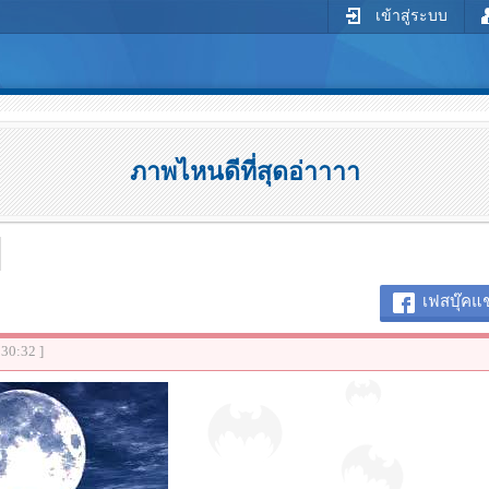
เข้าสู่ระบบ
ภาพไหนดีที่สุดอ่าาาา
เฟสบุ๊คแช
:30:32 ]