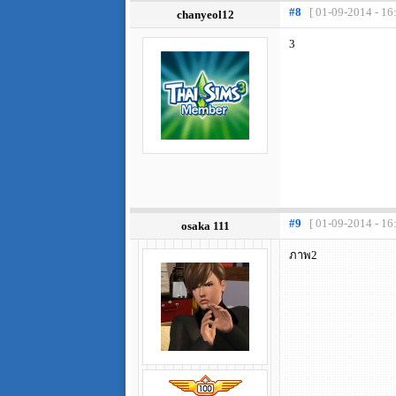
#8
[ 01-09-2014 - 16
chanyeol12
3
#9
[ 01-09-2014 - 16
osaka 111
ภาพ2