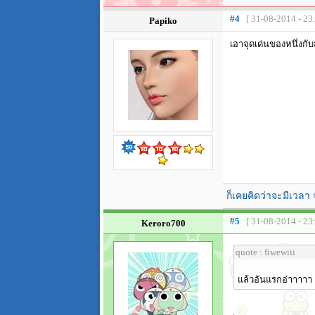
#4
[ 31-08-2014 - 23
Papiko
เอาจุดเด่นของหนึ่งกั
ก็เคยคิดว่าจะมีเวลา 
#5
[ 31-08-2014 - 23
Keroro700
quote : fiwewiii
แล้วอันแรกอ่าาาาา