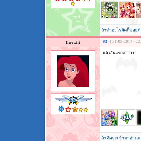
ถ้าทำอะไรผิดก็ขออภั
#3
[ 31-08-2014 - 22
fiwewiii
แล้วอันแรกอ่าาาาา
ถ้าคิดจะเข้ามาอ่านแ