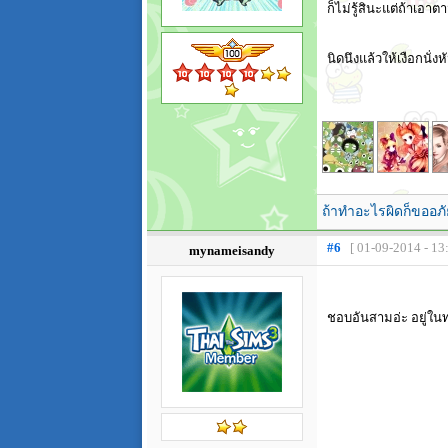
ก็ไม่รู้สินะแต่ถ้าเอาต
นิดนึงแล้วให้เงือกนั่
ถ้าทำอะไรผิดก็ขออภั
#6
[ 01-09-2014 - 13
mynameisandy
ชอบอันสามอ่ะ อยู่ใน