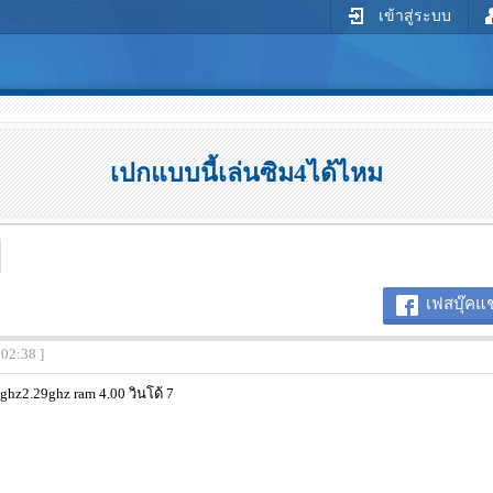
เข้าสู่ระบบ
เปกแบบนี้เล่นซิม4ได้ไหม
เฟสบุ๊คแช
:02:38 ]
ghz2.29ghz ram 4.00 วินโด้ 7