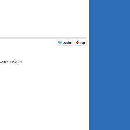
ที่แรม+การ์ดจอ