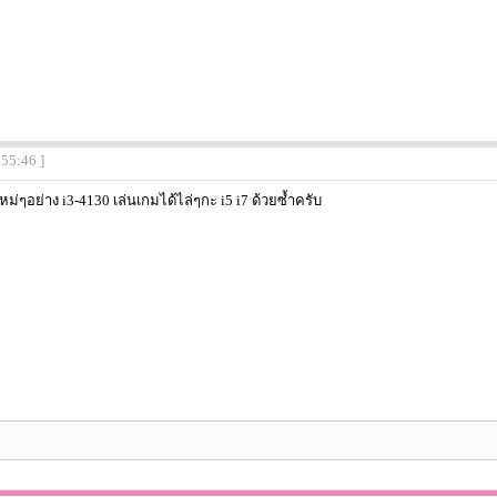
:55:46 ]
ใหม่ๆอย่าง i3-4130 เล่นเกมได้ไล่ๆกะ i5 i7 ด้วยซ้ำครับ