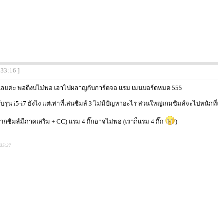
:33:16 ]
ันเลยค่ะ พอดีงบไม่พอ เอาไปผลาญกับการ์ดจอ แรม เมนบอร์ดหมด 555
งกับรุ่น i5-i7 ยังไง แต่เท่าที่เล่นซิมส์ 3 ไม่มีปัญหาอะไร ส่วนใหญ่เกมซิมส์จะไปหนัก
กซิมส์มีภาคเสริม + CC) แรม 4 กิ๊กอาจไม่พอ (เราก็แรม 4 กิ๊ก
)
:35:27