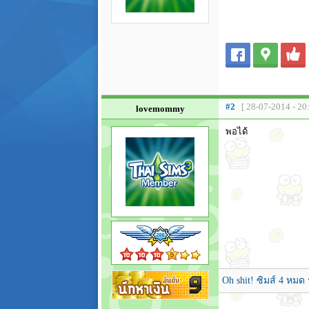
#2
[ 28-07-2014 - 20
lovemommy
พอได้
Oh shit! ซิมส์ 4 หมด