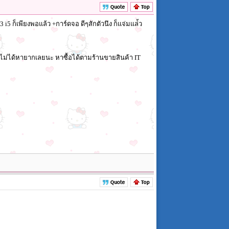
5 ก็เพียงพอแล้ว +การ์ดจอ ดีๆสักตัวนึง ก็แจ่มแล่้ว
 ฯ ไม่ได้หายากเลยนะ หาซื้อได้ตามร้านขายสินค้า IT