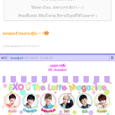
ให้ส่งทางไหน : ส่งทาง PM ดีกว่า >< !!
สีของพื้นหลัง: สีส้มน้ำตาล( สีทรายในรูปที่ให้ไปเลย*0* )
ขอบคุณเจ้าของกระทู้น้ะ>< !!
แก้ไขล่าสุดเมื่อ 2014-07-13 14:50:15
#15
beamkz1
13-07-2014 - 15:04:33
แบบการสั่ง
ID : beamkz1