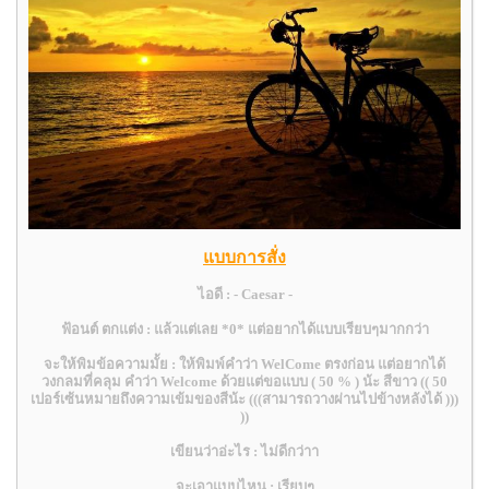
แบบการสั่ง
ไอดี : - Caesar -
ฟ้อนต์ ตกแต่ง : แล้วแต่เลย *0* แต่อยากได้แบบเรียบๆมากกว่า
จะให้พิมข้อความมั้ย : ให้พิมพ์คำว่า WelCome ตรงก่อน แต่อยากได้
วงกลมที่คลุม คำว่า Welcome ด้วยแต่ขอแบบ ( 50 % ) น้ะ สีขาว (( 50
เปอร์เซ้นหมายถึงความเข้มของสีน้ะ (((สามารถวางผ่านไปข้างหลังได้ )))
))
เขียนว่าอ่ะไร : ไม่ดีกว่าา
จะเอาแบบไหน : เรียบๆ