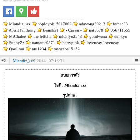
แก้ไขล่าสุดเมื่อ 2014-07-13 19:30:41
Mlandiz_izz
soploypk15017002
adawong39213
forbee38
Apisit Pinthong
beamkz1
- Caesar -
nat5678
056711555
MrChalee
the felicita
michiyo2543
gondwana
eunkyo
SunnyZz
natnaree0871
berrypink
loveneay-loveneay
QooLmii
nui1234
manzaba15152
#2
Mlandiz_izz
13-07-2014 - 07:16:31
แบบการสั่ง
ไอดี : Mlandiz_izz
รูปภาพ :