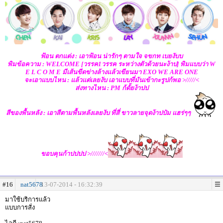
ฟ้อน ตกแต่ง : เอาฟ้อน น่ารักๆ ตามใจ จขกท เบยงับบ
พิมข้อความ : WELCOME [วรรค1วรรค ระหว่างตัวด้วยนะง้าป] พิมแบบว่า W
E L C O M E มีเส้นขีดข่างล้างแล้วเขียนมา EXO WE ARE ONE
จะเอาแบบไหน : แล้วแต่เลยงับ เอาแบบที่มันเข้ากะรูปก้พอ >/////<
ส่งทางไหน : PM ก้ดั้ยง้าปป
สีของพื้นหลัง : เอาสีตามพื้นหลังเลยงับ ที่สี่ ขาวลายจุดง้าปป๋ม แฮร่ๆๆ
ขอบคุนก้าปปปป >///////<
#16
nat5678
13-07-2014 - 16:32:39
มาใช้บริการแล้ว
แบบการสั่ง