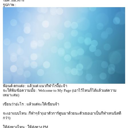
ไอดี :nat5678
รูปภาพ :
ฟ้อนต์ ตกแต่ง : แล้วแต่ แนวกีฬาไรงี้อ่ะจ้า
จะให้พิมข้อความมั้ย : Welcome to My Page (เอาไว้ไหนก็ได้แล้วแต่ความ
เหมาะสม)
เขียนว่าอ่ะไร : แล้วแต่จะให้เขียนจ้า
จะเอาแบบไหน :กีฬาๆจ้า(เอาตัวการ์ตูนมาด้วยนะตัวเธอเอาเป็นกีฬาเทนนิสดี
กว่า)
ให้ส่งทางไหน : ให้ส่งทาง PM