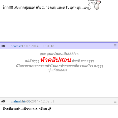
อ็าก!!!! เจ๋งมากสุดยอด เดี่ยวมาอุดหนุนนะครับ อุดหนุนแน่ๆ
#8
beamkz1
13-07-2014 - 11:31:18
อุดหนุนแน่นอนเคิปปปป ><
ทำคลิปสอน
เพ่เคิปๆๆๆ
ด้วยจิ ฮาาาๆๆๆ
ป๋ใพยายามหลายรอบทำไม่เคยด้ายอยากจิครายแบ้วว แงๆๆๆ
นู๋ แก้บซองงง~~
#9
maimaimai00
13-07-2014 - 12:02:51
อ้ายมีคนเม้นแล้วว แวะมาดันน งุงิ