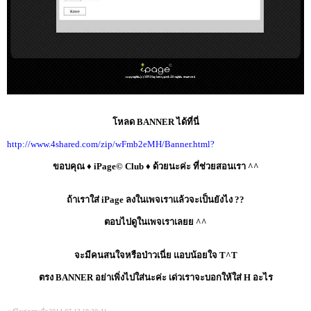
โหลด BANNER ได้ที่นี่
http://www.4shared.com/zip/wFmb2eMH/Banner.html?
ขอบคุณ ♦ iPage© Club ♦ ด้วยนะค่ะ ที่ช่วยสอนเรา ^^
ถ้าเราใส่ iPage ลงในเพจเราแล้วจะเป็นยังไง ??
ตอบไปดูในเพจเราเลยย ^^
จะมีคนสนใจหรือป่าวเนี่ย แอบน้อยใจ T^T
ตรง BANNER อย่าเพิ่งไปใส่นะค่ะ เด่วเราจะบอกให้ใส่ H อะไร