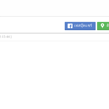
เฟสบุ๊คแชร์
ต
2:15:44 ]