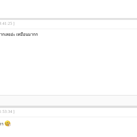
3:41:25 ]
มากเลยอ่ะ เหมือนมากก
1:53:34 ]
าาา