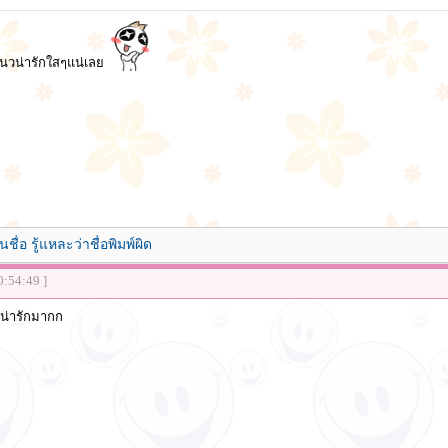
นวน่ารักใสๆแน่เลย
นชื่อ รู้แหละว่าชื่อพิมพ์ผิด
0:54:49 ]
น่ารักมากก