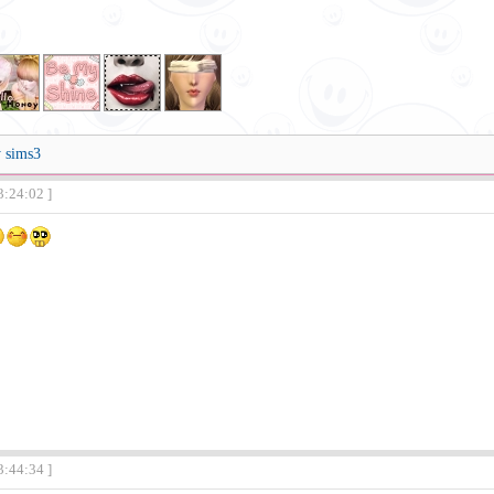
y sims3
3:24:02 ]
3:44:34 ]