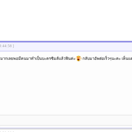
3:44:58 ]
อคู่มากเลยพอมีคนมาทำเป็นบะครซิมส์แล้วฟินค่ะ
กลับมาอัพต่อเร็วๆนะคะ เห็นแค