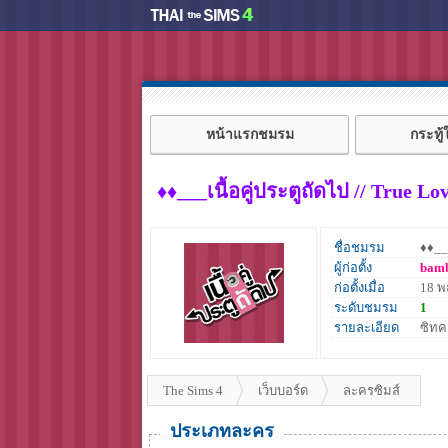
หน้าแรกชมรม
กระทู
♦♦___เนื้อคู่ประตูถัดไป // True L
ชื่อชมรม
♦♦__
ผู้ก่อตั้ง
bam
ก่อตั้งเมื่อ
18 
ระดับชมรม
1
รายละเอียด
ซิทค
The Sims 4
เว็บบอร์ด
ละครซิมส์
ประเภทละคร