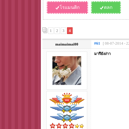
โรแมนติก
ตลก
1
2
3
4
#61
[ 08-07-2014 - 2
maimaimai00
มารึยังง่าา