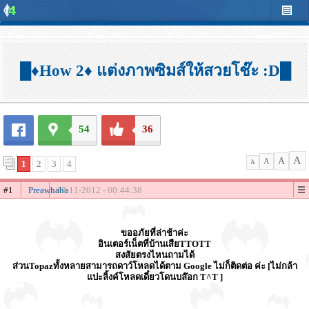
█♦How 2♦ แต่งภาพซิมส์ให้สวยโช๊ะ :D█
54
36
A
A
A
1
2
3
4
A
#1
Preawhaha
17-11-2012 - 00:44:38
ขออภัยที่ล่าช้าค่ะ
อินเตอร์เน็ตที่บ้านเสียTTOTT
สงสัยตรงไหนถามได้
ส่วนTopazทั้งหลายสามารถดาว์โหลดได้ตาม Google ไม่ก็ติดต่อ ค่ะ [ไม่กล้า
แปะลิ้งค์โหลดเดี๋ยวโดนบล๊อก T^T ]