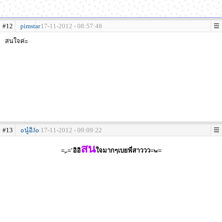
#12
pimstar
17-11-2012 - 08:57:48
สนใจค่ะ
#13
๐นู๋อิJ๐
17-11-2012 - 09:09:22
สน
=,.='อิอิ
ใจมากๆเบยพี่สาววว=w=