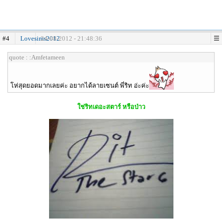
#4
Lovesims2012
24-08-2012 - 21:48:36
quote : :Amfetameen
โห่สุดยอดมากเลยค่ะ อยากได้ลายเซนต์ พี่ริท อ่ะค่ะ
ใช่ริทเดอะสตาร์ หรือป่าว