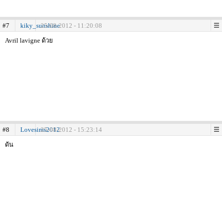
#7
kiky_sunshine
25-08-2012 - 11:20:08
Avril lavigne ด้วย
#8
Lovesims2012
25-08-2012 - 15:23:14
ดัน