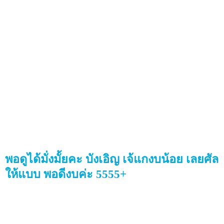
พอดูได้มั่งมั้ยคะ บังเอิญ เจ้แกงบน้อย เลยศัล
ให้แบบ พอดีงบค่ะ 5555+