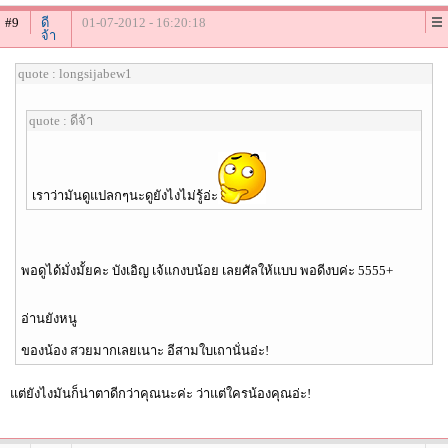
#9
ดี
01-07-2012 - 16:20:18
จ้า
quote : longsijabew1
quote : ดีจ้า
เราว่ามันดูแปลกๆนะดูยังไงไม่รู้อ่ะ
พอดูได้มั่งมั้ยคะ บังเอิญ เจ้แกงบน้อย เลยศัลให้แบบ พอดีงบค่ะ 5555+
อ่านยังหนู
ของน้อง สวยมากเลยเนาะ อีสามใบเถานั่นอ่ะ!
แต่ยังไงมันก็น่าตาดีกว่าคุณนะค่ะ ว่าแต่ใครน้องคุณอ่ะ!