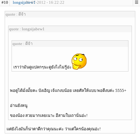
#10
longsijabew1
01-07-2012 - 16:22:22
quote : ดีจ้า
quote : longsijabew1
quote : ดีจ้า
เราว่ามันดูแปลกๆนะดูยังไงไม่รู้อ่ะ
พอดูได้มั่งมั้ยคะ บังเอิญ เจ้แกงบน้อย เลยศัลให้แบบ พอดีงบค่ะ 5555+
อ่านยังหนู
ของน้อง สวยมากเลยเนาะ อีสามใบเถานั่นอ่ะ!
แต่ยังไงมันก็น่าตาดีกว่าคุณนะค่ะ ว่าแต่ใครน้องคุณอ่ะ!