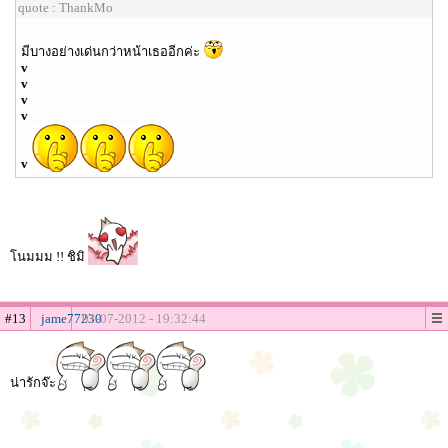
quote : ThankMo
มีบางอย่างเด่นกว่าหน้าเธออีกค่ะ
v
v
v
v
v
โนมมม !! ชิมิ
#13
jame77230
01-07-2012 - 19:32:44
น่ารักจ๊ะ