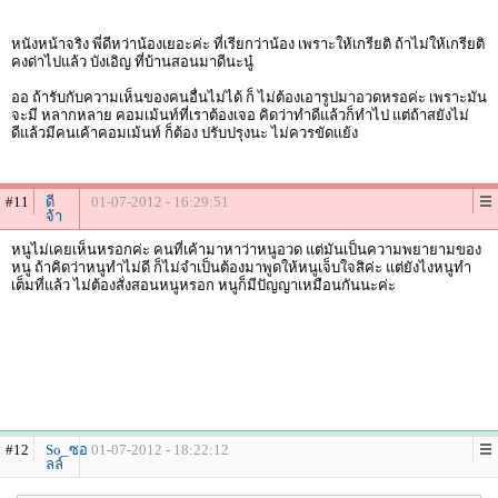
หนังหน้าจริง พี่ดีหว่าน้องเยอะค่ะ ที่เรียกว่าน้อง เพราะให้เกรียติ ถ้าไม่ให้เกรียติ
คงด่าไปแล้ว บังเอิญ ที่บ้านสอนมาดีนะนู๋
ออ ถ้ารับกับความเห็นของคนอื่นไม่ได้ ก็ ไม่ต้องเอารูปมาอวดหรอค่ะ เพราะมัน
จะมี หลากหลาย คอมเม้นท์ที่เราต้องเจอ คิดว่าทำดีแล้วก็ทำไป แต่ถ้าสยังไม่
ดีแล้วมีคนเค้าคอมเม้นท์ ก็ต้อง ปรับปรุงนะ ไม่ควรขัดแย้ง
#11
ดี
01-07-2012 - 16:29:51
จ้า
หนูไม่เคยเห็นหรอกค่ะ คนที่เค้ามาหาว่าหนูอวด แต่มันเป็นความพยายามของ
หนู ถ้าคิดว่าหนูทำไม่ดี ก็ไม่จำเป็นต้องมาพูดให้หนูเจ็บใจสิค่ะ แต่ยังไงหนูทำ
เต็มที่แล้ว ไม่ต้องสั่งสอนหนูหรอก หนูก็มีปัญญาเหมือนกันนะค่ะ
#12
So_ซอ
01-07-2012 - 18:22:12
ลล์