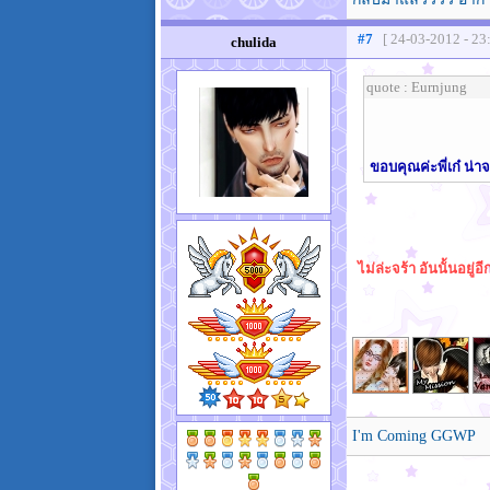
#7
[ 24-03-2012 - 23
chulida
quote : Eurnjung
ขอบคุณค่ะพี่เก๋ น่
ไม่ล่ะจร้า อันนั้นอยู่อ
I'm Coming GGWP