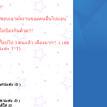
''
ันแย่ ชอบเอาผลงานของคนอื่นไปแอบ
ม่ป้องกันด้วย!!!
ิอปไป 3 คนแล้ว เคืองมาก!! :( เลย
่ะค่ะ T^T)
ษรน่ะค่ะ :D )
พ น่ะค่ะ :D )
ด้ใส่ :D