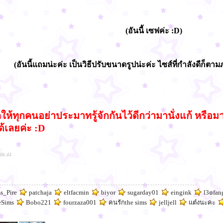
(อันนี้ เซฟค่ะ :D)
(อันนี้แถมน่ะค่ะ เป็นวิธีปรับขนาดรูปน่ะค่ะ ไซส์ที่กำลังดีก็ตาม
ห้ทุกคนอย่าประมาทรู้จักกันไว้ดีกว่ามานั่งแก้ หรือมาน
ได้เลยค่ะ :D
:06:44
s_Pire
patchaja
eltfacmin
biyor
sugarday01
eingink
l3๏fan
Sims
Bobo221
fourzaza001
คนรักthe sims
jelljell
แต๋งนะคะ