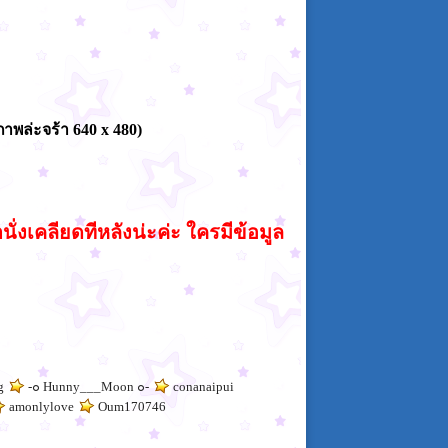
ภาพล่ะจร้า 640 x 480)
ั่งเคลียดทีหลังน่ะค่ะ ใครมีข้อมูล
g
-๐ Hunny___Moon ๐-
conanaipui
amonlylove
Oum170746