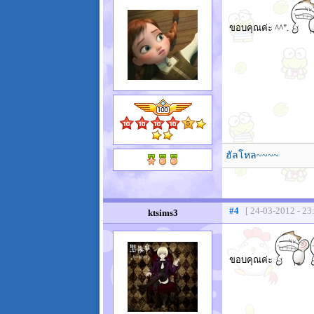
ขอบคุณค่ะ ^^".
ฮัลโหล~~~~
#4
[ 24-03-2012 - 23
ktsims3
ขอบคุณค่ะ