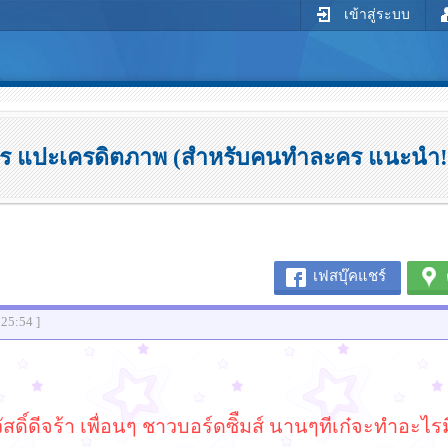
เข้าสู่ระบบ
ร แปะเครดิตภาพ (สำหรับคนทำละคร แนะนำ!!!
เฟสบุ๊คแชร์
:25:54 ]
สดิ์ดีจร้า เพื่อนๆ ชาวบอร์ดซิืมส์ นานๆทีเก๋จะทำอะไร