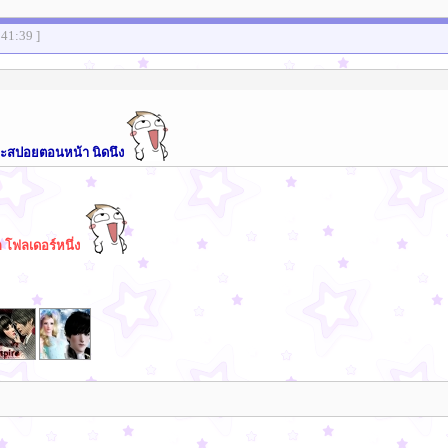
:41:39 ]
าจะสปอยตอนหน้า นิดนึง
ีก โฟลเดอร์หนึ่ง