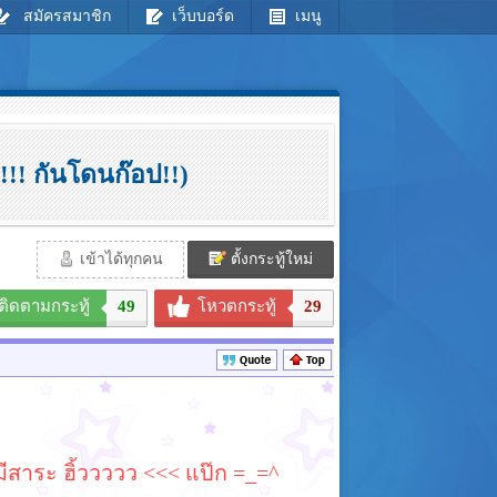
สมัครสมาชิก
เว็บบอร์ด
เมนู
! กันโดนก๊อป!!)
เข้าได้ทุกคน
ตั้งกระทู้ใหม่
ติดตามกระทู้
49
โหวตกระทู้
29
มีสาระ ฮิ้ววววว <<< แป๊ก =_=^