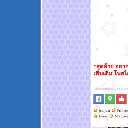
*สุดท้าย อยากใ
เพิ่มเติ่ม โพส
แก้ไขล่าสุดเมื่อ 2012-03-25 00
jearjear
Princes
Eye-z
MYLove