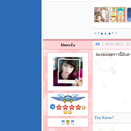
=＾● ⋏ ●＾=
#6
[ 19-03-2012 - 23
HmeeZa
ล่มจมแน่คราวนี้มีแค่
You Know?