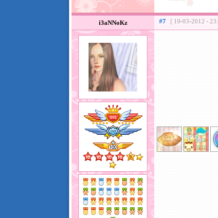
#7
[ 19-03-2012 - 23
i3aNNoKz