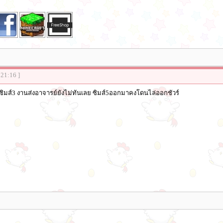
:21:16 ]
 ซิมส์3 งานส่งอาจารย์ยังไม่ทันเลย ซิมส์5ออกมาคงโดนไล่ออกชัวร์