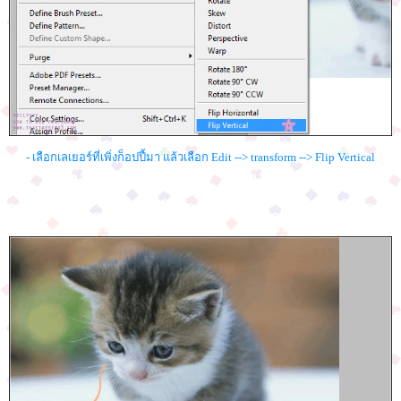
- เลือกเลเยอร์ที่เพิ่งก็อปปี้มา แล้วเลือก Edit --> transform --> Flip Vertical