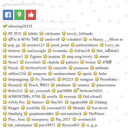
แก้ไขล่าสุดเมื่อ 2012-02-15 17:30:51
adawong39213
PP_PUY
kikiki
csh3oamn
lovely_billmade
อุจิวะ มาดาระ โทบิ
jamlove9
vchukkrit
-๐ Hunny___Moon ๐-
pop_py
noiizes123
puod_pond
natlovewhooo
Lovy_sis
thirteen
stai2rynight
lovemiku
EnFant18
Dek_แอ๊บแนว
vivianw3
Zigrane
jearjear
sing song lovely
amore
Nene2
ilovesim3
chulida
pattisier
lionair
สวัสดี
Puzzle
OoViewVyoO
crazylife
pinsuwan
milkmin
aefilm1234
umaporn
sandanoomam
agods
Jedai
thepangpang
Fo_FundayG
PG223
sumguin
Preawhaha
BunnieZ
Peach_พีช33
jahshinee
nimnoy
princessmoe
Bobo221
jai_yenyendi
pat29886
ิำbeboon54321
AOMOSTSIRr_9706
rosella
eyenaja
OoLolitaoO
A Poly Poy
Sminov
Nay561
tigerlee009
l3๏fang
Reggre
nookNik
yonwara123
Mimaki
Iize-secret
Smallpig
gundamseeddtn
nan nattaluck
ThePrinzz
Ploy_Aom
noonpansy
Pin_2011
suwimon10
fah_talesrunner
paw19971
Ryuryu001
si_g_n