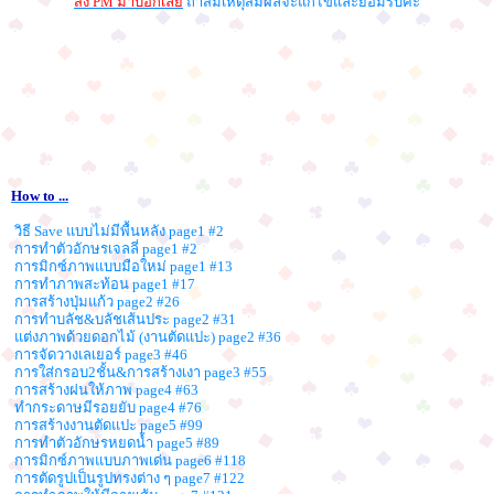
ส่ง PM มาบอกเลย
ถ้าสมเหตุสมผลจะแก้ไขและยอมรับค่ะ
How to ...
วิธี Save แบบไม่มีพื้นหลัง page1 #2
การทำตัวอักษรเจลลี่ page1 #2
การมิกซ์ภาพแบบมือใหม่ page1 #13
การทำภาพสะท้อน page1 #17
การสร้างปุ่มแก้ว page2 #26
การทำบลัช&บลัชเส้นประ page2 #31
แต่งภาพด้วยดอกไม้ (งานตัดแปะ) page2 #36
การจัดวางเลเยอร์ page3 #46
การใส่กรอบ2ชั้น&การสร้างเงา page3 #55
การสร้างฝนให้ภาพ page4 #63
ทำกระดาษมีรอยยับ page4 #76
การสร้างงานตัดแปะ page5 #99
การทำตัวอักษรหยดน้ำ page5 #89
การมิกซ์ภาพแบบภาพเด่น page6 #118
การตัดรูปเป็นรูปทรงต่าง ๆ page7 #122