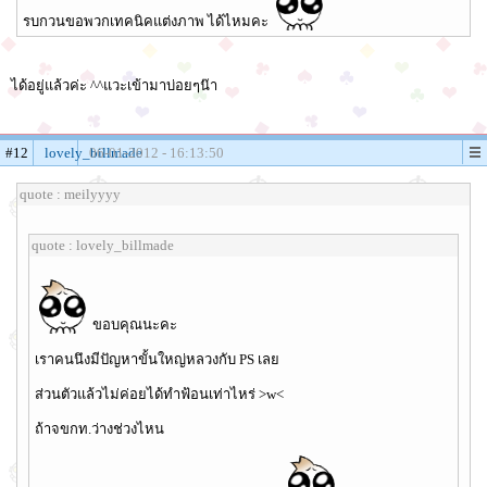
รบกวนขอพวกเทคนิคแต่งภาพ ได้ไหมคะ
ได้อยู่แล้วค่ะ ^^แวะเข้ามาบ่อยๆน๊า
#12
lovely_billmade
06-01-2012 - 16:13:50
quote : meilyyyy
quote : lovely_billmade
ขอบคุณนะคะ
เราคนนึงมีปัญหาขั้นใหญ่หลวงกับ PS เลย
ส่วนตัวแล้วไม่ค่อยได้ทำฟ้อนเท่าไหร่ >w<
ถ้าจขกท.ว่างช่วงไหน