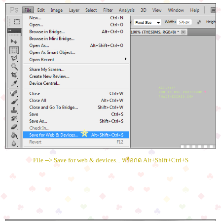
File --> Save for web & devices... หรือกด Alt+Shift+Ctrl+S