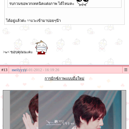
รบกวนขอพวกเทคนิคแต่งภาพ ได้ไหมคะ
ได้อยู่แล้วค่ะ ^^แวะเข้ามาบ่อยๆน๊า
>w< ขอบคุณนะคะ
#13
meilyyyy
06-01-2012 - 16:19:26
การมิกซ์ภาพแบบมือใหม่