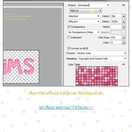
เลือก PNG เสร็จแล้วกดปุ่ม OK เรียบร้อยแล้วค่ะ
อย่าลืมเอาผลงานมาโชว์นะค่ะ ^^