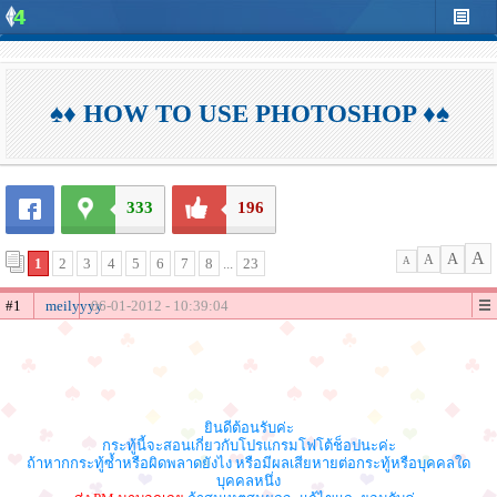
♠♦ HOW TO USE PHOTOSHOP ♦♠
333
196
A
A
A
1
2
3
4
5
6
7
8
...
23
A
#1
meilyyyy
06-01-2012 - 10:39:04
ยินดีต้อนรับค่ะ
กระทู้นี้จะสอนเกี่ยวกับโปรแกรมโฟโต้ช็อปนะค่ะ
ถ้าหากกระทู้ซ้ำหรือผิดพลาดยังไง หรือมีผลเสียหายต่อกระทู้หรือบุคคลใด
บุคคลหนึ่ง