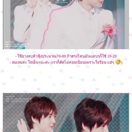
- ใช้ยางลบหัวฟุ้งประมาณ70-80 ถ้าตรงไหนมันแคบๆก็ใช้ 10-20
- ลบเลยค่ะ ใจเย็นๆนะค่ะ (เราก็ตัดไม่ค่อยเนียนเพราะใจร้อน แฮ่ๆ
)