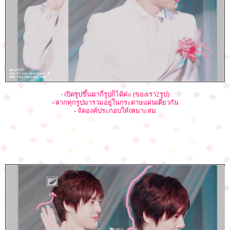
- เปิดรูปขึ้นมากี่รูปก็ได้ค่ะ (ของเรา2รูป)
- ลากทุกรูปมารวมอยู่ในกระดาษแผ่นเดียวกัน
- จัดองค์ประกอบให้เหมาะสม