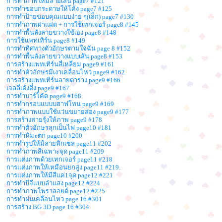
การทำภาพให้มีลายเส้น page7 #121
การทำขอบกระดาษให้โค้ง page7 #125
การทำป้ายขอบคุณแบบง่าย ๆ(เล็ก) page7 #130
การทำภาพฝาแฝด + การใช้เทกเจอร์ page8 #145
การทำพื้นลังลายขวางใช้เอง page8 #148
การใช้แพทเทิร์น page8 #149
การทำทิศทางตัวอักษรตามใจฉัน page 8 #152
การทำพื้นลังลายขวางแบบเส้น page8 #153
การสร้างแพทเทิร์นสี่เหลี่ยม page9 #161
การทำตัวอักษรมีเงาเคลื่อนไหว page9 #162
การสร้างแพทเทิร์นลายตาราง page9 #166
เจลลี่เด้งดึ๋ง page9 #167
การทำบาร์โค้ด page9 #168
การทำกรอบแบบบฮาฟโทน page9 #169
การทำภาพแบบใช้แว่นขยายส่อง page9 #177
การสร้างสายรุ้งให้ภาพ page9 #178
การทำตัวอักษรลุกเป็นไฟ page10 #181
การทำหิมะตก page10 #200
การทำรูปให้มีลายพิกเซล page11 #202
การทำภาพสีเฉพาะจุด page11 #209
การแต่งภาพด้วยเทกเจอร์ page11 #218
การแต่งภาพให้เหมือนยกสูง page11 #219.
การแต่งภาพให้มีสีแค่1จุด page12 #221
การทำบีจีแบบลำแสง page12 #224
การทำภาพโพราลอยด์ page12 #225
การทำฝนเคลื่อนไหว page 16 #301
การสร้าง BG 3D page 16 #304