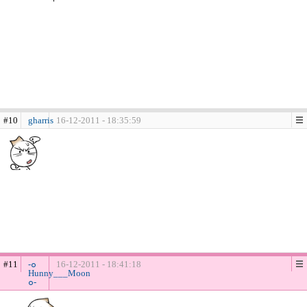
#10
gharris
16-12-2011 - 18:35:59
#11
-๐
16-12-2011 - 18:41:18
Hunny___Moon
๐-