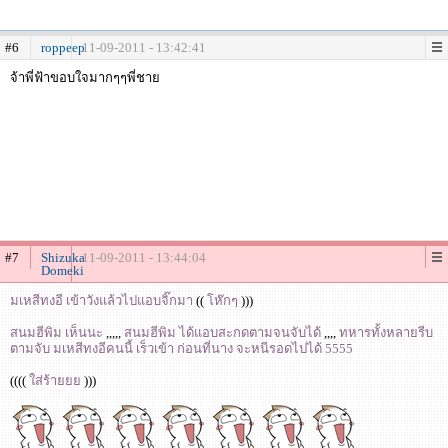
#6
roppeep
11-09-2011 - 13:42:41
จ้าพี่ฟ้าขอบใจมากๆๆพี่ชาย
#7
Shizuka
11-09-2011 - 13:44:04
Domeki
มเหสีทงอี เข้าวังแล้วไปแอบจิ๊กมา
((
โห๊กๆ
)))
สนมฮีพิม เห็นนะ
,,,,,
สนมฮีพิม ได้แอบสะกดตามจนจับได้
,,,,
ทหารทั้งหลายรีบ
ตามจับ มเหสีทงอีคนนี้ เร็วเข้า ก่อนที่นาง จะหนีรอดไปได้ 5555
((((
ใส่ร้ายยย
)))