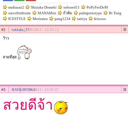
mafiazaz2
Shizuka Domeki
sobored11
PoPyFeeDoM
wavefirsthome
MANAMiiz
ถั่วต้ม
palmprototype
Bi Tong
ICESTYLE
Meritaten
pang1234
tattiya
feixoxo
#2
tukkata_27
11-09-2011 - 13:33:13
ว้าว
สวยที่สุด
#3
BAYKANTIKA
11-09-2011 - 13:35:57
สวยดีจ้า