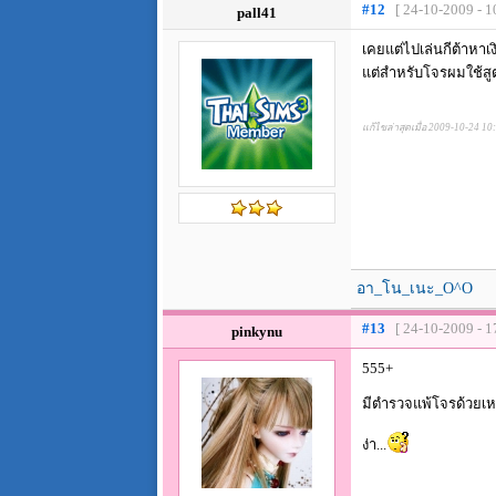
#12
[ 24-10-2009 - 1
pall41
เคยแต่ไปเล่นกีต้าหาเ
แต่สำหรับโจรผมใช้สูต
แก้ไขล่าสุดเมื่อ 2009-10-24 10
อา_โน_เนะ_O^O
#13
[ 24-10-2009 - 1
pinkynu
555+
มีตำรวจแพ้โจรด้วยเ
ง่า...