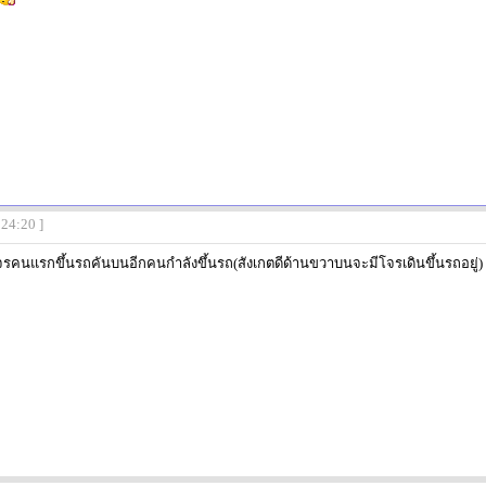
:24:20 ]
จรคนแรกขึ้นรถคันบนอีกคนกำลังขึ้นรถ(สังเกตดีด้านขวาบนจะมีโจรเดินขึ้นรถอยู่)