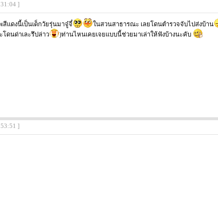
:31:04 ]
ดงนี้เป็นเด็กวัยรุ่นมาจู๋จี๋
ในสวนสาธารณะ เลยโดนตำรวจจับไปส่งบ้าน
ะโดนด่าเละรึปล่าว
)ท่านไหนเคยเจยแบบนี้ช่วยมาเล่าให้ฟังบ้างนะคับ
:53:51 ]