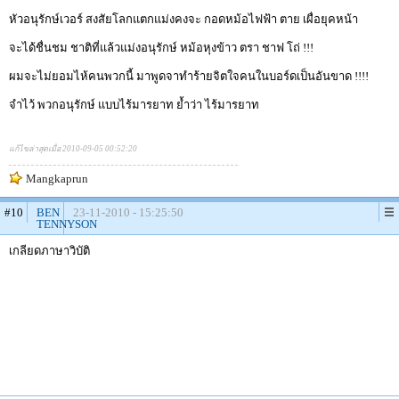
หัวอนุรักษ์เวอร์ สงสัยโลกแตกแม่งคงจะ กอดหม้อไฟฟ้า ตาย เผื่อยุคหน้า
จะได้ชื่นชม ชาติที่แล้วแม่งอนุรักษ์ หม้อหุงข้าว ตรา ชาฟ โถ่ !!!
ผมจะไม่ยอมไห้คนพวกนี้ มาพูดจาทำร้ายจิตใจคนในบอร์ดเป็นอันขาด !!!!
จำไว้ พวกอนุรักษ์ แบบไร้มารยาท ย้ำว่า ไร้มารยาท
แก้ไขล่าสุดเมื่อ 2010-09-05 00:52:20
Mangkaprun
#10
BEN
23-11-2010 - 15:25:50
TENNYSON
เกลียดภาษาวิบัติ