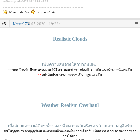
แก้ไขล่าสุดเมื่อ 2020-05-16 19:48:38
MiniloliPin
copper234
#5
Katsu973
16-05-2020 - 19:33:11
.
Realistic Clouds
เพิ่มความสมจริง ให้กับก้อนเมฆ!
อยากเปลี่ยนทัศนียภาพของเกม ให้มีความสมจริงของท้องฟ้ามากขึ้น แนะนำมอดนี้เลยครับ
**
อย่าลืมปรับ View Distance เป็น High นะครับ
Weather Realism Overhaul
เบื่อสภาพอากาศเดิมๆ ซ้ำๆ ลองเพิ่มความสมจริงของสภาพอากาศดูสิครับ
ฝนในฤดูหนาว พายุฤดูร้อนและพายุฝนฟ้าคะนองในเวลาเดียวกัน เพิ่มความคาดเดาของสภาพอา
กาสได้ยาก