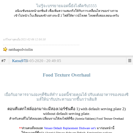
ไม่รู้จะบรรยายมอดนี้ยังไงดีครับ5555
อนิเมชันของหน้าอกซิมส์ เพื่อเพิ่มความสมจริงให้กับการเคลื่อนไหวของร่างกาย
เข้าไปหน้าเว็บเลื่อนลงข้างล่างจะมี 2 ไฟล์ให้ดาวน์โหลด โหลดทั้งสองเลยนะครับ
แก้ไขล่าสุดเมื่อ 2021-02-06 12:04:50
ratthapolviolin
#7
Katsu973
16-05-2020 - 20:49:05
.
Food Texture Overhaul
เบื่อกับอาหารจานง่องๆที่ซิมส์ทำ! มอดนี้ช่วยคุณได้ ปรับแต่งอาหารของของซิ
มส์ให้น่ารับประทานมากขึ้นกว่าเดิมสิ
ตอนทีแตกไฟล์ออกมาจะมีสองเวอร์ชันคือ 1) with default serving plate 2)
without default serving plate.
สำหรับคนที่ไม่ได้ลงมอดเปลี่ยนจานให้ลงไฟล์ที่ชื่อ (Asteria-Yakfarm) Food Texture Overhaul
**
ส่วนคนที่ลงมอด
Versace Default Replacement Dishware set’s
มาก่อนหน้านี้
ให้ลบมอดที่ชื่อว่า (Asteria) Versace dishware Default_Servingplate.package