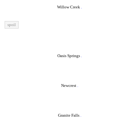
Willow Creek
.
_________________________________________________________
spoil
Oasis Springs
.
Newcrest
.
Granite Falls
.