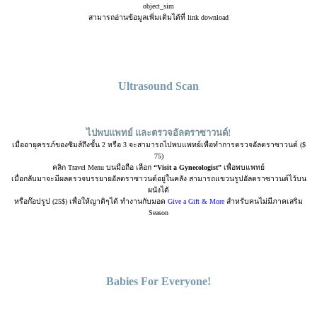
object_sim
สามารถอ่านข้อมูลเพิ่มเติมได้ที่ link download
Ultrasound Scan
ไปพบแพทย์ และตรวจอัลตราซาวนด์!
เมื่ออายุครรภ์ของซิมส์ถึงขั้น 2 หรือ 3 จะสามารถไปพบแพทย์เพื่อทำการตรวจอัลตราซาวนด์ ($
75)
คลิก Travel Menu บนมือถือ เลือก
“Visit a Gynecologist”
เพื่อพบแพทย์
เมื่อกลับมาจะมีผลตรวจบรรยายอัลตราซาวนด์อยู่ในคลัง สามารถแขวนรูปอัลตราซาวนด์ไว้บน
ผนังได้
หรือก๊อปรูป (25$) เพื่อให้ญาติๆได้ ทำงานกับมอด
Give a Gift & More
สำหรับคนไม่มีภาคเสริม
Season
Babies For Everyone!