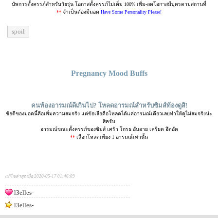
บัพการตั้งครรภ์สำหรับวัยรุ่น โอกาสตั้งครรภ์ไม่เต็ม 100% เพิ่ม-ลดโอกาสมีบุตรตามสถานที่
**
จำเป็นต้องมีมอด
Have Some Personality Please!
spoil
Pregnancy Mood Buffs
คนท้องอารมณ์ดีเกินไป? โหลดอารมณ์สำหรับซิมส์ท้องดูสิ!
ข้อดีของมอดนี้คือเพิ่มความสมจริง แต่ข้อเสียคือโหลดได้แค่อารมณ์เดียวเลยทำให้ดูไม่สมจริงน่ะ
สิครับ
อารมณ์ขณะตั้งครรภ์ของซิมส์ เศร้า โกรธ อับอาย เครียด อึดอัด
**
เลือกโหลดเพียง 1 อารมณ์เท่านั้น
แก้ไขล่าสุดเมื่อ 2020-05-17 01:46:09
l3elles-
l3elles-