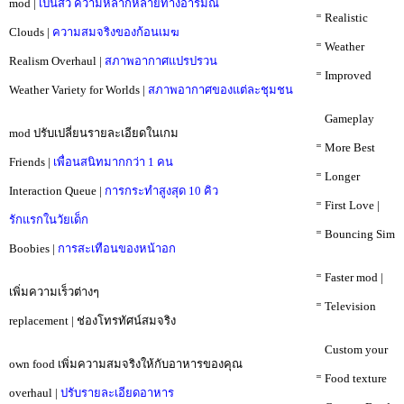
mod |
เป็นสิว ความหลากหลายทางอารมณ์
⠀⠀⠀⠀⠀⠀⠀⠀⠀⠀⠀⠀⠀⠀⠀⠀⠀⠀⠀⠀⠀⠀⠀⠀⠀⠀⠀⠀⠀⠀⠀⠀⠀⠀⁼ Realistic
Clouds |
ความสมจริงของก้อนเมฆ
⠀⠀⠀⠀⠀⠀⠀⠀⠀⠀⠀⠀⠀⠀⠀⠀⠀⠀⠀⠀⠀⠀⠀⠀⠀⠀⠀⠀⠀⠀⠀⠀⠀⠀⁼ Weather
Realism Overhaul |
สภาพอากาศแปรปรวน
⠀⠀⠀⠀⠀⠀⠀⠀⠀⠀⠀⠀⠀⠀⠀⠀⠀⠀⠀⠀⠀⠀⠀⠀⠀⠀⠀⠀⠀⠀⠀⠀⠀⠀⁼ Improved
Weather Variety for Worlds |
สภาพอากาศของแต่ละชุมชน
⠀⠀⠀⠀⠀⠀⠀⠀⠀⠀⠀⠀⠀⠀⠀⠀⠀⠀⠀⠀⠀⠀⠀⠀⠀⠀⠀⠀⠀⠀⠀⠀⠀⠀⠀Gameplay
mod ปรับเปลี่ยนรายละเอียดในเกม
⠀⠀⠀⠀⠀⠀⠀⠀⠀⠀⠀⠀⠀⠀⠀⠀⠀⠀⠀⠀⠀⠀⠀⠀⠀⠀⠀⠀⠀⠀⠀⠀⠀⠀⁼ More Best
Friends |
เพื่อนสนิทมากกว่า 1 คน
⠀⠀⠀⠀⠀⠀⠀⠀⠀⠀⠀⠀⠀⠀⠀⠀⠀⠀⠀⠀⠀⠀⠀⠀⠀⠀⠀⠀⠀⠀⠀⠀⠀⠀⁼ Longer
Interaction Queue |
การกระทำสูงสุด 10 คิว
⠀⠀⠀⠀⠀⠀⠀⠀⠀⠀⠀⠀⠀⠀⠀⠀⠀⠀⠀⠀⠀⠀⠀⠀⠀⠀⠀⠀⠀⠀⠀⠀⠀⠀⁼ First Love |
รักแรกในวัยเด็ก
⠀⠀⠀⠀⠀⠀⠀⠀⠀⠀⠀⠀⠀⠀⠀⠀⠀⠀⠀⠀⠀⠀⠀⠀⠀⠀⠀⠀⠀⠀⠀⠀⠀⠀⁼ Bouncing Sim
Boobies |
การสะเทือนของหน้าอก
⠀⠀⠀⠀⠀⠀⠀⠀⠀⠀⠀⠀⠀⠀⠀⠀⠀⠀⠀⠀⠀⠀⠀⠀⠀⠀⠀⠀⠀⠀⠀⠀⠀⠀⁼ Faster mod |
เพิ่มความเร็วต่างๆ
⠀⠀⠀⠀⠀⠀⠀⠀⠀⠀⠀⠀⠀⠀⠀⠀⠀⠀⠀⠀⠀⠀⠀⠀⠀⠀⠀⠀⠀⠀⠀⠀⠀⠀⁼ Television
replacement | ช่องโทรทัศน์สมจริง
⠀⠀⠀⠀⠀⠀⠀⠀⠀⠀⠀⠀⠀⠀⠀⠀⠀⠀⠀⠀⠀⠀⠀⠀⠀⠀⠀⠀⠀⠀⠀⠀⠀⠀⠀Custom your
own food เพิ่มความสมจริงให้กับอาหารของคุณ
⠀⠀⠀⠀⠀⠀⠀⠀⠀⠀⠀⠀⠀⠀⠀⠀⠀⠀⠀⠀⠀⠀⠀⠀⠀⠀⠀⠀⠀⠀⠀⠀⠀⠀⁼ Food texture
overhaul |
ปรับรายละเอียดอาหาร