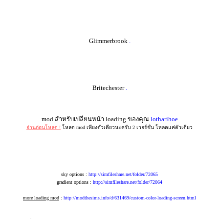
Glimmerbrook
.
Britechester
.
mod สำหรับเปลี่ยนหน้า loading ของคุณ
lotharihoe
อ่านก่อนโหลด !
โหลด mod เพียงตัวเดียวนะครับ 2 เวอร์ชั่น โหลดแค่ตัวเดียว
sky options :
http://simfileshare.net/folder/72065
gradient options :
http://simfileshare.net/folder/72064
more loading mod
:
http://modthesims.info/d/631469/custom-color-loading-screen.html