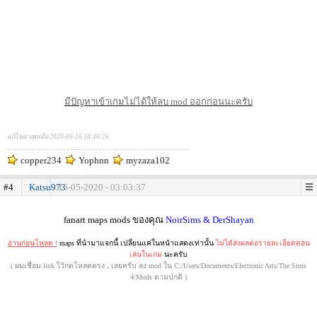
มีปัญหาเข้าเกมไม่ได้ให้ลบ mod ออกก่อนนะครับ
แก้ไขล่าสุดเมื่อ 2020-05-16 18:46:26
copper234
Yophnn
myzaza102
#4
Katsu973
16-05-2020 - 03:03:37
.
fanart maps mods ของคุณ
NoirSims & DerShayan
อ่านก่อนโหลด !
maps ที่นำมาแจกนี้ เปลี่ยนแค่ในหน้าแสดงเท่านั้น
ไม่ได้ส่งผลต่อรายละเอียดตอน
เล่นในเกม
นะครับ
( ผมเชื่อม link ไว้กดโหลดตรง
.
เลยครับ ลง mod ใน C:/Users/Documents/Electronic Arts/The Sims
4/Mods ตามปกติ )