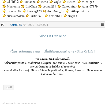
เข้าให้ได้
Vivianna
Reno
หนูใส
l3elles-
Michigan
Memoniiz
LiriChan
copper234
Cartoonitar
Aom_67879
myzaza102
beweng123
AomAom_55
ratthapolviolin
arisakaewdam
YuJinSoul
deaw1611
zuyyah
#2
Katsu973
29-04-2020 - 23:58:21
.
Slice Of Life Mod
เบื่อการเล่นแบบธรรมดาๆ เพิ่มสีสันของเกมด้วยมอด Slice Of Life !
รายละเอียดเพิ่มเติมที่มีในมอดนี้ :
- มีน้ำตาเมือรู้สึกเศร้า , ซิมส์หน้าแดงเมื่อรู้สึกมีเสน่ห์ อับอาย และอยากอ้วก , จมูกแดงเมือเมา (มี
อารมณ์มึนงงสำหรับซิมส์ที่เมาด้วยนะครับ)
- ตาพกช้ำเมื่อแพ้การต่อสู้ , มีสิวหากไม่ทาครีมดูแลผิวหน้า , ฟันหลอ , มือสกปรก , มีบาดแผลและ
ผ้าพันแผลเมื่อบาดเจ็บ
spoil
แก้ไขล่าสุดเมื่อ 2020-05-17 02:27:09