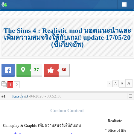
The Sims 4 : Realistic mod มอดแนะนำและ
เพิ่มความสมจริงให้กับเกม! update 17/05/20
(ขี้เกียจอัพ)
37
60
A
A
A
1
2
A
#1
Katsu973
21-04-2020 - 00:52:30
.
Custom Content
⠀⠀⠀⠀⠀⠀⠀⠀⠀⠀⠀⠀⠀⠀⠀⠀⠀⠀⠀⠀⠀⠀⠀⠀⠀⠀⠀⠀⠀⠀⠀⠀⠀⠀⠀Realistic
Gameplay & Graphic เพิ่มความสมจริงให้กับเกม
⠀⠀⠀⠀⠀⠀⠀⠀⠀⠀⠀⠀⠀⠀⠀⠀⠀⠀⠀⠀⠀⠀⠀⠀⠀⠀⠀⠀⠀⠀⠀⠀⠀⠀⁼ Slice of life