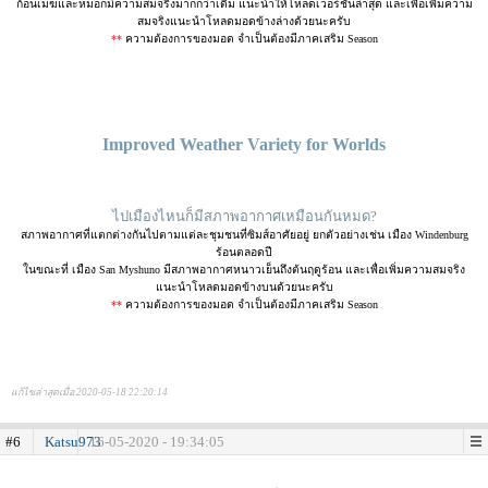
ก้อนเมฆและหมอกมีความสมจริงมากกว่าเดิม แนะนำให้โหลดเวอร์ชั่นล่าสุด และเพื่อเพิ่มความ
สมจริงแนะนำโหลดมอดข้างล่างด้วยนะครับ
**
ความต้องการของมอด จำเป็นต้องมีภาคเสริม Season
Improved Weather Variety for Worlds
ไปเมืองไหนก็มีสภาพอากาศเหมือนกันหมด?
สภาพอากาศที่แตกต่างกันไปตามแต่ละชุมชนที่ซิมส์อาศัยอยู่ ยกตัวอย่างเช่น เมือง Windenburg
ร้อนตลอดปี
ในขณะที่ เมือง San Myshuno มีสภาพอากาศหนาวเย็นถึงต้นฤดูร้อน และเพื่อเพิ่มความสมจริง
แนะนำโหลดมอดข้างบนด้วยนะครับ
**
ความต้องการของมอด จำเป็นต้องมีภาคเสริม Season
แก้ไขล่าสุดเมื่อ 2020-05-18 22:20:14
#6
Katsu973
16-05-2020 - 19:34:05
.