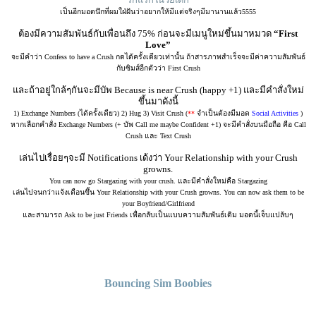
เป็นอีกมอดนึกที่ผมใฝ่ฝันว่าอยากให้มีแต่จริงๆมีมานานแล้ว5555
ต้องมีความสัมพันธ์กับเพื่อนถึง 75% ก่อนจะมีเมนูใหม่ขึ้นมาหมวด
“First
Love”
จะมีคำว่า Confess to have a Crush กดได้ครั้งเดียวเท่านั้น ถ้าสารภาพสำเร็จจะมีค่าความสัมพันธ์
กับซิมส์อีกตัวว่า First Crush
และถ้าอยู่ใกล้ๆกันจะมีบัพ Because is near Crush (happy +1) และมีคำสั่งใหม่
ขึ้นมาดังนี้
1) Exchange Numbers (ได้ครั้งเดียว) 2) Hug 3) Visit Crush (
**
จำเป็นต้องมีมอด
Social Activities
)
หากเลือกคำสั่ง Exchange Numbers (+ บัพ Call me maybe Confident +1) จะมีคำสั่งบนมือถือ คือ Call
Crush และ Text Crush
เล่นไปเรื่อยๆจะมี Notifications เด้งว่า Your Relationship with your Crush
growns.
You can now go Stargazing with your crush. และมีคำสั่งใหม่คือ Stargazing
เล่นไปจนกว่าแจ้งเตือนขึ้น Your Relationship with your Crush growns. You can now ask them to be
your Boyfriend/Girlfriend
และสามารถ Ask to be just Friends เพื่อกลับเป็นแบบความสัมพันธ์เดิม มอดนี้เจ็บแปล้บๆ
Bouncing Sim Boobies