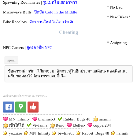
Spawning Roommates |
รูมเมทไม่เสกอาหาร
⠀⠀⠀⠀⠀⠀⠀⠀⠀⠀⠀⠀⠀⠀⠀⠀⠀⠀⠀⠀⠀⠀⠀⠀⠀⠀⠀⠀⠀⠀⠀⠀⠀⠀⁼ No Bad
Microwave Buffs |
ปิดบัพ Cold in the Middle
⠀⠀⠀⠀⠀⠀⠀⠀⠀⠀⠀⠀⠀⠀⠀⠀⠀⠀⠀⠀⠀⠀⠀⠀⠀⠀⠀⠀⠀⠀⠀⠀⠀⠀⁼ New Bikes /
Bike Recolors |
จักรยานใหม่ ไฉไลกว่าเดิม
Cheating
⠀⠀⠀⠀⠀⠀⠀⠀⠀⠀⠀⠀⠀⠀⠀⠀⠀⠀⠀⠀⠀⠀⠀⠀⠀⠀⠀⠀⠀⠀⠀⠀⠀⠀⁼ Assigning
NPC Careers |
สูตรอาชีพ NPC
spoil
ข้อความฝากรัก : ไว้ผมจะมาอัพกระทู้ในอีกประมาณเดือน- สองเดือนนะ
ครับ ขอดองไว้ก่อน เพราะผมขี้เกี--
แก้ไขล่าสุดเมื่อ 2020-06-02 04:08:15
MN_Infinity
biwline63
Rabbit_Bugs 48
narinih
เข้าให้ได้
Vivianna
Reno
l3elles-
copper234
yoxzize
MN_Infinity
biwline63
Rabbit_Bugs 48
narinih