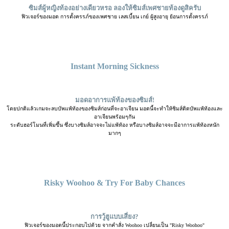
ซิมส์ผู้หญิงท้องอย่างเดียวหรอ ลองให้ซิมส์เพศชายท้องดูสิครับ
ฟิวเจอร์ของมอด การตั้งครรภ์ของเพศชาย เลสเบี้ยน เกย์ ผู้สูงอายุ ย้อนการตั้งครรภ์
Instant Morning Sickness
มอดอาการแพ้ท้องของซิมส์!
โดยปกติแล้วเกมจะลบบัพแพ้ท้องของซิมส์ก่อนที่จะอาเจียน มอดนี้จะทำให้ซิมส์ติดบัพแพ้ท้องและ
อาเจียนพร้อมๆกัน
ระดับฮอร์โมนที่เพิ่มขึ้น ซึ่งบางซิมส์อาจจะไม่แพ้ท้อง หรือบางซิมส์อาจจะมีอาการแพ้ท้องหนัก
มากๆ
Risky Woohoo & Try For Baby Chances
การวู้ฮูแบบเสี่ยง?
ฟิวเจอร์ของมอดนี้ประกอบไปด้วย จากคำสั่ง Woohoo เปลี่ยนเป็น "Risky Woohoo"