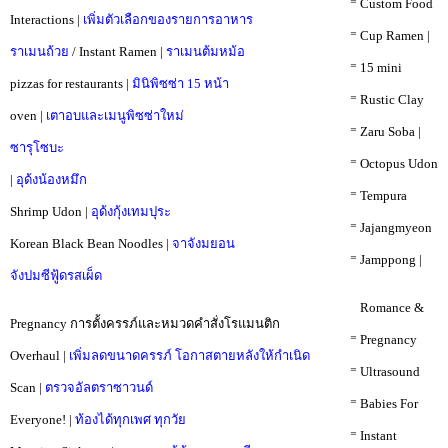
⠀⠀⠀⠀⠀⠀⠀⠀⠀⠀⠀⠀⠀⠀⠀⠀⠀⠀⠀⠀⠀⠀⠀⠀⠀⠀⠀⠀⠀⠀⠀⠀⠀⠀⁼ Custom Food
Interactions |
เพิ่มตัวเลือกของรายการอาหาร
⠀⠀⠀⠀⠀⠀⠀⠀⠀⠀⠀⠀⠀⠀⠀⠀⠀⠀⠀⠀⠀⠀⠀⠀⠀⠀⠀⠀⠀⠀⠀⠀⠀⠀⁼ Cup Ramen |
ราเมนถ้วย
/ Instant Ramen |
ราเมนต้มหม้อ
⠀⠀⠀⠀⠀⠀⠀⠀⠀⠀⠀⠀⠀⠀⠀⠀⠀⠀⠀⠀⠀⠀⠀⠀⠀⠀⠀⠀⠀⠀⠀⠀⠀⠀⁼ 15 mini
pizzas for restaurants |
มินิพิซซ่า 15 หน้า
⠀⠀⠀⠀⠀⠀⠀⠀⠀⠀⠀⠀⠀⠀⠀⠀⠀⠀⠀⠀⠀⠀⠀⠀⠀⠀⠀⠀⠀⠀⠀⠀⠀⠀⁼ Rustic Clay
oven |
เตาอบและเมนูพิซซ่าใหม่
⠀⠀⠀⠀⠀⠀⠀⠀⠀⠀⠀⠀⠀⠀⠀⠀⠀⠀⠀⠀⠀⠀⠀⠀⠀⠀⠀⠀⠀⠀⠀⠀⠀⠀⁼ Zaru Soba |
ซารุโซบะ
⠀⠀⠀⠀⠀⠀⠀⠀⠀⠀⠀⠀⠀⠀⠀⠀⠀⠀⠀⠀⠀⠀⠀⠀⠀⠀⠀⠀⠀⠀⠀⠀⠀⠀⁼ Octopus Udon
|
อุด้งน้องหมึก
⠀⠀⠀⠀⠀⠀⠀⠀⠀⠀⠀⠀⠀⠀⠀⠀⠀⠀⠀⠀⠀⠀⠀⠀⠀⠀⠀⠀⠀⠀⠀⠀⠀⠀⁼ Tempura
Shrimp Udon |
อุด้งกุ้งเทมปุระ
⠀⠀⠀⠀⠀⠀⠀⠀⠀⠀⠀⠀⠀⠀⠀⠀⠀⠀⠀⠀⠀⠀⠀⠀⠀⠀⠀⠀⠀⠀⠀⠀⠀⠀⁼ Jajangmyeon
Korean Black Bean Noodles |
จาจังมยอน
⠀⠀⠀⠀⠀⠀⠀⠀⠀⠀⠀⠀⠀⠀⠀⠀⠀⠀⠀⠀⠀⠀⠀⠀⠀⠀⠀⠀⠀⠀⠀⠀⠀⠀⁼ Jamppong |
จังปมซีฟู้ดรสเผ็ด
⠀⠀⠀⠀⠀⠀⠀⠀⠀⠀⠀⠀⠀⠀⠀⠀⠀⠀⠀⠀⠀⠀⠀⠀⠀⠀⠀⠀⠀⠀⠀⠀⠀⠀⠀Romance &
Pregnancy การตั้งครรภ์และหมวดคำสั่งโรแมนติก
⠀⠀⠀⠀⠀⠀⠀⠀⠀⠀⠀⠀⠀⠀⠀⠀⠀⠀⠀⠀⠀⠀⠀⠀⠀⠀⠀⠀⠀⠀⠀⠀⠀⠀⁼ Pregnancy
Overhaul |
เพิ่มลดขนาดครรภ์ โอกาสตายหลังให้กำเนิด
⠀⠀⠀⠀⠀⠀⠀⠀⠀⠀⠀⠀⠀⠀⠀⠀⠀⠀⠀⠀⠀⠀⠀⠀⠀⠀⠀⠀⠀⠀⠀⠀⠀⠀⁼ Ultrasound
Scan |
ตรวจอัลตราซาวนด์
⠀⠀⠀⠀⠀⠀⠀⠀⠀⠀⠀⠀⠀⠀⠀⠀⠀⠀⠀⠀⠀⠀⠀⠀⠀⠀⠀⠀⠀⠀⠀⠀⠀⠀⁼ Babies For
Everyone! |
ท้องได้ทุกเพศ ทุกวัย
⠀⠀⠀⠀⠀⠀⠀⠀⠀⠀⠀⠀⠀⠀⠀⠀⠀⠀⠀⠀⠀⠀⠀⠀⠀⠀⠀⠀⠀⠀⠀⠀⠀⠀⁼ Instant