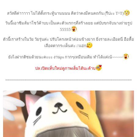
สวัสดีค่าาาาา ไม่ได้ตั้งกระทู้นานนนน คิดว่าคงมีคนคถกัน (รึปะะ T^T)
วันนี้เอาซิมส์มาโชว์ค้าบบ เป็นเคะตัวแรกๆที่สร้างเยย แต่บับขกจับนางถ่ายรูป
55555
ตัวนี้เราสร้างในวัย วัยรุ่นค่ะ ปรับโครงหน้าค่อนข้างยาก ยิ่งรายละเอียดนี่ อือหื้อ
เลือดตากระเด็นค่ะ //แอ่ก
ยังไงฝากติชมด้วยนะคะะะ งานps กากๆเหมือนเดิม ทำได้แค่เน้~~~~~
ปล.เปิดแท็บใหม่ดูภาพเต็มได้นะค้าบ
___________________________________________________________