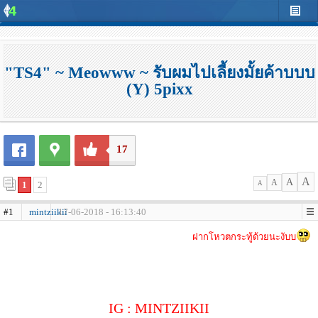
"TS4" ~ Meowww ~ รับผมไปเลี้ยงมั้ยค้าบบบ
(Y) 5pixx
17
A
A
A
1
2
A
#1
mintziikii
17-06-2018 - 16:13:40
ฝากโหวตกระทู้ด้วยนะงับบ
IG : MINTZIIKII