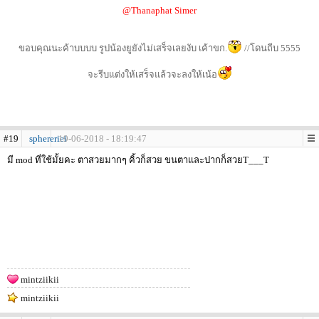
@Thanaphat Simer
ขอบคุณนะค้าบบบบ รูปน้องยูยังไม่เสร็จเลยงับ เค้าขก.
//โดนถีบ 5555
จะรีบแต่งให้เสร็จแล้วจะลงให้เน้อ
#19
sphereriei
19-06-2018 - 18:19:47
มี mod ที่ใช้มั้ยคะ ตาสวยมากๆ คิ้วก็สวย ขนตาและปากก็สวยT___T
mintziikii
mintziikii