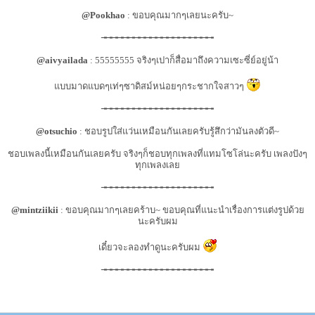
@Pookhao
: ขอบคุณมากๆเลยนะครับ~
╼╼╼╼╼╼╼╼╼╼╼╼╼╼╼╼╼╼╼╼
@aivyailada
: 55555555 จริงๆเปาก็สื่อมาถึงความเซะซี่ย์อยู่น้า
แบบมาดแบดๆเท่ๆซาดิสม์หน่อยๆกระชากใจสาวๆ
╼╼╼╼╼╼╼╼╼╼╼╼╼╼╼╼╼╼╼╼
@otsuchio
: ชอบรูปใส่แว่นเหมือนกันเลยครับรู้สึกว่ามันลงตัวดี~
ชอบเพลงนี้เหมือนกันเลยครับ จริงๆก็ชอบทุกเพลงที่แทมโซโล่นะครับ เพลงปังๆ
ทุกเพลงเลย
╼╼╼╼╼╼╼╼╼╼╼╼╼╼╼╼╼╼╼╼
@mintziikii
: ขอบคุณมากๆเลยคร้าบ~ ขอบคุณที่แนะนำเรื่องการแต่งรูปด้วย
นะครับผม
เดี๋ยวจะลองทำดูนะครับผม
╼╼╼╼╼╼╼╼╼╼╼╼╼╼╼╼╼╼╼╼