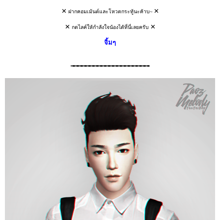
✕
✕
ฝากคอมเม้นต์และโหวตกระทู้นะค้าบ~
✕
✕
กดไลค์ให้กำลังใจน้องได้ที่นี่เลยครับ
จิ้มๆ
╼╼╼╼╼╼╼╼╼╼╼╼╼╼╼╼╼╼╼╼