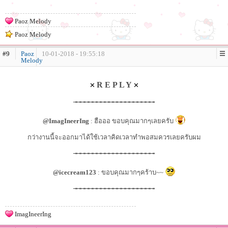
Paoz Melody
Paoz Melody
#9
Paoz
10-01-2018 - 19:55:18
Melody
R E P L Y
✕
✕
╼╼╼╼╼╼╼╼╼╼╼╼╼╼╼╼╼╼╼╼
@ImagIneerIng
: ฮือออ ขอบคุณมากๆเลยครับ
กว่างานนี้จะออกมาได้ใช้เวลาคิดเวลาทำพอสมควรเลยครับผม
╼╼╼╼╼╼╼╼╼╼╼╼╼╼╼╼╼╼╼╼
@icecream123
: ขอบคุณมากๆคร้าบ~~
╼╼╼╼╼╼╼╼╼╼╼╼╼╼╼╼╼╼╼╼
ImagIneerIng