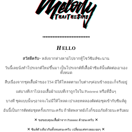
╼╼╼╼╼╼╼╼╼╼╼╼╼╼╼╼╼╼╼╼
H
ELLO
สวัสดีครับ~
หลังจากห่างหายไปจากทู้โชว์ซิมส์ซะนาน
วันนี้เลยนั่งทำโปรเจกต์ใหม่ขึ้นมา เป็นโปรเจกต์ที่เสื้อผ้าซิมส์นั้นตัดต่อเอาเอง
ทั้งหมด
สืบเนื่องจากชุดเสื้อผ้าของ TS4 มีให้โหลดตามเว็บต่างๆค่อนข้างเยอะก็จริงอยู่
แต่บางทีเราไปเจอเสื้อผ้าแบบที่เราถูกใจใน Pinterest หรือที่อื่นๆ
บางที ชุดแบบนั้นๆอาจจะไม่มีให้โหลด เปาเลยทดลองตัดต่อชุดเข้ากับซิมส์ดู
อันนี้เป็นการตัดต่อชุดครั้งแรกนะครับ ถ้าผิดพลาดยังไงก็ขออภัยด้วยนะครับผม
✕
✕
ขอขอบคุณเสื้อผ้าจาก Pinterest ด้วยนะครับ
✕
✕
ซิมส์ตัวเดียวกันทั้งหมดนะครับ เปลี่ยนแค่ทรงผมเฉยๆ