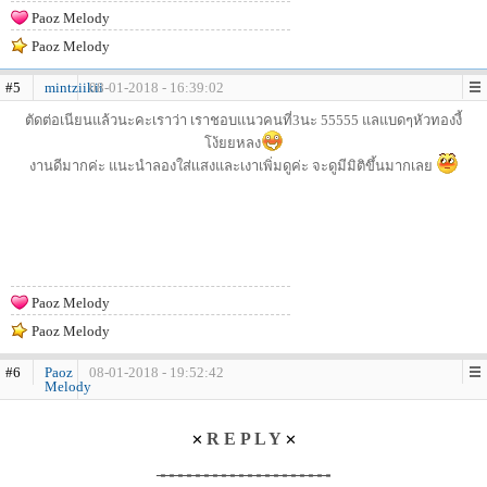
Paoz Melody
Paoz Melody
#5
mintziikii
08-01-2018 - 16:39:02
ตัดต่อเนียนแล้วนะคะเราว่า เราชอบแนวคนที่3นะ 55555 แลแบดๆหัวทองงี้
โง้ยยหลง
งานดีมากค่ะ แนะนำลองใส่เเสงและเงาเพิ่มดูค่ะ จะดูมีมิติขึ้นมากเลย
Paoz Melody
Paoz Melody
#6
Paoz
08-01-2018 - 19:52:42
Melody
R E P L Y
✕
✕
╼╼╼╼╼╼╼╼╼╼╼╼╼╼╼╼╼╼╼╼