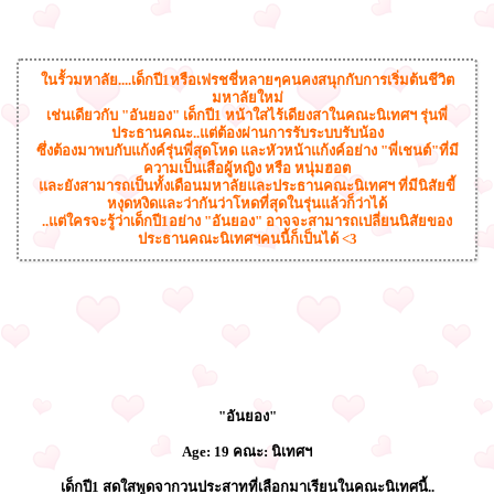
ในรั้วมหาลัย....เด็กปี1หรือเฟรชชี่หลายๆคนคงสนุกกับการเริ่มต้นชีวิต
มหาลัยใหม่
เช่นเดียวกับ "อันยอง" เด็กปี1 หน้าใสไร้เดียงสาในคณะนิเทศฯ รุ่นพี่
ประธานคณะ..แต่ต้องผ่านการรับระบบรับน้อง
ซึ่งต้องมาพบกับแก้งค์รุ่นพี่สุดโหด และหัวหน้าแก้งค์อย่าง "พี่เชนต์"ที่มี
ความเป็นเสือผู้หญิง หรือ หนุ่มฮอต
และยังสามารถเป็นทั้งเดือนมหาลัยและประธานคณะนิเทศฯ ที่มีนิสัยขี้
หงุดหงิดและว่ากันว่าโหดที่สุดในรุ่นแล้วก็ว่าได้
..แต่ใครจะรู้ว่าเด็กปี1อย่าง "อันยอง" อาจจะสามารถเปลี่ยนนิสัยของ
ประธานคณะนิเทศฯคนนี้ก็เป็นได้ <3
"อันยอง"
Age: 19 คณะ: นิเทศฯ
เด็กปี1 สดใสพูดจากวนประสาทที่เลือกมาเรียนในคณะนิเทศนี้..