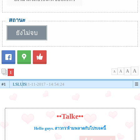
สถานะ
ยังไม่จบ
A
A
A
1
A
#1
LSLUIS
11-11-2017 - 14:54:24
••Talke••
Hello guys. สาวกYห้ามพลาดกับโปรเจคนี้