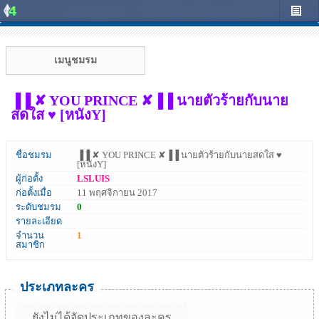
เมนูชมรม
▐▐ ✘ YOU PRINCE ✘▐▐ นายตัวร้ายกับนาย
สดใส ♥ [หนังY]
ชื่อชมรม
▐▐ ✘ YOU PRINCE ✘▐▐ นายตัวร้ายกับนายสดใส ♥
[หนังY]
ผู้ก่อตั้ง
LSLUIS
ก่อตั้งเมื่อ
11 พฤศจิกายน 2017
ระดับชมรม
0
รายละเอียด
จำนวน
1
สมาชิก
ประเภทละคร
ยังไม่ได้จัดประเภทของละคร