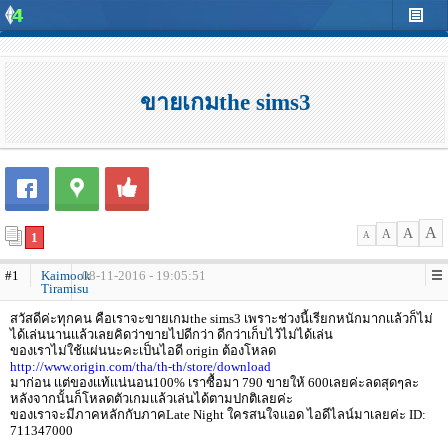
ขายเกมthe sims3
A
A
A
1
A
#1
Kaimook
08-11-2016 - 19:05:51
Tiramisu
สวัสดีค่ะทุกคน คือเราจะขายเกมthe sims3 เพราะช่วงนี้เรียกหนักมากเเล้วก็ไม่
ได้เล่นนานเเล้วเลยคิดว่าขายไปดีกว่า ดีกว่าเก็บไว้ไม่ได้เล่น
ของเราไม่ใช้เเผ่นนะคะเป็นไอดี origin ต้องโหลด
http://www.origin.com/tha/th-th/store/download
มาก่อน เเต่ของเเท้เเน่นอน100% เราซื้อมา 790 ขายให้ 600เลยค่ะลดสุดๆละ
หลังจากนั้นก็โหลดตัวเกมเเล้วเล่นได้ตามปกติเลยค่ะ
ของเราจะมีภาคหลักกับภาคLate Night ใครสนใจเเอด ไอดีไลน์มาเลยค่ะ ID:
711347000