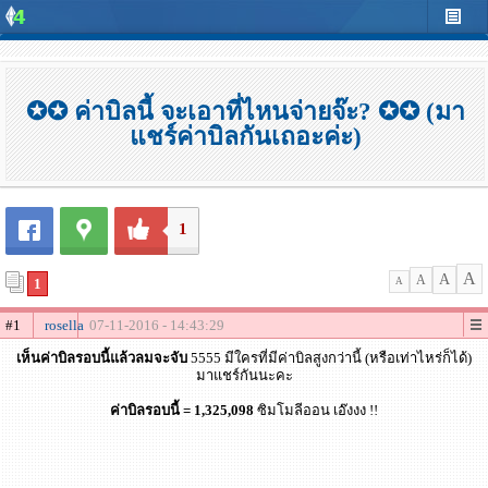
✪✪ ค่าบิลนี้ จะเอาที่ไหนจ่ายจ๊ะ? ✪✪ (มา
แชร์ค่าบิลกันเถอะค่ะ)
1
A
A
A
1
A
#1
rosella
07-11-2016 - 14:43:29
เห็นค่าบิลรอบนี้แล้วลมจะจับ
5555 มีใครที่มีค่าบิลสูงกว่านี้ (หรือเท่าไหร่ก็ได้)
มาแชร์กันนะคะ
ค่าบิลรอบนี้ = 1,325,098
ซิมโมลีออน เอ๊งงง !!