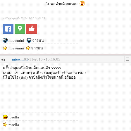
ไม่พอจ่ายด้วยแหละ
แก้ไขล่าสุดเมื่อ 2016-11-07 14:44:23
miewmini
จารุมน
miewmini
จารุมน
#2
miewmini
07-11-2016 - 15:16:05
ครั้งล่าสุดหนึ่งล้านเจ็ดแสนจ้า 55555
เล่นเอาเข่าแทบทรุด เพิ่งจะลงทุนสร้างร้านอาหารเอง
นี่ไปใช้ไร (ฟะ!) ค่าบิลถึงเร้าใจขนาดนี้ ฮรือออ
rosella
rosella