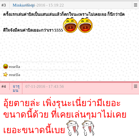
#3
Minkureleep
07-11-2016 - 15:19:22
ครั้งแรกเล่นค่าบิลเป็นแสนเล่นแล้วก็ตกใจนะเพราะไม่เคยเจอ ก็นึกว่าบัค
ดีใจจังมีคนค่าบิลเยอะกว่าเรา 5555
rosella
rosella
#4
จารุ
07-11-2016 - 17:43:56
มน
อุ้ยตายล่ะ เพิ่งรุนะเนี่ยว่ามีเยอะ
ขนาดนี้ด้วย ที่เคยเล่นๆมาไม่เคย
เยอะขนาดนี้เบย