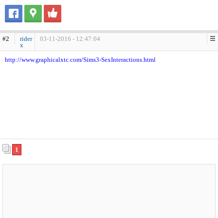
#2
rider
03-11-2016 - 12:47:04
x
http://www.graphicalxtc.com/Sims3-SexInteractions.html
1