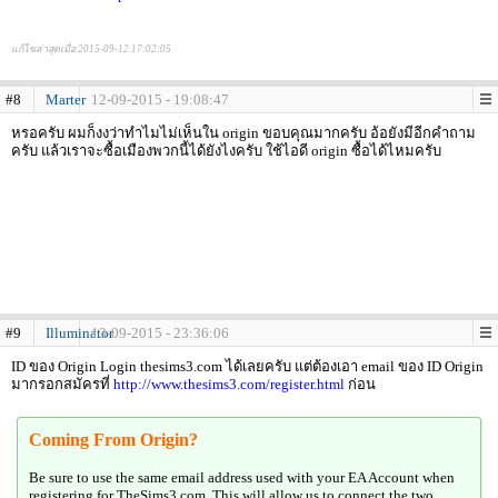
แก้ไขล่าสุดเมื่อ 2015-09-12 17:02:05
#8
Marter
12-09-2015 - 19:08:47
หรอครับ ผมก็งงว่าทำไมไม่เห็นใน origin ขอบคุณมากครับ อ้อยังมีอีกคำถาม
ครับ แล้วเราจะซื้อเมืองพวกนี้ได้ยังไงครับ ใช้ไอดี origin ซื้อได้ไหมครับ
#9
Illuminator
13-09-2015 - 23:36:06
ID ของ Origin Login thesims3.com ได้เลยครับ แต่ต้องเอา email ของ ID Origin
มากรอกสมัครที่
http://www.thesims3.com/register.html
ก่อน
Coming From Origin?
Be sure to use the same email address used with your EA Account when
registering for TheSims3.com. This will allow us to connect the two