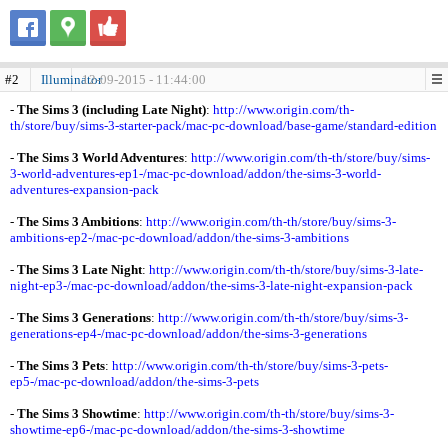
#2
Illuminator
12-09-2015 - 11:44:00
-
The Sims 3 (including Late Night)
:
http://www.origin.com/th-
th/store/buy/sims-3-starter-pack/mac-pc-download/base-game/standard-edition
-
The Sims 3 World Adventures
:
http://www.origin.com/th-th/store/buy/sims-
3-world-adventures-ep1-/mac-pc-download/addon/the-sims-3-world-
adventures-expansion-pack
-
The Sims 3 Ambitions
:
http://www.origin.com/th-th/store/buy/sims-3-
ambitions-ep2-/mac-pc-download/addon/the-sims-3-ambitions
-
The Sims 3 Late Night
:
http://www.origin.com/th-th/store/buy/sims-3-late-
night-ep3-/mac-pc-download/addon/the-sims-3-late-night-expansion-pack
-
The Sims 3 Generations
:
http://www.origin.com/th-th/store/buy/sims-3-
generations-ep4-/mac-pc-download/addon/the-sims-3-generations
-
The Sims 3 Pets
:
http://www.origin.com/th-th/store/buy/sims-3-pets-
ep5-/mac-pc-download/addon/the-sims-3-pets
-
The Sims 3 Showtime
:
http://www.origin.com/th-th/store/buy/sims-3-
showtime-ep6-/mac-pc-download/addon/the-sims-3-showtime