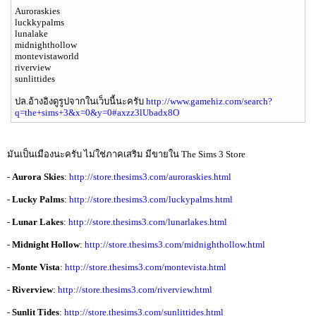
Auroraskies
luckkypalms
lunalake
midnighthollow
montevistaworld
riverview
sunlittides
ปล.อ้างอิงดูรูปจากในเว็บนี้นะครับ
http://www.gamehiz.com/search?
q=the+sims+3&x=0&y=0#axzz3lUbadx8O
มันเป็นเมืองนะครับ ไม่ใช่ภาคเสริม มีขายใน The Sims 3 Store
-
Aurora Skies
:
http://store.thesims3.com/auroraskies.html
-
Lucky Palms
:
http://store.thesims3.com/luckypalms.html
-
Lunar Lakes
:
http://store.thesims3.com/lunarlakes.html
-
Midnight Hollow
:
http://store.thesims3.com/midnighthollow.html
-
Monte Vista
:
http://store.thesims3.com/montevista.html
-
Riverview
:
http://store.thesims3.com/riverview.html
-
Sunlit Tides
:
http://store.thesims3.com/sunlittides.html