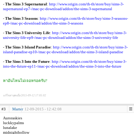
-
The Sims 3 Supernatural
:
http://www.origin.com/th-th/store/buy/sims-3-
supernatural-ep7-/mac-pc-download/addon/the-sims-3-supernatural
-
The Sims 3 Seasons
:
http://www.origin.com/th-th/store/buy/sims-3-seasons-
ep8-/mac-pc-download/addon/the-sims-3-seasons
-
The Sims 3 University Life
:
http://www.origin.com/th-th/store/buy/sims-3-
university-life-ep9-/mac-pc-download/addon/the-sims-3-university-life
-
The Sims 3 Island Paradise
:
http://www.origin.com/th-th/store/buy/sims-3-
island-paradise-ep10-/mac-pc-download/addon/the-sims-3-island-paradise
-
The Sims 3 Into the Future
:
http://www.origin.com/th-th/store/buy/sims-3-
into-the-future-ep11-/mac-pc-download/addon/the-sims-3-into-the-future
หาอันไหนไม่เจอหรอครับ?
แก้ไขล่าสุดเมื่อ 2015-09-12 17:05:02
#3
Marter
12-09-2015 - 12:42:08
Auroraskies
luckkypalms
lunalake
midnighthollow