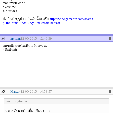
montevistaworld
riverview
sunlittides
ปล.อ้างอิงดูรูปจากในเว็บนี้นะครับ
http://www.gamehiz.com/search?
q=the+sims+3&x=0&y=0#axzz3lUbadx8O
#4
mytomm
12-09-2015 - 12:49:39
หมายถึง พวกไอเท็มเสริมหรอคะ
ก็มีแล้วหนิ
#5
Marter
12-09-2015 - 14:53:57
quote : mytomm
หมายถึง พวกไอเท็มเสริมหรอคะ