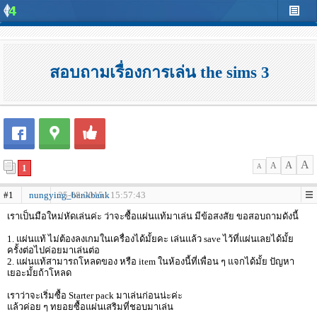
สอบถามเรื่องการเล่น the sims 3
A
A
A
1
A
#1
nungying_bankbank
25-08-2015 - 15:57:43
เราเป็นมือใหม่หัดเล่นค่ะ ว่าจะซื้อแผ่นแท้มาเล่น มีข้อสงสัย ขอสอบถามดังนี้
1. แผ่นแท้ ไม่ต้องลงเกมในเครื่องได้มั้ยคะ เล่นแล้ว save ไว้ที่แผ่นเลยได้มั้ย
ครั้งต่อไปค่อยมาเล่นต่อ
2. แผ่นแท้สามารถโหลดของ หรือ item ในห้องนี้ที่เพื่อน ๆ แจกได้มั้ย ปัญหา
เยอะมั้ยถ้าโหลด
เราว่าจะเริ่มซื้อ Starter pack มาเล่นก่อนน่ะค่ะ
แล้วค่อย ๆ ทยอยซื้อแผ่นเสริมที่ชอบมาเล่น