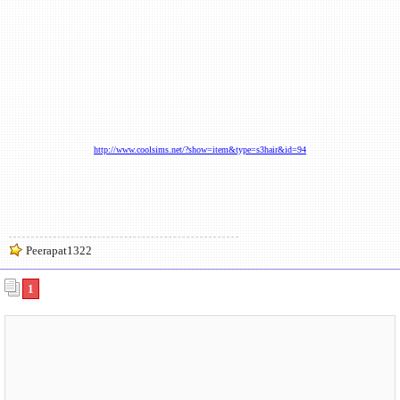
http://www.coolsims.net/?show=item&type=s3hair&id=94
Peerapat1322
1