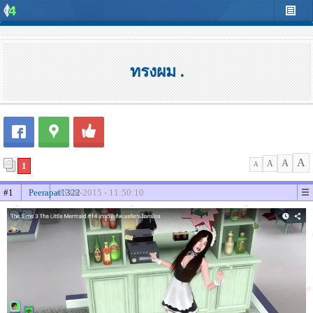
ทรงผม .
A
A
A
1
A
#1
Peerapat1322
06-08-2015 - 11:50:10