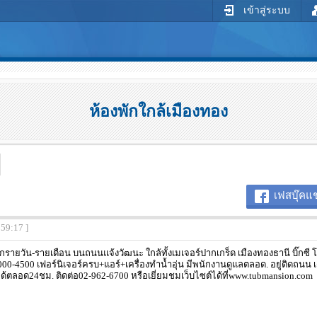
เข้าสู่ระบบ
ห้องพักใกล้เมืองทอง
เฟสบุ๊คแช
:59:17 ]
ักรายวัน-รายเดือน บนถนนแจ้งวัฒนะ ใกล้ทั้งเมเจอร์ปากเกร็ด เมืองทองธานี บิ๊กซ
000-4500 เฟอร์นิเจอร์ครบ+แอร์+เครื่องทำน้ำอุ่น มีพนักงานดูแลตลอด. อยู่ติดถน
ด้ตลอด24ชม. ติดต่อ02-962-6700 หรือเยี่ยมชมเว็บไซต์ได้ที่www.tubmansion.com