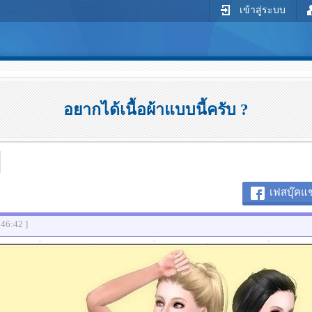
เข้าสู่ระบบ
อยากได้เนื้อผ้าแบบนี้ครับ ?
เฟสบุ๊คแช
:46:42 ]