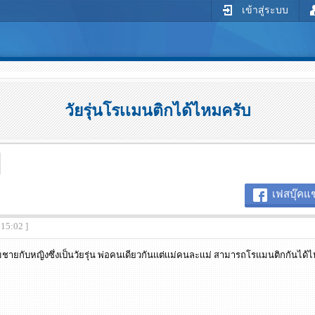
เข้าสู่ระบบ
วัยรุ่นโรเเมนติกได้ไหมครับ
เฟสบุ๊คแช
:15:02 ]
ิมชายกับหญิงซึ่งเป็นวัยรุ่น พ่อคนเดียวกันเเต่เเม่คนละเเม่ สามารถโรเเมนติกกันได