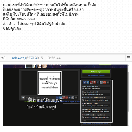
ตอนแรกที่จำได้กดSubmit ภาพมันไม่ขึ้นเหมือนทุกครั้งค่ะ
ก็เลยลองมากดPreviewดูว่าภาพมันจะขึ้นหรือเปล่า
แต่ไม่มีปะโยชน์ใด ๆ ก็เลยยอมส่งทั้งที่ไม่มีภาพ
ดิฉันก็เลยกดSubmit
อ๋อ คำว่าโค้ดของรูป ดิฉันไม่รู้จักน่ะค่ะ
ขอบคุณค่ะ
#8
adawong39213
16-07-2015 - 13:56:44