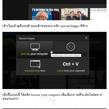
เข้าเว็บแล้วดูที่แถบด้านบนซ้ายของจอ คลิก upload Images สีฟ้าๆ
เมื่อขึ้นแบบนี้ ให้คลิก browse your computer เพื่อเลือกภาพที่จะอัพโหลดจาก
คอมของเรา