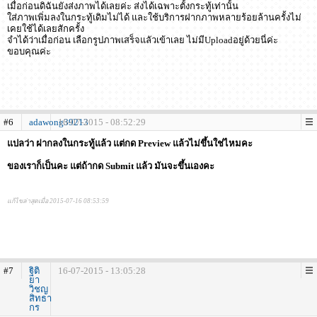
เมื่อก่อนดิฉันยังส่งภาพได้เลยค่ะ ส่งได้เฉพาะตั้งกระทู้เท่านั้น
ใส่ภาพเพิ่มลงในกระทู้เดิมไม่ได้ และใช้บริการฝากภาพหลายร้อยล้านครั้งไม่
เคยใช้ได้เลยสักครั้ง
จำได้ว่าเมื่อก่อน เลือกรูปภาพเสร็จแลัวเข้าเลย ไม่มีUploadอยู่ด้วยนี่ค่ะ
ขอบคุณค่ะ
#6
adawong39213
16-07-2015 - 08:52:29
แปลว่า ฝากลงในกระทู้แล้ว แต่กด Preview แล้วไม่ขึ้นใช่ไหมคะ
ของเราก็เป็นคะ แต่ถ้ากด Submit แล้ว มันจะขึ้นเองคะ
แก้ไขล่าสุดเมื่อ 2015-07-16 08:53:59
#7
ฐิติ
16-07-2015 - 13:05:28
ยา
วิชญ
สิทธา
กร