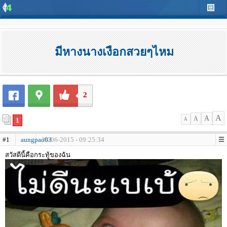
มีหางนางเงือกสวยๆไหม
2
A
A
A
1
A
#1
aungpao03
28-06-2015 - 09:25:34
สวัสดีนี้คือกระทู้ของฉัน