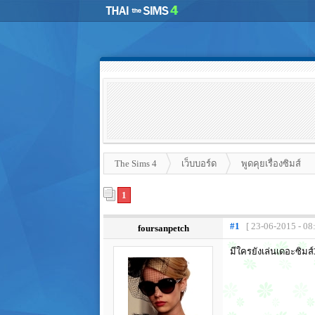
The Sims 4
เว็บบอร์ด
พูดคุยเรื่องซิมส์
1
#1
[ 23-06-2015 - 08
foursanpetch
มีใครยังเล่นเดอะซิมส์