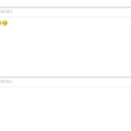
:56:44 ]
:59:40 ]