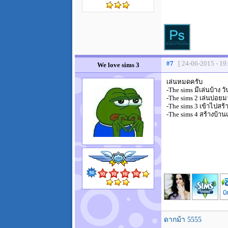
#7
[ 24-06-2015 - 19
We love sims 3
เล่นหมดครับ
-The sims มีเล่นบ้าง วั
-The sims 2 เล่นบ่อย
-The sims 3 เข้าไปสร
-The sims 4 สร้างบ้านแ
ดากม้า 5555