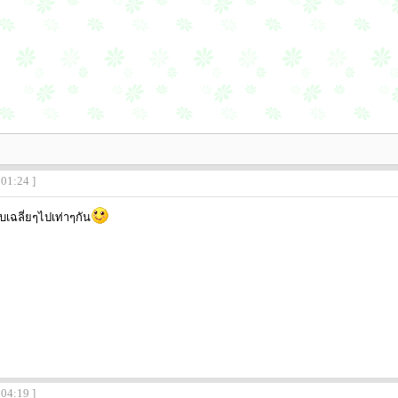
:01:24 ]
ลับเฉลี่ยๆไปเท่าๆกัน
:04:19 ]