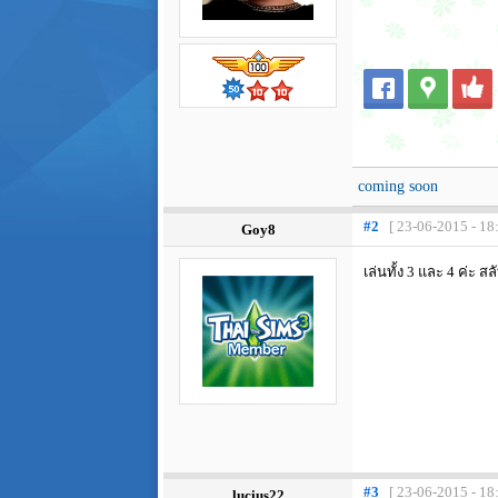
coming soon
#2
[ 23-06-2015 - 18
Goy8
เล่นทั้ง 3 และ 4 ค่ะ ส
#3
[ 23-06-2015 - 18
lucius22