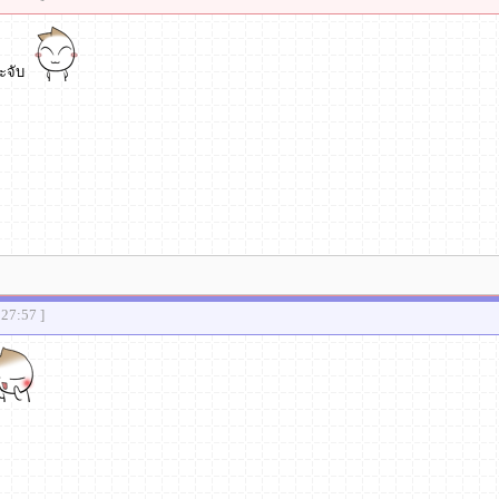
ระจับ
:27:57 ]