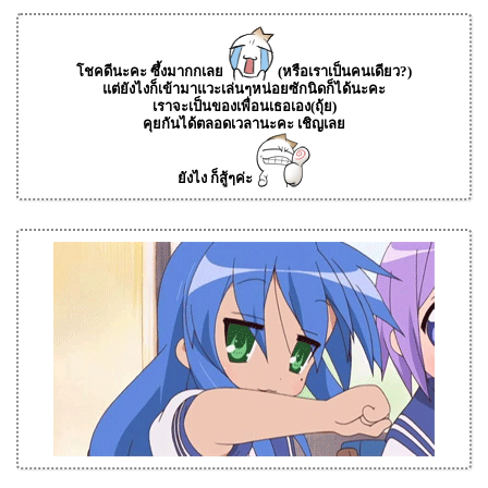
โชคดีนะคะ ซึ้งมากกเลย
(หรือเราเป็นคนเดียว?)
แต่ยังไงก็เข้ามาแวะเล่นๆหน่อยซักนิดก็ได้นะคะ
เราจะเป็นของเพื่อนเธอเอง(ถุ้ย)
คุยกันได้ตลอดเวลานะคะ เชิญเลย
ยังไง ก็สู้ๆค่ะ