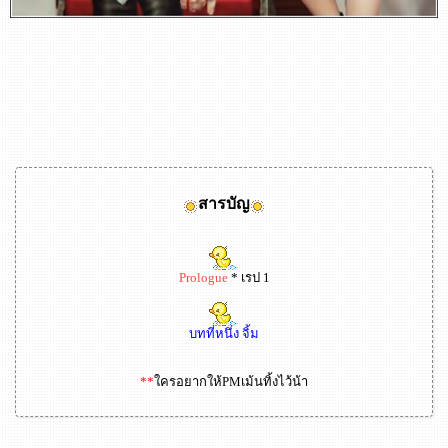
สารบัญ
Prologue
* เรป 1
บทที่หนึ่ง จิ้ม
**
ใครอยากให้PMเม้นทิ้งไว้น้า