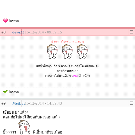
lowon
#8
dewi33
15-12-2014 - 09:39:15
อ๊ากกก ต้องสนุกแน่เลย ย
บทนำก็สนุกแล้ว ว ตัวละครน่าตาโอเคเลยละคะ
ภาพก็สวยยย ^ ^
ตอนต่อไปมาแล้ว ขอ
PM
ด้วยน้าา
lowon
#9
MeiLuv
15-12-2014 - 14:39:43
เย้ยยย มาเเล้วๆ
ตอนต่อไปคงได้เจอกับพระเอกเเล้ว
ยิ้ววววว
พีเอ็มมาด้วยเน้ออ