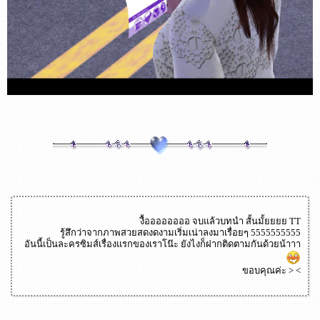
งื้ออออออออ จบแล้วบทนำ สั้นมั้ยยยย TT
รู้สึกว่าจากภาพสวยสดงดงามเริ่มเน่าลงมาเรื่อยๆ 5555555555
อันนี้เป็นละครซิมส์เรื่องแรกของเราโน๊ะ ยังไงก็ฝากติดตามกันด้วยน้าาา
ขอบคุณค่ะ > <