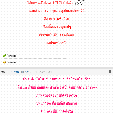
ไอ๊ย่ะ!! แค่โปสเตอร์ก็ได้ใจไปแล้ว
ชอบตัวละครมากรุยอะ ดูเปนเอกลักษณ์ดี
สีสวย ภาพชัดด้วย
เรื่องนี้คงจะสนุกแน่ๆ
ติดตามมันตั้งแต่ตรงนี้เลย
บทนำมาไวๆน้า
lowon
lowon
#5
RinnieRinZz
14-12-2014 - 23:57:34
อั่ก!! เพิ่งเม้นไปแว๊บๆ บทนำมาแล้ว ไวทันใจมว้าก
เห็น pm ก็รีบมาเลยหละ ท่าทางจะเป็นคนแรกด้วย ฮาาา ~~
ภาพสวยชัดอย่างที่คิดไว้จริงๆ
บทนำถึงจะสั้น แต่ก็น่าติดตาม
สู้ๆนะคะ เป็นกำลังใจให้