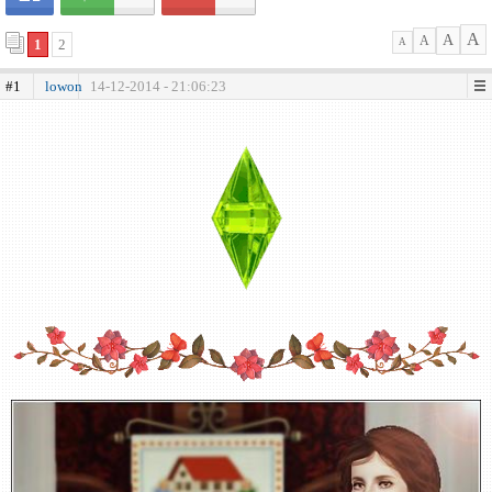
A
A
A
1
2
A
#1
lowon
14-12-2014 - 21:06:23