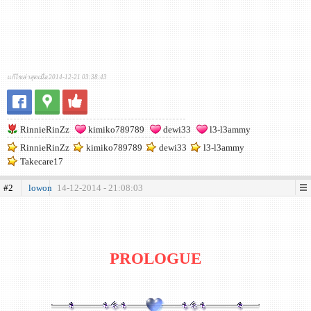
แก้ไขล่าสุดเมื่อ 2014-12-21 03:38:43
RinnieRinZz
kimiko789789
dewi33
l3-l3ammy
RinnieRinZz
kimiko789789
dewi33
l3-l3ammy
Takecare17
#2
lowon
14-12-2014 - 21:08:03
PROLOGUE