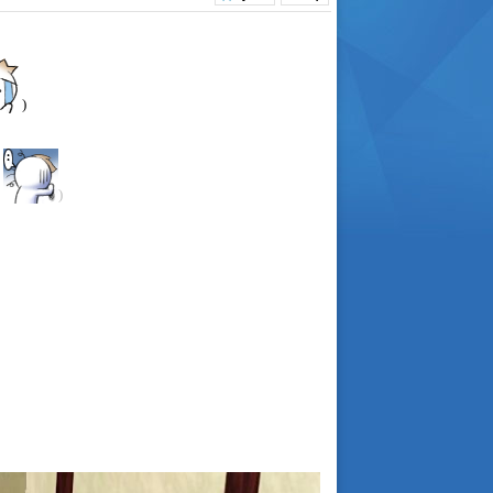
)
น
)