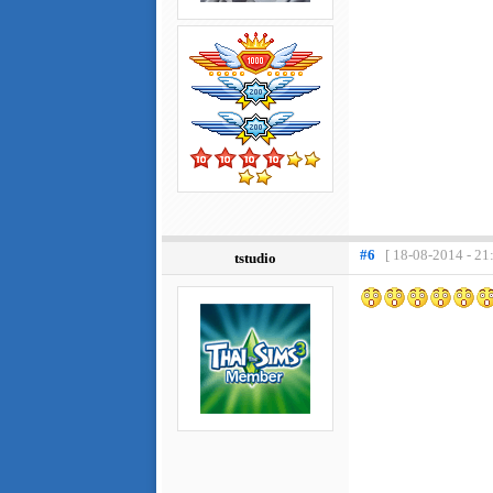
#6
[ 18-08-2014 - 21
tstudio