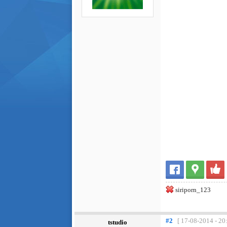
siriporn_123
#2
[ 17-08-2014 - 20
tstudio