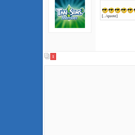
[.../quote]
1