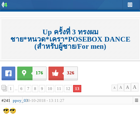
Up ครั้งที่ 3 ทรงผม
ชาย*หนวด*เครา*POSEBOX DANCE
(สำหรับผู้ชาย/For men)
176
326
A
A
A
1
...
6
7
8
9
10
11
12
13
A
#241
ppoy_03
20-10-2018 - 13:11:27