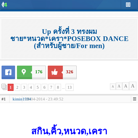
Up ครั้งที่ 3 ทรงผม
ชาย*หนวด*เครา*POSEBOX DANCE
(สำหรับผู้ชาย/For men)
176
326
A
A
A
1
2
3
4
5
6
7
8
...
13
A
#1
kimin1994
18-04-2014 - 23:49:52
สกิน,คิ้ว,หนวด,เครา