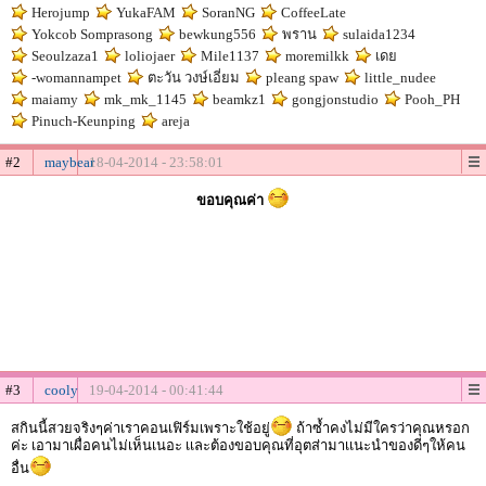
Herojump
YukaFAM
SoranNG
CoffeeLate
Yokcob Somprasong
bewkung556
พราน
sulaida1234
Seoulzaza1
loliojaer
Mile1137
moremilkk
เดย
-womannampet
ตะวัน วงษ์เอี่ยม
pleang spaw
little_nudee
maiamy
mk_mk_1145
beamkz1
gongjonstudio
Pooh_PH
Pinuch-Keunping
areja
#2
maybear
18-04-2014 - 23:58:01
ขอบคุณค่า
#3
cooly
19-04-2014 - 00:41:44
สกินนี้สวยจริงๆค่าเราคอนเฟิร์มเพราะใช้อยู่
ถ้าซ้ำคงไม่มีใครว่าคุณหรอก
ค่ะ เอามาเผื่อคนไม่เห็นเนอะ เเละต้องขอบคุณที่อุตส่ามาเเนะนำของดีๆให้คน
อื่น