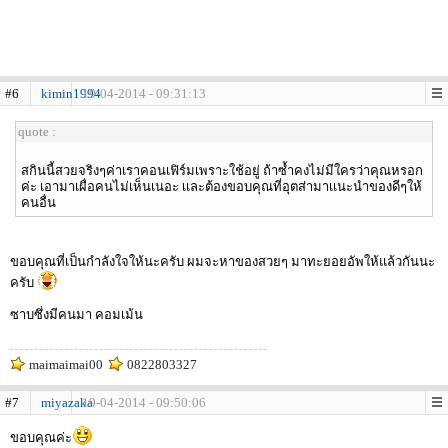
#6
kimin1994
19-04-2014 - 09:31:13
quote :
สกินนี้สวยจริงๆค่าเราคอนเฟิร์มเพราะใช้อยู่ ถ้าซ้ำคงไม่มีใครว่าคุณหรอก
ค่ะ เอามาเผื่อคนไม่เห็นเนอะ เเละต้องขอบคุณที่อุตส่ามาเเนะนำของดีๆให้
คนอื่น
ขอบคุณที่เป็นกำลังใจให้นะครับ ผมจะหาของสวยๆ มาทะยอยอัพให้แล้วกันนะ
ครับ
ซาบซึ่งมีคนมา คอมเม้น
maimaimai00
0822803327
#7
miyazaka
19-04-2014 - 09:50:06
ขอบคุณค่ะ