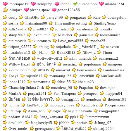
Pheerapat Fc
Herojump
-bbbb-
numpat555
sulaida1234
loliojaer
pleang spaw
gonon123456
cooly
GinaOHo
party2499
pongxoxo
Rare
downgelolt
soshiz
maimaimai00
Time maillee sotting
SindingNemo
AdliZandra
prae0827
jonsalad
oncsdream
nonutty
shrop2005
lovenutcub
KPbieber
gamemit
looknamniiz
otajetcastle
kuntomato
Love_noval555
mooba25
titipon_05577
erking
nujarhaha
_-WinzMT-_
nanvotu
marainbow13
_Nano_
RukaXIII13
Niiew_z
Timor
ถั่วเน่าน้อย59
wolfwolfwolf12
mint_miranda
aomaomxx2
Willow Hazel
อุจิวะ อิทาจิ
rossarinz
popdonmo
umaporn
729momotaro
แอน35
minarzul
benzwanida
Pandora-Kiss
Zoey1
rujira0617
mamoung123
jame0908
IamTonนะจ๊ะ
loeoo1212
mamarunia
fahsai55
khanun23
Chanathip Sukna Ctsk
mozolera_96
Prapafun
thesimjan
MurikA
porpar2541
Fern Tanaporn
peenpeen
maypen04
บีมว้อย
ไอซ์ซิง ยิ่งกว่าโบ๋
benzgg111
aomdeun
thetoon191
honnie
LioNe486
moomuaymuay
Kampolyz
Poorprincess
uraithip
Asura_N99
logic
naja pichayada
kongpop007
padarm181842
Pang_kanyarat
ppk1
Pimmmmmmm
deviluchi
fanglovely45
jibbbb
paeisis
JaJung_97
Over -mode-
greengraned
ไอ้แว่น_ตุบป้อง
ohitsuji2604