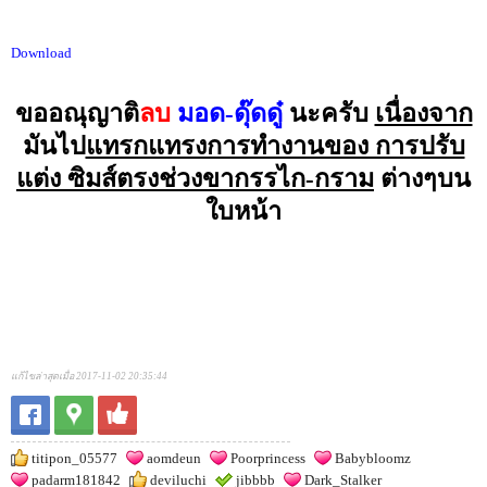
Download
ขออณุญาติ
ลบ
มอด-ดุ๊ดดู๋
นะครับ
เนื่องจาก
มันไป
แทรกแทรงการทำงานของ การปรับ
แต่ง ซิมส์ตรงช่วงขากรรไก-กราม
ต่างๆบน
ใบหน้า
แก้ไขล่าสุดเมื่อ 2017-11-02 20:35:44
titipon_05577
aomdeun
Poorprincess
Babybloomz
padarm181842
deviluchi
jibbbb
Dark_Stalker