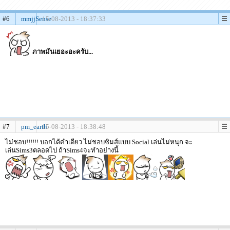
#6
mmjjSense
15-08-2013 - 18:37:33
ภาพมันเยอะอะครับ...
#7
pm_earth
15-08-2013 - 18:38:48
ไม่ชอบ!!!!!! บอกได้คำเดียว ไม่ชอบซิมส์แบบ Social เล่นไม่หนุก จะ
เล่นSims3ตลอดไป ถ้าSims4จะทำอย่างนี้