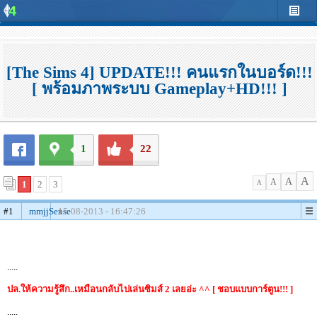
[The Sims 4] UPDATE!!! คนแรกในบอร์ด!!!
[ พร้อมภาพระบบ Gameplay+HD!!! ]
1
22
A
A
A
1
2
3
A
#1
mmjjSense
15-08-2013 - 16:47:26
.....
ปล.ให้ความรู้สึก..เหมือนกลับไปเล่นซิมส์ 2 เลยอ่ะ ^^ [ ชอบแบบการ์ตูน!!! ]
.....