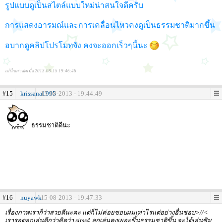
รูปแบบดูเป็นสไตล์แบบใหม่น่าสนใจดีครับ
การแสดงอารมณ์และการเคลื่อนไหวคงดูเป็นธรรมชาติมากขึ้น
อบากดูคลิปโปรโมทจัง คงจะออกเร็วๆนี้นะ
แก้ไขล่าสุดเมื่อ 2013-08-15 19:46:46
#15
krissana1995
15-08-2013 - 19:44:49
ธรรมชาติดีนะ
#16
nuyawk
15-08-2013 - 19:47:33
เรื่องภาพเราก็ว่าสวยดีนะคะ แต่ก็ไม่ค่อยชอบผมเท่าไรแต่อย่างอื่นชอบ>//<
เรารอดูลูกเล่นดีกว่าคิดว่า sims4 ลูกเล่นคงเยอะขึ้นธรรมชาติขึ้น จะได้เล่นซิม