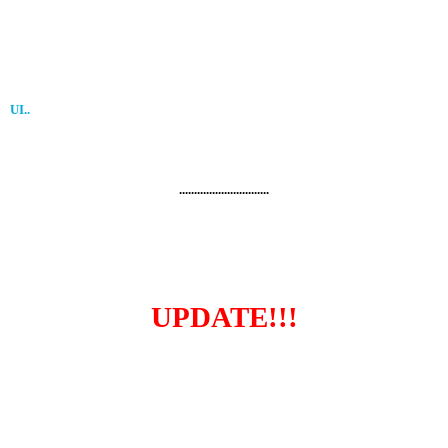
UI..
..............................
UPDATE!!!