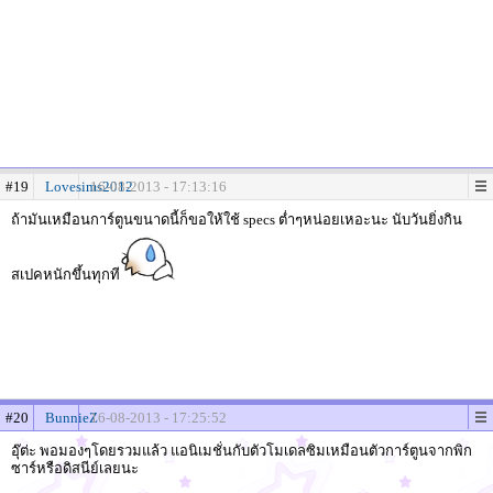
#19
Lovesims2012
16-08-2013 - 17:13:16
ถ้ามันเหมือนการ์ตูนขนาดนี้ก็ขอให้ใช้ specs ต่ำๆหน่อยเหอะนะ นับวันยิ่งกิน
สเปคหนักขึ้นทุกที
#20
BunnieZ
16-08-2013 - 17:25:52
อุ๊ต่ะ พอมองๆโดยรวมแล้ว แอนิเมชั่นกับตัวโมเดลซิมเหมือนตัวการ์ตูนจากพิก
ซาร์หรือดิสนีย์เลยนะ