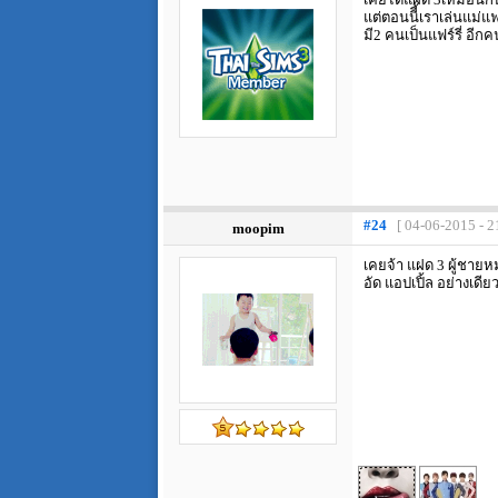
แต่ตอนนีี้เราเล่นแม่แฟ
มี2 คนเป็นแฟร์รี่ อีก
#24
[ 04-06-2015 - 2
moopim
เคยจ้า แฝด 3 ผู้ชาย
อัด แอปเปิ้ล อย่างเดีย