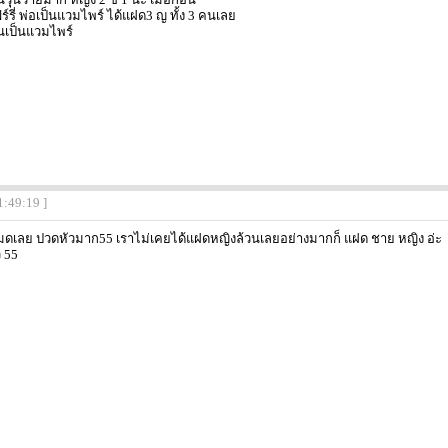
ร์รี่ พ่อเป็นแวมไพร์ ได้แฝด3 ญ ทั้ง 3 คนเลย
คนเป็นแวมไพร์
1:49:19 ]
หมดเลย ปวดหัวมาก55 เราไม่เคยได้แฝดหญิงล้วนเลยอย่างมากก็ แฝด ชาย หญิง อ่ะ
ว 55